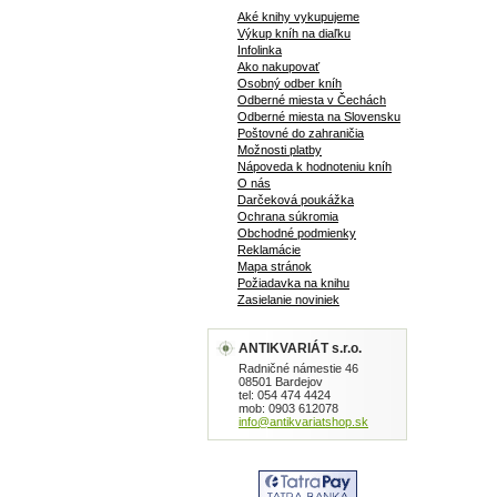
Aké knihy vykupujeme
Výkup kníh na diaľku
Infolinka
Ako nakupovať
Osobný odber kníh
Odberné miesta v Čechách
Odberné miesta na Slovensku
Poštovné do zahraničia
Možnosti platby
Nápoveda k hodnoteniu kníh
O nás
Darčeková poukážka
Ochrana súkromia
Obchodné podmienky
Reklamácie
Mapa stránok
Požiadavka na knihu
Zasielanie noviniek
ANTIKVARIÁT s.r.o.
Radničné námestie 46
08501 Bardejov
tel: 054 474 4424
mob: 0903 612078
info@antikvariatshop.sk