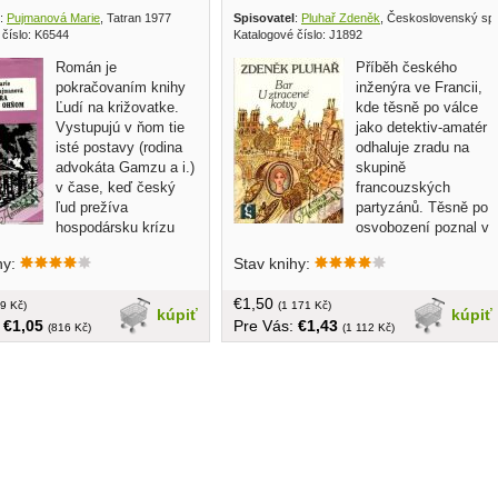
:
Pujmanová Marie
, Tatran 1977
Spisovatel
:
Pluhař Zdeněk
, Československý spi
 číslo: K6544
Katalogové číslo: J1892
Román je
Příběh českého
pokračovaním knihy
inženýra ve Francii,
Ľudí na križovatke.
kde těsně po válce
Vystupujú v ňom tie
jako detektiv-amatér
isté postavy (rodina
odhaluje zradu na
advokáta Gamzu a i.)
skupině
v čase, keď český
francouzských
ľud prežíva
partyzánů. Těsně po
hospodársku krízu
osvobození poznal v
u krízou politickou r.1938. V
koncentračním táboře, kde byl za války
hy:
Stav knihy:
sa na lipskom procese
internován, členku francouzského
sila a morálne víťazstvo J.
Červeného kříže. Ta byla označena jeho
€1,50
a, ako sa povahove pokrivená
9 Kč)
umírajícím přítelem za zrádkyni jejich
(1 171 Kč)
kúpiť
kúpiť
:
€1,05
Pre Vás:
€1,43
cia typu Stanovho usilovne
skupiny. Hrdina odjíždí za rok do
(816 Kč)
(1 112 Kč)
la, ako robotníci po
Francie pro jeho dceru a najde
ej kapitulácii vyšli do ulíc,
záhadnou Francouzsku, do které se
li, že sú odhodlaní brániť
zamiluje... v češtine, brožovaná, 320
ti fašizmu... obal, tvrdá väzba,
strán
nižnice, 280 strán