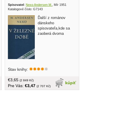
sovatel 1979
Spisovatel
:
Nexo Andersen M.
, Mír 1951
Katalogové číslo: G7143
Ďalší z románov
dánskeho
spisovateľa,kde sa
zaoberá dvoma
problémami,problémom vojny a
Stav knihy:
problémom individuálného
poľnohospodárstva.... obal, tvrdá
€3,65
väzba, v češtine, 374 strán
(2 849 Kč)
kúpiť
Pre Vás:
€3,47
(2 707 Kč)