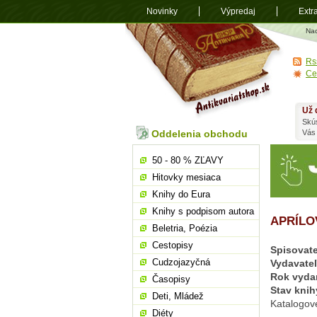
Novinky
Výpredaj
Extr
Antikvariá
Na
shop.sk
Rs
Ce
Už 
Skú
Oddelenia obchodu
Vás
50 - 80 % ZĽAVY
Hitovky mesiaca
Knihy do Eura
Knihy s podpisom autora
APRÍLO
Beletria, Poézia
Cestopisy
Spisovate
Cudzojazyčná
Vydavate
Rok vyda
Časopisy
Stav knih
Deti, Mládež
Katalogov
Diéty