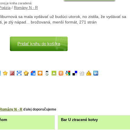
torej je kniha zaradená:
 Poézia
/
Romány N - R
liburnová sa mala vydávať už budúci utorok, no zistila, že vydávať sa
i, je zlý nápad... brožovaná, menší formát, 271 strán
Pridať knihu do košíka
Romány N - R
ďalej doporučujeme
hňom
Bar U ztracené kotvy