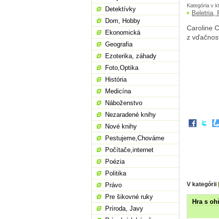
Kategória v k
Detektívky
Beletria,
Dom, Hobby
Caroline C
Ekonomická
z vďačnost
Geografia
Ezoterika, záhady
Foto,Optika
História
Medicína
Náboženstvo
Nezaradené knihy
Nové knihy
Pestujeme,Chováme
Počítače,internet
Poézia
Politika
V kategórii
Právo
Pre šikovné ruky
Hra s o
Príroda, Javy