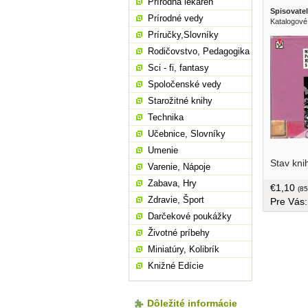
Prírodná lekáreň
Spisovatel
Prírodné vedy
Katalogové
Príručky,Slovníky
Rodičovstvo, Pedagogika
Sci - fi, fantasy
Spoločenské vedy
Starožitné knihy
Technika
Učebnice, Slovníky
Umenie
vrcholiac
Stav kni
tom ako 
Varenie, Nápoje
dokázala 
Zabava, Hry
€1,10
Dimitrov
(85
Zdravie, Šport
Pre Vás
inteligen
narovnáva
Darčekové poukážky
mníchovsk
Životné príbehy
aby ukáza
Miniatúry, Kolibrík
vlasť pro
nálepka k
Knižné Edície
Dôležité informácie