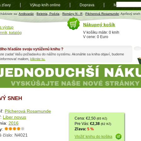
a zľavy
Výkup kníh online
Doprava
Mapa
t
chádzate sa:
Antikvariát
-
Beletria, Poézia
-
Romány N - R
-
Pilcherová Rosamunde
: Aprílový sneh
Nákupný košík
s výstup
V košíku máte: 0 knih
nník, katalóg
V cene: 0 Euro
dlho hľadáte svoju vytúženú knihu ?
ste zadať Vašu požiadavku do nášho systému. Akonáhle sa kniha objaví, budeme
 informovať mailom,
kliknite tu.
VÝ SNEH
ľ
:
Pilcherová Rosamunde
ľ
:
Liber novus
Cena: €2,50
(65 Kč)
nia
:
2016
Pre Vás:
€2,38
(62 Kč)
y
:
Zľava:
5 %
é číslo: N4021
Vložiť knihu do košika