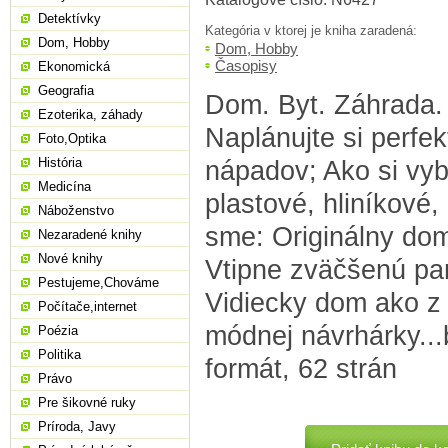
Detektívky
Kategória v ktorej je kniha zaradená:
Dom, Hobby
Dom, Hobby
Časopisy
Ekonomická
Geografia
Dom. Byt. Záhrada.
Ezoterika, záhady
Naplánujte si perfe
Foto,Optika
História
nápadov; Ako si vyb
Medicína
plastové, hliníkové,
Náboženstvo
sme: Originálny do
Nezaradené knihy
Nové knihy
Vtipne zväčšenú pa
Pestujeme,Chováme
Vidiecky dom ako z 
Počítače,internet
módnej návrhárky...
Poézia
Politika
formát, 62 strán
Právo
Pre šikovné ruky
Príroda, Javy