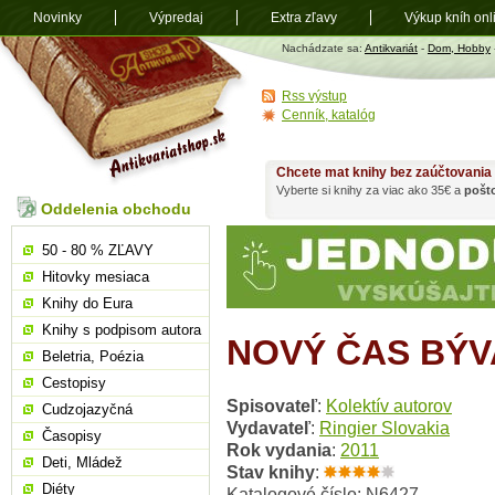
Novinky
Výpredaj
Extra zľavy
Výkup kníh onl
Antikvariát
Nachádzate sa:
Antikvariát
-
Dom, Hobby
shop.sk
Rss výstup
Cenník, katalóg
Chcete mat knihy bez zaúčtovania
Vyberte si knihy za viac ako 35€ a
pošt
Oddelenia obchodu
50 - 80 % ZĽAVY
Hitovky mesiaca
Knihy do Eura
Knihy s podpisom autora
NOVÝ ČAS BÝVA
Beletria, Poézia
Cestopisy
Spisovateľ
:
Kolektív autorov
Cudzojazyčná
Vydavateľ
:
Ringier Slovakia
Časopisy
Rok vydania
:
2011
Deti, Mládež
Stav knihy
:
Diéty
Katalogové číslo: N6427