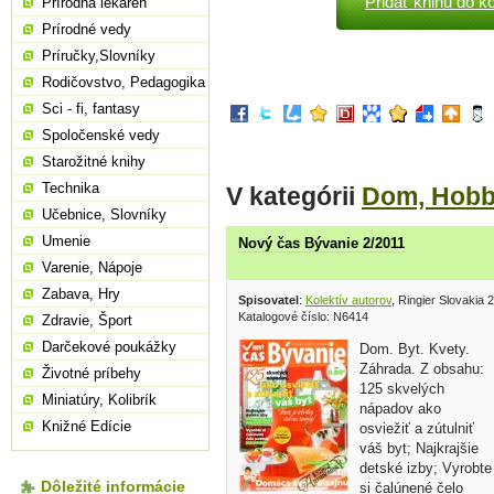
Pridať knihu do k
Prírodná lekáreň
Prírodné vedy
Príručky,Slovníky
Rodičovstvo, Pedagogika
Sci - fi, fantasy
Spoločenské vedy
Starožitné knihy
Technika
V kategórii
Dom, Hob
Učebnice, Slovníky
Umenie
Nový čas Bývanie 2/2011
Varenie, Nápoje
Zabava, Hry
Spisovatel
:
Kolektív autorov
, Ringier Slovakia 
Katalogové číslo: N6414
Zdravie, Šport
Darčekové poukážky
Dom. Byt. Kvety.
Záhrada. Z obsahu:
Životné príbehy
125 skvelých
Miniatúry, Kolibrík
nápadov ako
Knižné Edície
osviežiť a zútulniť
váš byt; Najkrajšie
detské izby; Vyrobte
Dôležité informácie
si čalúnené čelo