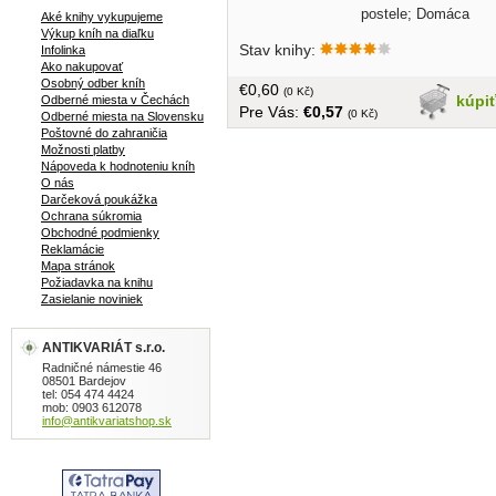
postele; Domáca
Aké knihy vykupujeme
škola dizajnu...veľký formát, brožovaná
Výkup kníh na diaľku
Stav knihy:
Infolinka
62 strán
Ako nakupovať
Osobný odber kníh
€0,60
(0 Kč)
kúpi
Odberné miesta v Čechách
Pre Vás:
€0,57
(0 Kč)
Odberné miesta na Slovensku
Poštovné do zahraničia
Možnosti platby
Nápoveda k hodnoteniu kníh
O nás
Darčeková poukážka
Ochrana súkromia
Obchodné podmienky
Reklamácie
Mapa stránok
Požiadavka na knihu
Zasielanie noviniek
ANTIKVARIÁT s.r.o.
Radničné námestie 46
08501 Bardejov
tel: 054 474 4424
mob: 0903 612078
info@antikvariatshop.sk