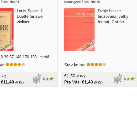
 číslo: N6461
Katalogové číslo: N8115
Louis Spohr: 7
Dvoje housle...
Duette fur zwei
brožovaná, veľký
violinen
formát, 7 strán
9,39,67,148,150,153...tvrdá
á väzba, veľký formát, 125
hy:
Stav knihy:
€1,50
0 Kč)
(0 Kč)
kúpiť
kúpiť
:
€11,40
Pre Vás:
€1,43
(0 Kč)
(0 Kč)