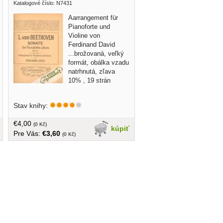
Katalogové číslo: N7431
Aarrangement für
Pianoforte und
Violine von
Ferdinand David
...brožovaná, veľký
formát, obálka vzadu
natrhnutá, zľava
10% , 19 strán
Stav knihy:
€4,00
(0 Kč)
kúpiť
Pre Vás:
€3,60
(0 Kč)