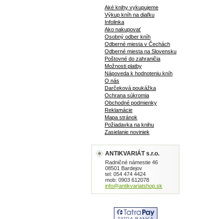
Aké knihy vykupujeme
Výkup kníh na diaľku
Infolinka
Ako nakupovať
Osobný odber kníh
Odberné miesta v Čechách
Odberné miesta na Slovensku
Poštovné do zahraničia
Možnosti platby
Nápoveda k hodnoteniu kníh
O nás
Darčeková poukážka
Ochrana súkromia
Obchodné podmienky
Reklamácie
Mapa stránok
Požiadavka na knihu
Zasielanie noviniek
ANTIKVARIÁT s.r.o.
Radničné námestie 46
08501 Bardejov
tel: 054 474 4424
mob: 0903 612078
info@antikvariatshop.sk