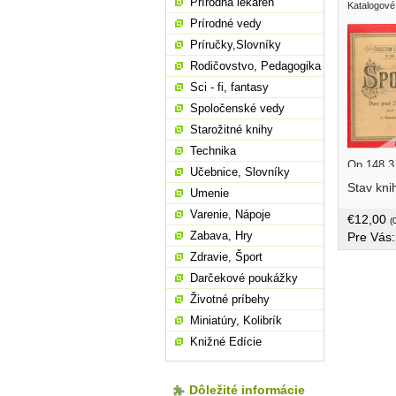
Prírodná lekáreň
Katalogové
Prírodné vedy
Príručky,Slovníky
Rodičovstvo, Pedagogika
Sci - fi, fantasy
Spoločenské vedy
Starožitné knihy
Technika
Op.148,3,
Učebnice, Slovníky
nepôvodn
Stav kni
Umenie
strán
Varenie, Nápoje
€12,00
(
Zabava, Hry
Pre Vás
Zdravie, Šport
Darčekové poukážky
Životné príbehy
Miniatúry, Kolibrík
Knižné Edície
Dôležité informácie