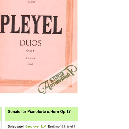
Sonate für Pianoforte u.Horn Op.17
Spisovatel
:
Beethoven L.V.
, Breitkopf & Härtel ?