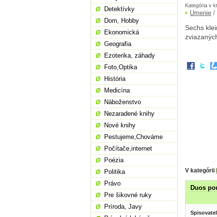
Kategória v k
Detektívky
Umenie
/
Dom, Hobby
Sechs klei
Ekonomická
zviazaných
Geografia
Ezoterika, záhady
Foto,Optika
História
Medicína
Náboženstvo
Nezaradené knihy
Nové knihy
Pestujeme,Chováme
Počítače,internet
Poézia
V kategórii
Politika
Právo
Duos pou
Pre šikovné ruky
Príroda, Javy
Spisovatel