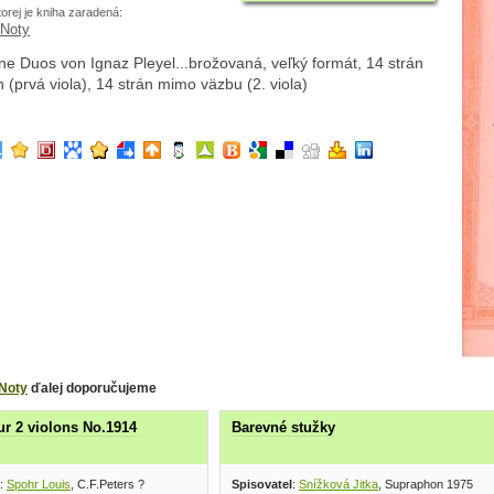
torej je kniha zaradená:
Noty
ne Duos von Ignaz Pleyel...brožovaná, veľký formát, 14 strán
 (prvá viola), 14 strán mimo väzbu (2. viola)
Noty
ďalej doporučujeme
r 2 violons No.1914
Barevné stužky
:
Spohr Louis
, C.F.Peters ?
Spisovatel
:
Snížková Jitka
, Supraphon 1975