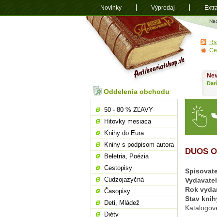
Novinky
Výpredaj
Extr
Antikvariá
Na
shop.sk
Rs
Ce
Nev
Dar
Oddelenia obchodu
50 - 80 % ZĽAVY
Hitovky mesiaca
Knihy do Eura
Knihy s podpisom autora
DUOS O
Beletria, Poézia
Cestopisy
Spisovate
Cudzojazyčná
Vydavate
Rok vyda
Časopisy
Stav knih
Deti, Mládež
Katalogov
Diéty