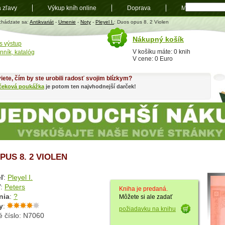
a zľavy
Výkup kníh online
Doprava
Mapa
t
chádzate sa:
Antikvariát
-
Umenie
-
Noty
-
Pleyel I.
: Duos opus 8. 2 Violen
Nákupný košík
s výstup
V košíku máte: 0 knih
nník, katalóg
V cene: 0 Euro
iete, čím by ste urobili radosť svojim blízkym?
čeková poukážka
je potom ten najvhodnejší darček!
PUS 8. 2 VIOLEN
ľ
:
Pleyel I.
ľ
:
Peters
Kniha je predaná.
nia
:
?
Môžete si ale zadať
y
:
požiadavku na knihu
é číslo: N7060