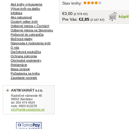
Stav knihy:
telo a jeho činnosť... 80 strán, tvrdá
Aké knihy vykupujeme
Výkup kníh na diaľku
väzba, väčší formát, bohatá farebná
€3,00
Infolinka
príloha,kriedový papier
(2 576 Kč)
kúpi
Ako nakupovať
Pre Vás:
€2,85
(2 447 Kč)
Osobný odber kníh
Odberné miesta v Čechách
Odberné miesta na Slovensku
Poštovné do zahraničia
Možnosti platby
Nápoveda k hodnoteniu kníh
O nás
Darčeková poukážka
Ochrana súkromia
Obchodné podmienky
Reklamácie
Mapa stránok
Požiadavka na knihu
Zasielanie noviniek
ANTIKVARIÁT s.r.o.
Radničné námestie 46
08501 Bardejov
tel: 054 474 4424
mob: 0903 612078
info@antikvariatshop.sk