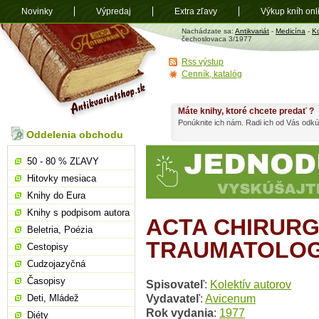
Novinky
Výpredaj
Extra zľavy
Výkup kníh onl
Antikvariát
Nachádzate sa:
Antikvariát
-
Medicína
-
Ko
shop.sk
čechoslovaca 3/1977
Rss výstup
Cenník, katalóg
Máte knihy, ktoré chcete predať ?
Ponúknite ich nám. Radi ich od Vás odkú
Oddelenia obchodu
50 - 80 % ZĽAVY
Hitovky mesiaca
Knihy do Eura
Knihy s podpisom autora
ACTA CHIRURG
Beletria, Poézia
TRAUMATOLOG
Cestopisy
Cudzojazyčná
Časopisy
Spisovateľ
:
Kolektív autorov
Vydavateľ
:
Avicenum
Deti, Mládež
Rok vydania
:
1977
Diéty