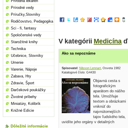
Prírodná lekáreň
Prírodné vedy
Príručky,Slovníky
Rodičovstvo, Pedagogika
Sci - fi, fantasy
Spoločenské vedy
V kategórii
Medicína
ď
Starožitné knihy
Technika
Ako sa nepoznáme
Učebnice, Slovníky
Umenie
Spisovatel
:
Nilsson Lennart
, Osveta 1982
Varenie, Nápoje
Katalogové číslo: G4430
Zabava, Hry
Objavná cesta s
Zdravie, Šport
fotografickým
Darčekové poukážky
aparátom do nášho
tela. Umožňuje
Životné príbehy
textom a obrázkami
Miniatúry, Kolibrík
vniknúť do
Knižné Edície
najvnútornejších
tajov ľudského tela,
uvidíte jeho orgány v detailných
Dôležité informácie
záberoch a tak lepšie pochopíte svoje