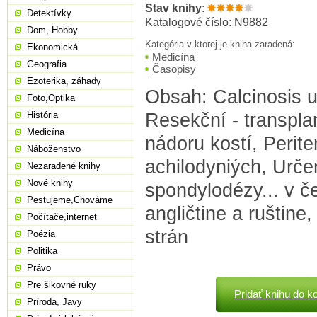
Stav knihy
:
Detektívky
Katalogové číslo: N9882
Dom, Hobby
Kategória v ktorej je kniha zaradená:
Ekonomická
Medicína
Geografia
Časopisy
Ezoterika, záhady
Obsah: Calcinosis u
Foto,Optika
Resekční - transpla
História
Medicína
nádoru kostí, Perit
Náboženstvo
achilodyniých, Urče
Nezaradené knihy
Nové knihy
spondylodézy... v če
Pestujeme,Chováme
angličtine a ruštine
Počítače,internet
strán
Poézia
Politika
Právo
Pre šikovné ruky
Pridať knihu do k
Príroda, Javy