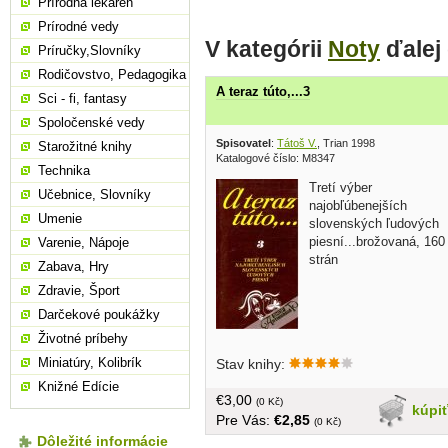
Prírodná lekáreň
Prírodné vedy
V kategórii
Noty
ďalej
Príručky,Slovníky
Rodičovstvo, Pedagogika
A teraz túto,...3
Sci - fi, fantasy
Spoločenské vedy
Spisovatel
:
Tátoš V.
, Trian 1998
Starožitné knihy
Katalogové číslo: M8347
Technika
Tretí výber
Učebnice, Slovníky
najobľúbenejších
Umenie
slovenských ľudových
piesní...brožovaná, 160
Varenie, Nápoje
strán
Zabava, Hry
Zdravie, Šport
Darčekové poukážky
Životné príbehy
Miniatúry, Kolibrík
Stav knihy:
Knižné Edície
€3,00
(0 Kč)
kúpi
Pre Vás:
€2,85
(0 Kč)
Dôležité informácie