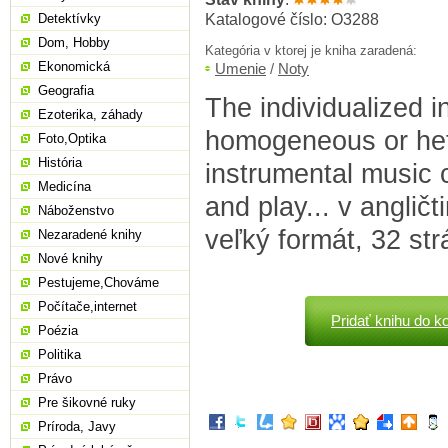
Katalogové číslo: O3288
Detektívky
Dom, Hobby
Kategória v ktorej je kniha zaradená:
Ekonomická
Umenie
/
Noty
Geografia
The individualized in
Ezoterika, záhady
homogeneous or he
Foto,Optika
História
instrumental music 
Medicína
and play... v anglič
Náboženstvo
veľký formát, 32 str
Nezaradené knihy
Nové knihy
Pestujeme,Chováme
Počítače,internet
Pridať knihu do k
Poézia
Politika
Právo
Pre šikovné ruky
Príroda, Javy