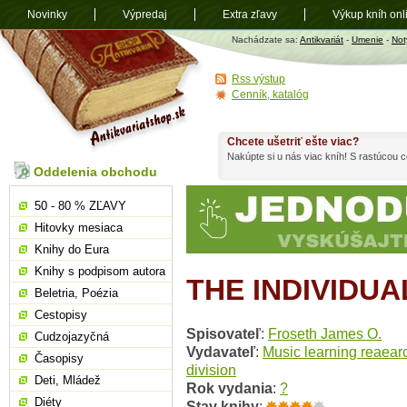
Novinky
Výpredaj
Extra zľavy
Výkup kníh onl
Antikvariát
Nachádzate sa:
Antikvariát
-
Umenie
-
Not
shop.sk
Rss výstup
Cenník, katalóg
Chcete ušetriť ešte viac?
Nakúpte si u nás viac kníh! S rastúcou
Oddelenia obchodu
50 - 80 % ZĽAVY
Hitovky mesiaca
Knihy do Eura
Knihy s podpisom autora
THE INDIVIDUA
Beletria, Poézia
Cestopisy
Spisovateľ
:
Froseth James O.
Cudzojazyčná
Vydavateľ
:
Music learning reaear
Časopisy
division
Deti, Mládež
Rok vydania
:
?
Diéty
Stav knihy
: