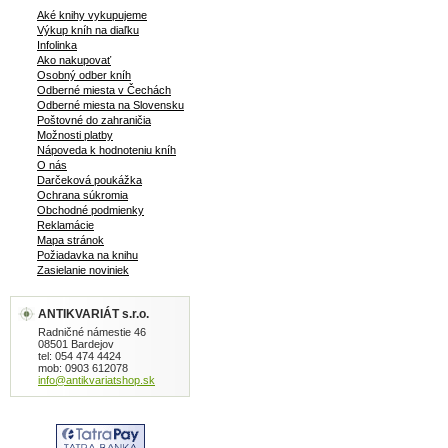
Aké knihy vykupujeme
Výkup kníh na diaľku
Infolinka
Ako nakupovať
Osobný odber kníh
Odberné miesta v Čechách
Odberné miesta na Slovensku
Poštovné do zahraničia
Možnosti platby
Nápoveda k hodnoteniu kníh
O nás
Darčeková poukážka
Ochrana súkromia
Obchodné podmienky
Reklamácie
Mapa stránok
Požiadavka na knihu
Zasielanie noviniek
ANTIKVARIÁT s.r.o.
Radničné námestie 46
08501 Bardejov
tel: 054 474 4424
mob: 0903 612078
info@antikvariatshop.sk