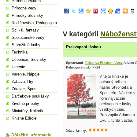
Prírodná lekáreň
Prírodné vedy
Príručky,Slovníky
Rodičovstvo, Pedagogika
Sci - fi, fantasy
V kategórii
Náboženst
Spoločenské vedy
Starožitné knihy
Prekvapení láskou
Technika
Učebnice, Slovníky
Spisovatel
:
Talbotová Elizabeth Viera
, Advent 
Umenie
Katalogové číslo: P724
Varenie, Nápoje
V tejto knižke je
Zabava, Hry
opísaný príbeh
nášho Stvoriteľa a
Zdravie, Šport
Spasiteľa. Nájdete v
Darčekové poukážky
ňom najväčšie
Životné príbehy
prekvapenie lásky
všetkých čias.
Miniatúry, Kolibrík
Prekvapilo Adama a
Knižné Edície
Evu... tvrdá väzba,
70 strán
Stav knihy:
Dôležité informácie