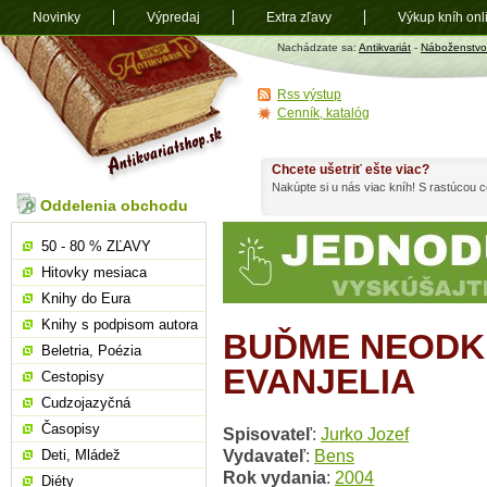
Novinky
Výpredaj
Extra zľavy
Výkup kníh onl
Antikvariát
Nachádzate sa:
Antikvariát
-
Náboženstvo
shop.sk
Rss výstup
Cenník, katalóg
Chcete ušetriť ešte viac?
Nakúpte si u nás viac kníh! S rastúcou
Oddelenia obchodu
50 - 80 % ZĽAVY
Hitovky mesiaca
Knihy do Eura
Knihy s podpisom autora
BUĎME NEODKL
Beletria, Poézia
EVANJELIA
Cestopisy
Cudzojazyčná
Časopisy
Spisovateľ
:
Jurko Jozef
Vydavateľ
:
Bens
Deti, Mládež
Rok vydania
:
2004
Diéty