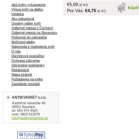
€5,00
Aké knihy vykupujeme
(0 Kč)
kúpi
Výkup kníh na diaľku
Pre Vás:
€4,75
(0 Kč)
Infolinka
Ako nakupovať
Osobný odber kníh
Odberné miesta v Čechách
Odberné miesta na Slovensku
Poštovné do zahraničia
Možnosti platby
Nápoveda k hodnoteniu kníh
O nás
Darčeková poukážka
Ochrana súkromia
Obchodné podmienky
Reklamácie
Mapa stránok
Požiadavka na knihu
Zasielanie noviniek
ANTIKVARIÁT s.r.o.
Radničné námestie 46
08501 Bardejov
tel: 054 474 4424
mob: 0903 612078
info@antikvariatshop.sk