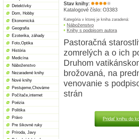
Stav knihy
:
Detektívky
Katalogové číslo: O3383
Dom, Hobby
Kategória v ktorej je kniha zaradená:
Ekonomická
Náboženstvo
Geografia
Knihy s podpisom autora
Ezoterika, záhady
Pastoračná starostli
Foto,Optika
zomrelých a o ich p
História
Medicína
Druhom vatikánskom
Náboženstvo
brožovaná, na predn
Nezaradené knihy
Nové knihy
venovanie s podpis
Pestujeme,Chováme
strán
Počítače,internet
Poézia
Politika
Právo
Pridať knihu do k
Pre šikovné ruky
Príroda, Javy