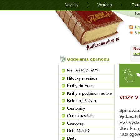
Novinky
Výpredaj
Extr
Antikvariá
Na
shop.sk
Rs
Ce
Nev
Dar
Oddelenia obchodu
50 - 80 % ZĽAVY
Hitovky mesiaca
Knihy do Eura
Knihy s podpisom autora
VOZY V
Beletria, Poézia
Cestopisy
Spisovate
Cudzojazyčná
Vydavate
Rok vyda
Časopisy
Stav knih
Deti, Mládež
Katalogov
Diéty