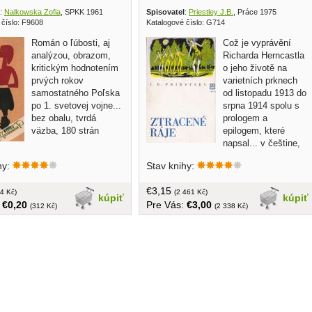
:
Nalkowska Zofia
, SPKK 1961
Spisovatel
:
Priestley J.B.
, Práce 1975
 číslo: F9608
Katalogové číslo: G714
Román o ľúbosti, aj
Což je vyprávění
analýzou, obrazom,
Richarda Herncastla
kritickým hodnotením
o jeho životě na
prvých rokov
varietních prknech
samostatného Poľska
od listopadu 1913 do
po 1. svetovej vojne...
srpna 1914 spolu s
bez obalu, tvrdá
prologem a
väzba, 180 strán
epilogem, které
napsal... v češtine,
tvrdá väzba,obal, 376 strán
hy:
Stav knihy:
€3,15
4 Kč)
(2 461 Kč)
kúpiť
kúpiť
:
€0,20
Pre Vás:
€3,00
(312 Kč)
(2 338 Kč)