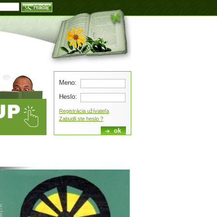
Blog
Meno:
Heslo:
Registrácia užívateľa
Zabudli ste heslo ?