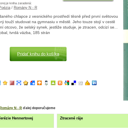
torej je kniha zaradená:
 Poézia
/
Romány N - R
daného chlapce z vesnického prostředí těsně před první světovou
erý touží studovat na gymnasiu v městě. Jeho touze stojí v cestě
í otcovo, že selský synek, jestliže studuje, je ztracen, odcizí se...
 obal, tvrdá väzba, 185 strán
Pridať knihu do košíka
Romány N - R
ďalej doporučujeme
erézie Hennertovej
Ztracené ráje