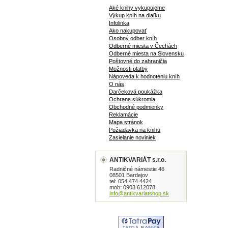
Aké knihy vykupujeme
Výkup kníh na diaľku
Infolinka
Ako nakupovať
Osobný odber kníh
Odberné miesta v Čechách
Odberné miesta na Slovensku
Poštovné do zahraničia
Možnosti platby
Nápoveda k hodnoteniu kníh
O nás
Darčeková poukážka
Ochrana súkromia
Obchodné podmienky
Reklamácie
Mapa stránok
Požiadavka na knihu
Zasielanie noviniek
ANTIKVARIÁT s.r.o.
Radničné námestie 46
08501 Bardejov
tel: 054 474 4424
mob: 0903 612078
info@antikvariatshop.sk