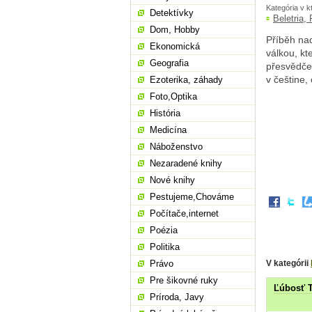
Kategória v k
Detektívky
Beletria,
Dom, Hobby
Příběh na
Ekonomická
válkou, kt
Geografia
přesvědčen
v češtine,
Ezoterika, záhady
Foto,Optika
História
Medicína
Náboženstvo
Nezaradené knihy
Nové knihy
Pestujeme,Chováme
Počítače,internet
Poézia
Politika
V kategórii
Právo
Pre šikovné ruky
Ľúbosť T
Príroda, Javy