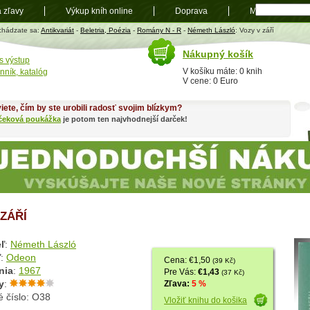
a zľavy
Výkup kníh online
Doprava
Mapa
t
chádzate sa:
Antikvariát
-
Beletria, Poézia
-
Romány N - R
-
Németh László
: Vozy v září
Nákupný košík
s výstup
V košíku máte: 0 knih
nník, katalóg
V cene: 0 Euro
iete, čím by ste urobili radosť svojim blízkym?
čeková poukážka
je potom ten najvhodnejší darček!
 ZÁŘÍ
ľ
:
Németh László
ľ
:
Odeon
Cena: €1,50
(39 Kč)
nia
:
1967
Pre Vás:
€1,43
(37 Kč)
y
:
Zľava:
5 %
é číslo: O38
Vložiť knihu do košika