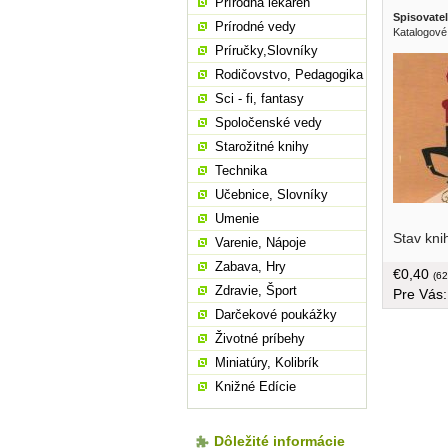
Prírodná lekáreň
Spisovatel
Prírodné vedy
Katalogové
Príručky,Slovníky
Rodičovstvo, Pedagogika
Sci - fi, fantasy
Spoločenské vedy
Starožitné knihy
Technika
Učebnice, Slovníky
Umenie
Stav kni
Varenie, Nápoje
Zabava, Hry
€0,40
(62
Zdravie, Šport
Pre Vás
Darčekové poukážky
Životné príbehy
Miniatúry, Kolibrík
Knižné Edície
Dôležité informácie