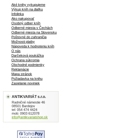
Aké knihy vykupujeme
Výkup kníh na diaľku
Infolinka
Ako nakupovať
Osobný odber kníh
Odberné miesta v Čechách
Odberné miesta na Slovensku
Poštovné do zahraničia
Možnosti platby
Nápoveda k hodnoteniu kníh
O nás
Darčeková poukážka
Ochrana súkromia
Obchodné podmienky
Reklamácie
Mapa stránok
Požiadavka na knihu
Zasielanie noviniek
ANTIKVARIÁT s.r.o.
Radničné námestie 46
08501 Bardejov
tel: 054 474 4424
mob: 0903 612078
info@antikvariatshop.sk