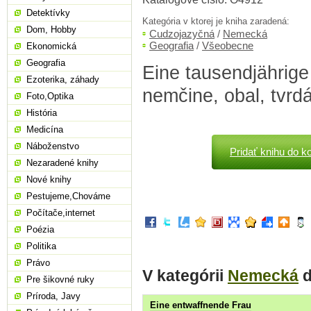
Detektívky
Kategória v ktorej je kniha zaradená:
Dom, Hobby
Cudzojazyčná
/
Nemecká
Geografia
/
Všeobecne
Ekonomická
Geografia
Eine tausendjährige 
Ezoterika, záhady
nemčine, obal, tvrd
Foto,Optika
História
Medicína
Náboženstvo
Pridať knihu do k
Nezaradené knihy
Nové knihy
Pestujeme,Chováme
Počítače,internet
Poézia
Politika
Právo
V kategórii
Nemecká
ď
Pre šikovné ruky
Príroda, Javy
Eine entwaffnende Frau