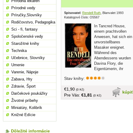
Prírodná lekáreň
Prírodné vedy
Spisovatel
:
Rendell Ruth
, Blanvalet 1993
Príručky,Slovníky
Katalogové číslo: O5567
Rodičovstvo, Pedagogika
In Tancred House,
Sci - fi, fantasy
einem prachtvollen
Spoločenské vedy
Anwesen, hat sich ein
unvorstellbares
Starožitné knihy
Masaker ereignet.
Technika
Während des
Učebnice, Slovníky
Abendessens wurden
Davina Flory, die
Umenie
Eigentümerin, ihr
Varenie, Nápoje
zweiter Ehemann Harvey Copeland
Stav knihy:
Zabava, Hry
sowie Davinas Tochter Naomi Jones
erschossen. Einzige Überlebende des
Zdravie, Šport
€1,90
Blutbades ist Davinas Enkelin Daisy
(0 Kč)
kúpi
Darčekové poukážky
Pre Vás:
€1,81
Jones... v nemčine, obal, tvrdá väzba,
(0 Kč)
Životné príbehy
474 strán
Miniatúry, Kolibrík
Knižné Edície
Dôležité informácie