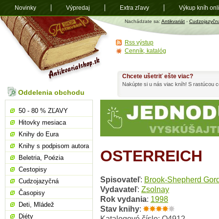
Novinky
Výpredaj
Extra zľavy
Výkup kníh onl
Antikvariát
Nachádzate sa:
Antikvariát
-
Cudzojazyčn
shop.sk
Rss výstup
Cenník, katalóg
Chcete ušetriť ešte viac?
Nakúpte si u nás viac kníh! S rastúcou
Oddelenia obchodu
50 - 80 % ZĽAVY
Hitovky mesiaca
Knihy do Eura
Knihy s podpisom autora
OSTERREICH
Beletria, Poézia
Cestopisy
Spisovateľ
:
Brook-Shepherd Gor
Cudzojazyčná
Vydavateľ
:
Zsolnay
Časopisy
Rok vydania
:
1998
Deti, Mládež
Stav knihy
:
Diéty
Katalogové číslo: O4912