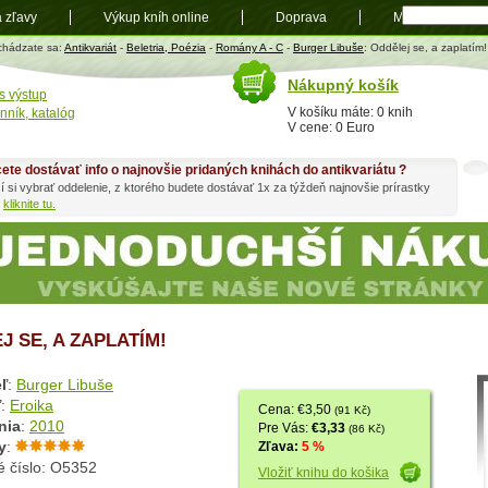
a zľavy
Výkup kníh online
Doprava
Mapa
t
chádzate sa:
Antikvariát
-
Beletria, Poézia
-
Romány A - C
-
Burger Libuše
: Oddělej se, a zaplatím!
Nákupný košík
s výstup
V košíku máte: 0 knih
nník, katalóg
V cene: 0 Euro
ete dostávať info o najnovšie pridaných knihách do antikvariátu ?
í si vybrať oddelenie, z ktorého budete dostávať 1x za týždeň najnovšie prírastky
h
kliknite tu.
J SE, A ZAPLATÍM!
ľ
:
Burger Libuše
ľ
:
Eroika
Cena: €3,50
(91 Kč)
nia
:
2010
Pre Vás:
€3,33
(86 Kč)
y
:
Zľava:
5 %
é číslo: O5352
Vložiť knihu do košika