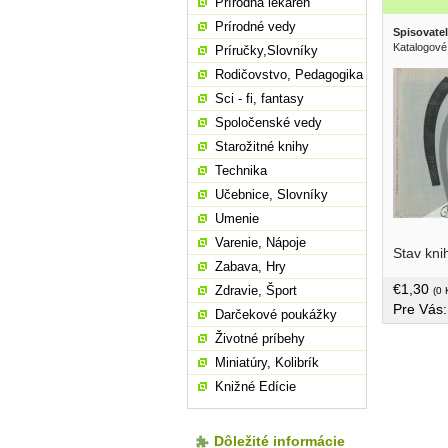
Prírodná lekáreň
Prírodné vedy
Spisovatel
Katalogové
Príručky,Slovníky
Rodičovstvo, Pedagogika
Sci - fi, fantasy
Spoločenské vedy
Starožitné knihy
Technika
Učebnice, Slovníky
Umenie
ospanlivo
Varenie, Nápoje
Stav kni
tvrdá väz
Zabava, Hry
menší fo
€1,30
Zdravie, Šport
(0 
Pre Vás
Darčekové poukážky
Životné príbehy
Miniatúry, Kolibrík
Knižné Edície
Dôležité informácie