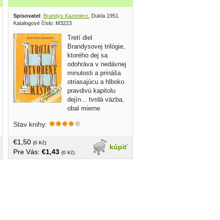
Spisovatel
:
Brandys Kazimierz
, Dukla 1951
Katalogové číslo: M3223
Tretí diel
Brandysovej trilógie,
ktorého dej sa
odohráva v nedávnej
minulosti a prináša
otriasajúcu a hlboko
pravdivú kapitolu
dejín... tvrdá väzba,
obal mierne
opotrebovaný, 352 strán
Stav knihy:
€1,50
(0 Kč)
kúpiť
Pre Vás:
€1,43
(0 Kč)