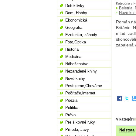
Kategória v k
Detektívky
Beletria,
Nové kni
Dom, Hobby
Ekonomická
Román nás
Geografia
Británie. 
mladí zadl
Ezoterika, záhady
skoncovali
Foto,Optika
zabalená v
História
Medicína
Náboženstvo
Nezaradené knihy
Nové knihy
Pestujeme,Chováme
Počítače,internet
Poézia
Politika
Právo
V kategórii
Pre šikovné ruky
Príroda, Javy
Neistota