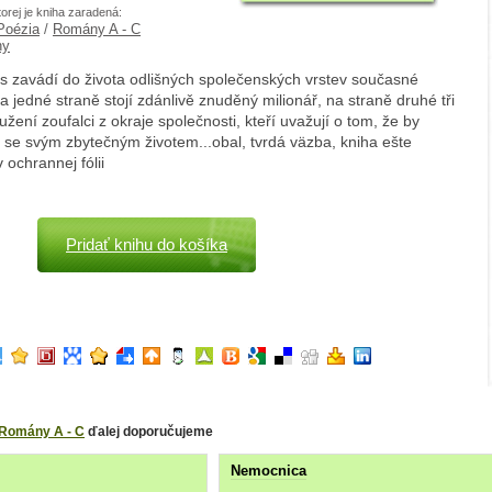
torej je kniha zaradená:
 Poézia
/
Romány A - C
hy
 zavádí do života odlišných společenských vrstev současné
Na jedné straně stojí zdánlivě znuděný milionář, na straně druhé tři
užení zoufalci z okraje společnosti, kteří uvažují o tom, že by
 se svým zbytečným životem...obal, tvrdá väzba, kniha ešte
 ochrannej fólii
Pridať knihu do košíka
Romány A - C
ďalej doporučujeme
Nemocnica