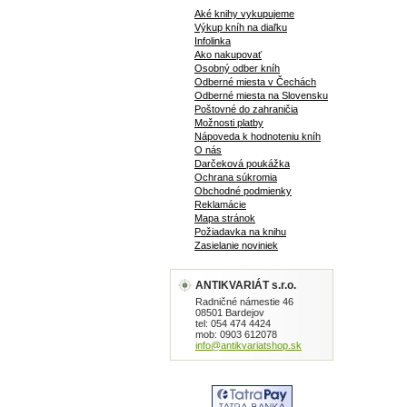
Aké knihy vykupujeme
Výkup kníh na diaľku
Infolinka
Ako nakupovať
Osobný odber kníh
Odberné miesta v Čechách
Odberné miesta na Slovensku
Poštovné do zahraničia
Možnosti platby
Nápoveda k hodnoteniu kníh
O nás
Darčeková poukážka
Ochrana súkromia
Obchodné podmienky
Reklamácie
Mapa stránok
Požiadavka na knihu
Zasielanie noviniek
ANTIKVARIÁT s.r.o.
Radničné námestie 46
08501 Bardejov
tel: 054 474 4424
mob: 0903 612078
info@antikvariatshop.sk