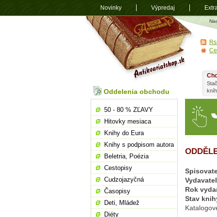
Novinky
Výpredaj
Extr
Antikvariá
Na
shop.sk
Rs
Ce
Chc
Stač
Oddelenia obchodu
kní
50 - 80 % ZĽAVY
Hitovky mesiaca
Knihy do Eura
Knihy s podpisom autora
ODDĚLE
Beletria, Poézia
Cestopisy
Spisovate
Cudzojazyčná
Vydavate
Rok vyda
Časopisy
Stav knih
Deti, Mládež
Katalogov
Diéty