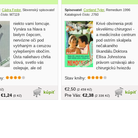
:
Cádra Fedor
, Slovenský spisovateľ 1967
Spisovatel
:
Cortland Tyler
, Remedium 1996
 číslo: M7119
Katalogové číslo: J760
niekto vami lomcuje.
Krivé obvinenia proti
Vynára sa hlava s
skvelému chirurgovi -
bielym čepcom,
a medicínske centrum
nervózne oči pod
pod ostrím skalpela
vytrhaným a ceruzou
nečakaného
vylepšeným obočím.
škandálu.Doktora
Ústa naliehavo chrlia
Ellisa Johnstona
slová, svetlo vás
právom uznávajú ako
oslepuje, ale od
chirurgickú hviezdu
sti vnímate len čiastočne...
Chandlerovho medicínskeho centra.Istá
hy:
Stav knihy:
ba bez obalu, 145 strán,
žena ho však zažaluje za zanedbanie
rmát
lekárskej starostlivosti a jej dôvody
€2,50
Kč)
znamenajú pre ňu viac ako
(2 459 Kč)
kúpiť
kúpiť
:
€1,24
Pre Vás:
€2,38
peniaze.Táto zrada je nastraženou
(0 Kč)
(2 336 Kč)
pascou,ktorá ohrozuje doktorovu
brilantnú kariéru i reputáciu
nemocnice,dávnejšie infikovanú
rozličnými intrigami a podovodm.Kým
Emma Chandlerová, ako majiteľka a
typická matriarchálna osobnosť s
despotickými sklonmi, využíva svoje