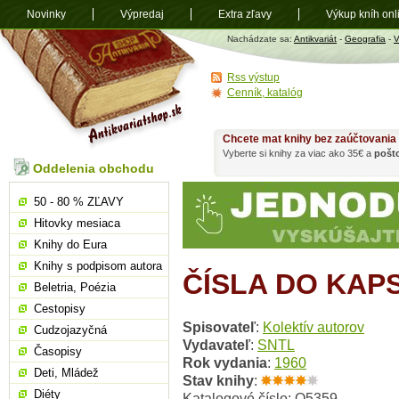
Novinky
Výpredaj
Extra zľavy
Výkup kníh onl
Antikvariát
Nachádzate sa:
Antikvariát
-
Geografia
-
V
shop.sk
Rss výstup
Cenník, katalóg
Chcete mat knihy bez zaúčtovania
Vyberte si knihy za viac ako 35€ a
pošt
Oddelenia obchodu
50 - 80 % ZĽAVY
Hitovky mesiaca
Knihy do Eura
Knihy s podpisom autora
ČÍSLA DO KAP
Beletria, Poézia
Cestopisy
Spisovateľ
:
Kolektív autorov
Cudzojazyčná
Vydavateľ
:
SNTL
Časopisy
Rok vydania
:
1960
Deti, Mládež
Stav knihy
:
Diéty
Katalogové číslo: O5359