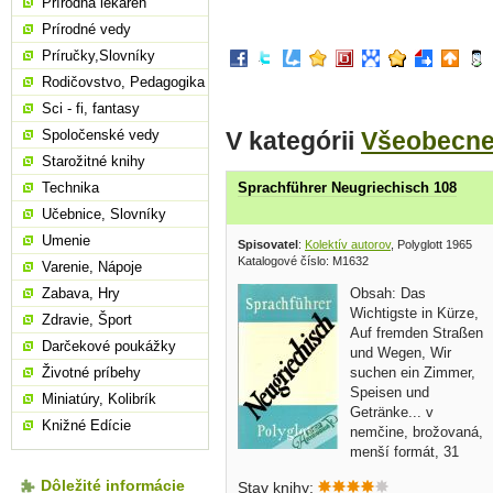
Prírodná lekáreň
Prírodné vedy
Príručky,Slovníky
Rodičovstvo, Pedagogika
Sci - fi, fantasy
V kategórii
Všeobecn
Spoločenské vedy
Starožitné knihy
Technika
Sprachführer Neugriechisch 108
Učebnice, Slovníky
Umenie
Spisovatel
:
Kolektív autorov
, Polyglott 1965
Katalogové číslo: M1632
Varenie, Nápoje
Obsah: Das
Zabava, Hry
Wichtigste in Kürze,
Zdravie, Šport
Auf fremden Straßen
Darčekové poukážky
und Wegen, Wir
suchen ein Zimmer,
Životné príbehy
Speisen und
Miniatúry, Kolibrík
Getränke... v
Knižné Edície
nemčine, brožovaná,
menší formát, 31
strán
Dôležité informácie
Stav knihy: