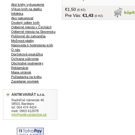
Aké knihy vykupujeme
€1,50
Výkup kníh na diaľku
(0 Kč)
kúpi
Infolinka
Pre Vás:
€1,43
(0 Kč)
Ako nakupovať
Osobný odber kníh
Odberné miesta v Čechách
Odberné miesta na Slovensku
Poštovné do zahraničia
Možnosti platby
Nápoveda k hodnoteniu kníh
O nás
Darčeková poukážka
Ochrana súkromia
Obchodné podmienky
Reklamácie
Mapa stránok
Požiadavka na knihu
Zasielanie noviniek
ANTIKVARIÁT s.r.o.
Radničné námestie 46
08501 Bardejov
tel: 054 474 4424
mob: 0903 612078
info@antikvariatshop.sk