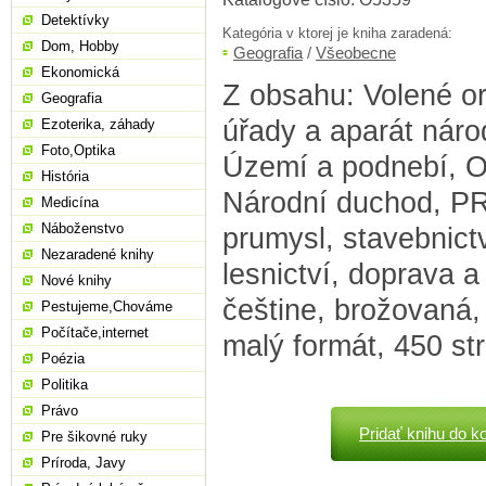
Detektívky
Kategória v ktorej je kniha zaradená:
Dom, Hobby
Geografia
/
Všeobecne
Ekonomická
Z obsahu: Volené or
Geografia
úřady a aparát náro
Ezoterika, záhady
Foto,Optika
Území a podnebí, O
História
Národní duchod, PR
Medicína
Náboženstvo
prumysl, stavebnict
Nezaradené knihy
lesnictví, doprava a 
Nové knihy
češtine, brožovaná,
Pestujeme,Chováme
Počítače,internet
malý formát, 450 st
Poézia
Politika
Právo
Pridať knihu do k
Pre šikovné ruky
Príroda, Javy