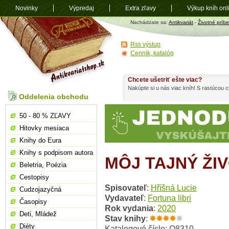
Novinky
Výpredaj
Extra zľavy
Výkup kníh onl
Antikvariát
Nachádzate sa:
Antikvariát
-
Životné príb
shop.sk
Rss výstup
Cenník, katalóg
Chcete ušetriť ešte viac?
Nakúpte si u nás viac kníh! S rastúcou
Oddelenia obchodu
50 - 80 % ZĽAVY
Hitovky mesiaca
Knihy do Eura
Knihy s podpisom autora
MÔJ TAJNÝ ŽI
Beletria, Poézia
Cestopisy
Spisovateľ
:
Hříšná Lucie
Cudzojazyčná
Vydavateľ
:
Fortuna libri
Časopisy
Rok vydania
:
2020
Deti, Mládež
Stav knihy
:
Diéty
Katalogové číslo: O8310