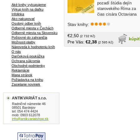
pozadí štúdia dejín
Aké knihy vykupujeme
starovekého Ríma za
Výkup kníh na diaľku
čias cisára Octaviana
Infolinka
Ako nakupovať
Augusta, skúmajúc "ducha" doby a
Osobný odber kníh
Stav knihy:
najpodstatnejšie podnety, ktoré pôsobili
Odberné miesta v Čechách
na básnikov literárny vývin...
Odberné miesta na Slovensku
€2,50
brožovaná, 312 strán,
(2 732 Kč)
Poštovné do zahraničia
kúpi
Pre Vás:
€2,38
Možnosti platby
(2 595 Kč)
Nápoveda k hodnoteniu kníh
O nás
Darčeková poukážka
Ochrana súkromia
Obchodné podmienky
Reklamácie
Mapa stránok
Požiadavka na knihu
Zasielanie noviniek
ANTIKVARIÁT s.r.o.
Radničné námestie 46
08501 Bardejov
tel: 054 474 4424
mob: 0903 612078
info@antikvariatshop.sk