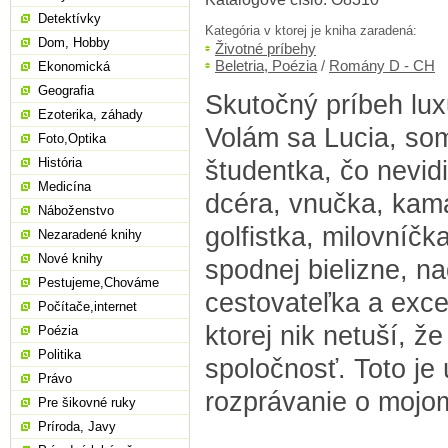
Detektívky
Kategória v ktorej je kniha zaradená:
Dom, Hobby
Životné príbehy
Beletria, Poézia
/
Romány D - CH
Ekonomická
Geografia
Skutočný príbeh lux
Ezoterika, záhady
Volám sa Lucia, so
Foto,Optika
História
študentka, čo nevid
Medicína
dcéra, vnučka, kam
Náboženstvo
golfistka, milovníčk
Nezaradené knihy
Nové knihy
spodnej bielizne, n
Pestujeme,Chováme
cestovateľka a exce
Počítače,internet
ktorej nik netuší, že
Poézia
Politika
spoločnosť. Toto je
Právo
rozprávanie o mojom 
Pre šikovné ruky
Príroda, Javy