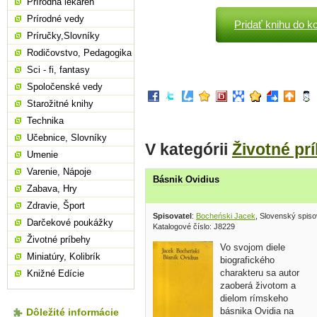
Prírodná lekáreň
Prírodné vedy
Pridať knihu do k
Príručky,Slovníky
Rodičovstvo, Pedagogika
Sci - fi, fantasy
Spoločenské vedy
Starožitné knihy
Technika
Učebnice, Slovníky
V kategórii
Životné pr
Umenie
Varenie, Nápoje
Básnik Ovidius
Zabava, Hry
Zdravie, Šport
Spisovatel
:
Bocheński Jacek
, Slovenský spiso
Darčekové poukážky
Katalogové číslo: J8229
Životné príbehy
Vo svojom diele
Miniatúry, Kolibrík
biografického
charakteru sa autor
Knižné Edície
zaoberá životom a
dielom rímskeho
básnika Ovidia na
Dôležité informácie