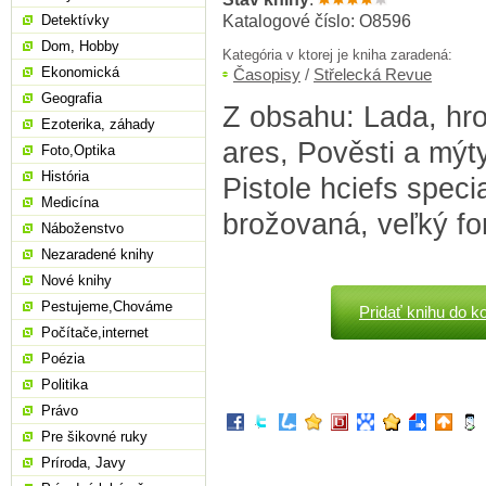
Katalogové číslo: O8596
Detektívky
Dom, Hobby
Kategória v ktorej je kniha zaradená:
Ekonomická
Časopisy
/
Střelecká Revue
Geografia
Z obsahu: Lada, hro
Ezoterika, záhady
ares, Pověsti a mýt
Foto,Optika
História
Pistole hciefs specia
Medicína
brožovaná, veľký fo
Náboženstvo
Nezaradené knihy
Nové knihy
Pestujeme,Chováme
Pridať knihu do k
Počítače,internet
Poézia
Politika
Právo
Pre šikovné ruky
Príroda, Javy