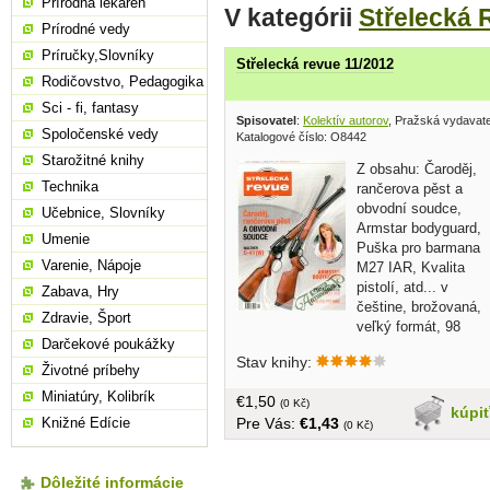
Prírodná lekáreň
V kategórii
Střelecká 
Prírodné vedy
Príručky,Slovníky
Střelecká revue 11/2012
Rodičovstvo, Pedagogika
Sci - fi, fantasy
Spisovatel
:
Kolektív autorov
, Pražská vydavat
Spoločenské vedy
Katalogové číslo: O8442
Starožitné knihy
Z obsahu: Čaroděj,
Technika
rančerova pěst a
obvodní soudce,
Učebnice, Slovníky
Armstar bodyguard,
Umenie
Puška pro barmana
Varenie, Nápoje
M27 IAR, Kvalita
pistolí, atd... v
Zabava, Hry
češtine, brožovaná,
Zdravie, Šport
veľký formát, 98
Darčekové poukážky
strán
Stav knihy:
Životné príbehy
Miniatúry, Kolibrík
€1,50
(0 Kč)
kúpi
Pre Vás:
€1,43
Knižné Edície
(0 Kč)
Dôležité informácie