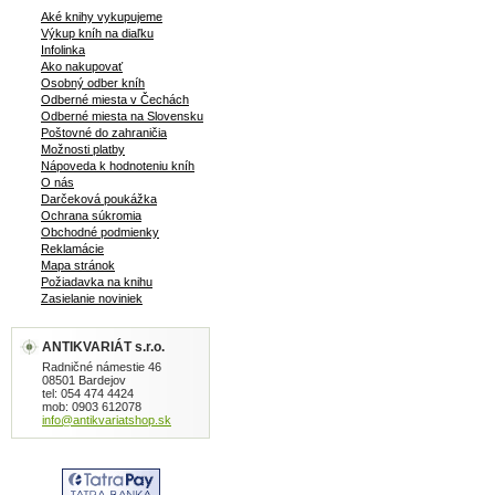
Aké knihy vykupujeme
Výkup kníh na diaľku
Infolinka
Ako nakupovať
Osobný odber kníh
Odberné miesta v Čechách
Odberné miesta na Slovensku
Poštovné do zahraničia
Možnosti platby
Nápoveda k hodnoteniu kníh
O nás
Darčeková poukážka
Ochrana súkromia
Obchodné podmienky
Reklamácie
Mapa stránok
Požiadavka na knihu
Zasielanie noviniek
ANTIKVARIÁT s.r.o.
Radničné námestie 46
08501 Bardejov
tel: 054 474 4424
mob: 0903 612078
info@antikvariatshop.sk