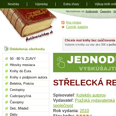
Novinky
Výpredaj
Extra zľavy
Výkup kníh onl
Antikvariát
Nachádzate sa:
Antikvariát
-
Časopisy
-
S
shop.sk
Rss výstup
Cenník, katalóg
Chcete mat knihy bez zaúčtovania
Vyberte si knihy za viac ako 35€ a
pošt
Oddelenia obchodu
50 - 80 % ZĽAVY
Hitovky mesiaca
Knihy do Eura
Knihy s podpisom autora
STŘELECKÁ RE
Beletria, Poézia
Cestopisy
Spisovateľ
:
Kolektív autorov
Cudzojazyčná
Vydavateľ
:
Pražská vydavatelská
Časopisy
společnost
Deti, Mládež
Rok vydania
:
2010
Diéty
Stav knihy
: