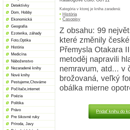
Detektívky
Kategória v ktorej je kniha zaradená:
Dom, Hobby
História
Časopisy
Ekonomická
Geografia
Z obsahu: 99 největ
Ezoterika, záhady
které změnily české
Foto,Optika
História
Přemysla Otakara II
Medicína
metoděj napravili h
Náboženstvo
nemravum, atd... v 
Nezaradené knihy
Nové knihy
brožovaná, veľký fo
Pestujeme,Chováme
obálka mierne opot
Počítače,internet
Poézia
Politika
Právo
Pridať knihu do k
Pre šikovné ruky
Príroda, Javy