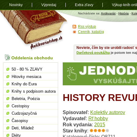
Novinky
Výpredaj
Extra zľavy
Výkup kníh onl
Antikvariát
Nachádzate sa:
Antikvariát
-
História
-
Kol
shop.sk
Rss výstup
Cenník, katalóg
Neviete, čím by ste urobili radosť
Darčeková poukážka
je potom ten naj
Oddelenia obchodu
50 - 80 % ZĽAVY
Hitovky mesiaca
Knihy do Eura
Knihy s podpisom autora
HISTORY REVUE
Beletria, Poézia
Cestopisy
Spisovateľ
:
Kolektív autorov
Cudzojazyčná
Vydavateľ
:
Rf hobby
Časopisy
Rok vydania
:
2015
Deti, Mládež
Stav knihy
:
Diéty
Katalogové číslo: O8711