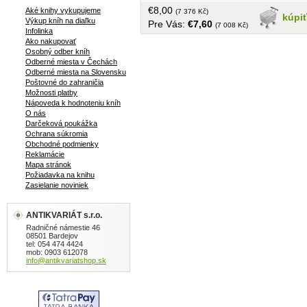
upevnenie rodového zriadenia.../,
€8,00
Aké knihy vykupujeme
Rozklad prvotnopospolnej spoločnosti,
(7 376 Kč)
kúpi
Výkup kníh na diaľku
Pre Vás:
€7,60
Obdobie ranofeudálneho zriadenia -
(7 008 Kč)
Infolinka
9.-12.storočie, / Vznik a vývoj
Ako nakupovať
Veľkomoravskej ríše, zápas o
Osobný odber kníh
nezávislosť, rozmach, vzťahy v ríši,
Odberné miesta v Čechách
Odberné miesta na Slovensku
kultúra a umenie/, Podmanenie
Poštovné do zahraničia
Slovenska uhorskými feudálmi, Rozvoj
Možnosti platby
feudalizmu na Slovensku do roku
Nápoveda k hodnoteniu kníh
1526..... bez obalu, 580 strán, 135
O nás
obrázkov, 84 príloh, tvrdá väzba, väčší
Darčeková poukážka
Ochrana súkromia
formát, v knihe pečiatka
Obchodné podmienky
Reklamácie
Mapa stránok
Požiadavka na knihu
Zasielanie noviniek
ANTIKVARIÁT s.r.o.
Radničné námestie 46
08501 Bardejov
tel: 054 474 4424
mob: 0903 612078
info@antikvariatshop.sk