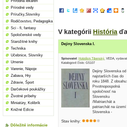
Prírodná lekáreň
Prírodné vedy
Príručky,Slovníky
Rodičovstvo, Pedagogika
Sci - fi, fantasy
V kategórii
História
ďa
Spoločenské vedy
Starožitné knihy
Dejiny Slovenska I.
Technika
Učebnice, Slovníky
Spisovatel
:
Holotíkm Tibenský
, VEDA, vydavat
Umenie
Katalogové číslo: G5107
Varenie, Nápoje
Dejiny Slovenska od
Zabava, Hry
najstarších čias do
roku 1848. Z obsahu
Zdravie, Šport
Prvotnopospolná
Darčekové poukážky
spoločnosť na
Životné príbehy
Slovensku
/Matriarchát a
Miniatúry, Kolibrík
patriarchát na území
Knižné Edície
Slovenska -
najstaršie stopy ľudského života a
Stav knihy:
spoločnosti na území Slovenska,
Dôležité informácie