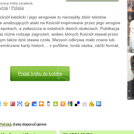
torej je kniha zaradená:
yčná
/
Poľská
ściół katolicki i jego wrogowie to niezwykły zbiór tekstów
ie analizujących ataki na Kościół inspirowane przez jego wrogów
epokach, a zwłaszcza w ostatnich dwóch stuleciach. Publikacja
a różne rodzaje zagrożeń, wobec których Kościół stawał przez
órym także dziś stawia czoła. Messori odkrywa mało znane lub
emilczane karty historii.... v poľštine, tvrdá väzba, väčší formát,
Pridať knihu do košíka
Poľská
ďalej doporučujeme