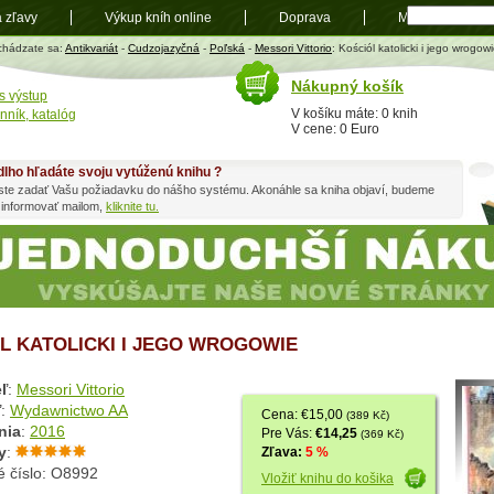
a zľavy
Výkup kníh online
Doprava
Mapa
t
chádzate sa:
Antikvariát
-
Cudzojazyčná
-
Poľská
-
Messori Vittorio
: Kościól katolicki i jego wrogow
Nákupný košík
s výstup
V košíku máte: 0 knih
nník, katalóg
V cene: 0 Euro
dlho hľadáte svoju vytúženú knihu ?
ste zadať Vašu požiadavku do nášho systému. Akonáhle sa kniha objaví, budeme
 informovať mailom,
kliknite tu.
L KATOLICKI I JEGO WROGOWIE
ľ
:
Messori Vittorio
ľ
:
Wydawnictwo AA
Cena: €15,00
(389 Kč)
nia
:
2016
Pre Vás:
€14,25
(369 Kč)
y
:
Zľava:
5 %
é číslo: O8992
Vložiť knihu do košika