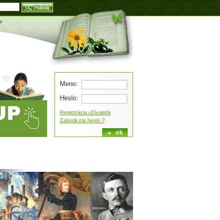
Blog
ie
Meno:
Heslo:
Registrácia užívateľa
Zabudli ste heslo ?