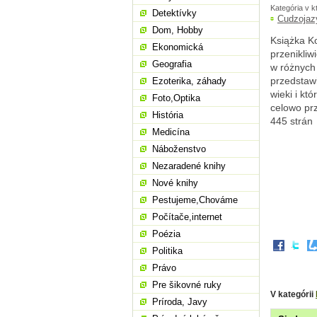
Kategória v k
Detektívky
Cudzojaz
Dom, Hobby
Książka Ko
Ekonomická
przenikliw
Geografia
w różnych 
przedstawi
Ezoterika, záhady
wieki i kt
Foto,Optika
celowo prz
História
445 strán
Medicína
Náboženstvo
Nezaradené knihy
Nové knihy
Pestujeme,Chováme
Počítače,internet
Poézia
Politika
Právo
Pre šikovné ruky
V kategórii
Príroda, Javy