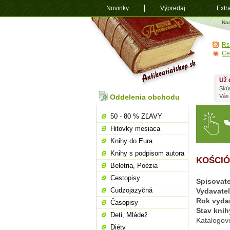
Novinky
Výpredaj
Extr
Antikvariá
Na
shop.sk
Rs
Ce
Už 
Skú
Oddelenia obchodu
Vás
50 - 80 % ZĽAVY
Hitovky mesiaca
Knihy do Eura
Knihy s podpisom autora
KOŚCIÓ
Beletria, Poézia
Cestopisy
Spisovate
Cudzojazyčná
Vydavate
Rok vyda
Časopisy
Stav knih
Deti, Mládež
Katalogov
Diéty