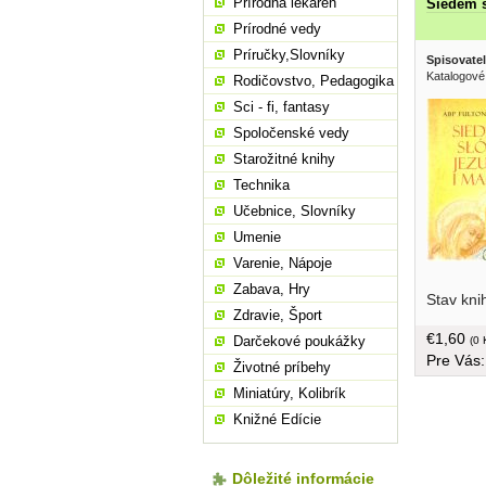
Prírodná lekáreň
Siedem s
Prírodné vedy
Príručky,Slovníky
Spisovatel
Katalogové
Rodičovstvo, Pedagogika
Sci - fi, fantasy
Spoločenské vedy
Starožitné knihy
Technika
Učebnice, Slovníky
Umenie
Varenie, Nápoje
Zabava, Hry
Stav kni
Zdravie, Šport
€1,60
Darčekové poukážky
(0 
Pre Vás
Životné príbehy
Miniatúry, Kolibrík
Knižné Edície
Dôležité informácie