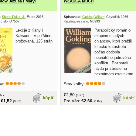
lów Jezusa i Maryi
WŁADCA MUCH
:
Sheen Fulton J.
, Esprit 2016
Spisovatel
:
Golding William
, Czytelnik 1986
 číslo: O7567
Katalogové číslo: M6993
Lekcje z Kany i
Parabolický román o
Kalwarii... v poľštine,
skupine mladých
brožovaná, 125 strán
chlapcov, ktorí prežili
leteckú katastrofu
počas obdobia
neurčitého jadrového
konfliktu. Pozostalí
nájdu prístrešie na
neznámom exotickom
ostrove. Napriek charakteristickým
hy:
Stav knihy:
rozdielom sa pokúšajú rekonštruovať
civilizáciu v zahraničnom kútiku sveta.
€2,80
Kč)
Bohužiaľ, rozumné a obozretné úsilie
(0 Kč)
kúpiť
kúpiť
:
€1,52
Pre Vás:
€2,66
niektorých chlapcov sa zmenilo na
(0 Kč)
(0 Kč)
nepríjemnosť, keď skupina postupne
padá do barbarstva a divočiny...
brožovaná, v poľštine, 222 strán