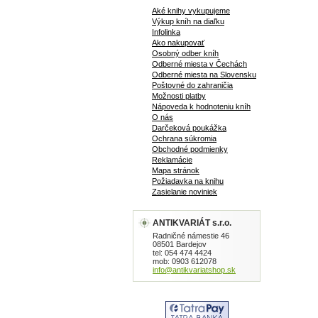
Aké knihy vykupujeme
Výkup kníh na diaľku
Infolinka
Ako nakupovať
Osobný odber kníh
Odberné miesta v Čechách
Odberné miesta na Slovensku
Poštovné do zahraničia
Možnosti platby
Nápoveda k hodnoteniu kníh
O nás
Darčeková poukážka
Ochrana súkromia
Obchodné podmienky
Reklamácie
Mapa stránok
Požiadavka na knihu
Zasielanie noviniek
ANTIKVARIÁT s.r.o.
Radničné námestie 46
08501 Bardejov
tel: 054 474 4424
mob: 0903 612078
info@antikvariatshop.sk