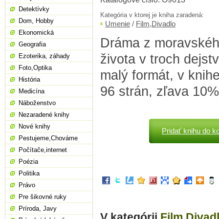
Detektívky
Kategória v ktorej je kniha zaradená:
Dom, Hobby
Umenie
/
Film,Divadlo
Ekonomická
Dráma z moravskéh
Geografia
života v troch dejst
Ezoterika, záhady
Foto,Optika
malý formát, v knihe
História
96 strán, zľava 10%
Medicína
Náboženstvo
Nezaradené knihy
Nové knihy
Pridať knihu do k
Pestujeme,Chováme
Počítače,internet
Poézia
Politika
Právo
Pre šikovné ruky
Príroda, Javy
V kategórii
Film,Divad