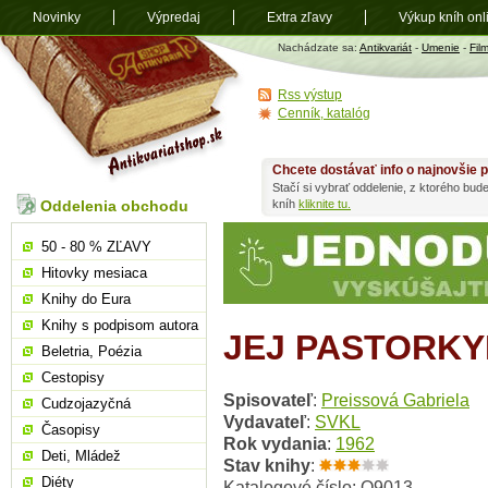
Novinky
Výpredaj
Extra zľavy
Výkup kníh onl
Antikvariát
Nachádzate sa:
Antikvariát
-
Umenie
-
Fil
shop.sk
Rss výstup
Cenník, katalóg
Chcete dostávať info o najnovšie p
Stačí si vybrať oddelenie, z ktorého bud
Oddelenia obchodu
kníh
kliknite tu.
50 - 80 % ZĽAVY
Hitovky mesiaca
Knihy do Eura
Knihy s podpisom autora
JEJ PASTORK
Beletria, Poézia
Cestopisy
Spisovateľ
:
Preissová Gabriela
Cudzojazyčná
Vydavateľ
:
SVKL
Časopisy
Rok vydania
:
1962
Deti, Mládež
Stav knihy
:
Diéty
Katalogové číslo: O9013