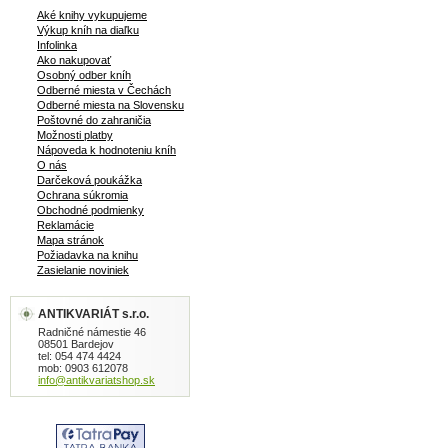
Aké knihy vykupujeme
Výkup kníh na diaľku
Infolinka
Ako nakupovať
Osobný odber kníh
Odberné miesta v Čechách
Odberné miesta na Slovensku
Poštovné do zahraničia
Možnosti platby
Nápoveda k hodnoteniu kníh
O nás
Darčeková poukážka
Ochrana súkromia
Obchodné podmienky
Reklamácie
Mapa stránok
Požiadavka na knihu
Zasielanie noviniek
ANTIKVARIÁT s.r.o.
Radničné námestie 46
08501 Bardejov
tel: 054 474 4424
mob: 0903 612078
info@antikvariatshop.sk