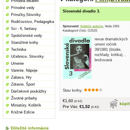
Prírodná lekáreň
Prírodné vedy
Slovenské divadlo 3.
Príručky,Slovníky
Rodičovstvo, Pedagogika
Spisovatel
:
Kolektív autorov
, Veda 1991
Sci - fi, fantasy
Katalogové číslo: O2525
Spoločenské vedy
revue dramatických
Starožitné knihy
umení ročník
39/1991 (štúdie,
Technika
rozhľady, kritika)...
Učebnice, Slovníky
brožovaná
Umenie
Varenie, Nápoje
Zabava, Hry
Zdravie, Šport
Stav knihy:
Darčekové poukážky
Životné príbehy
€1,60
(0 Kč)
kúpi
Miniatúry, Kolibrík
Pre Vás:
€1,52
(0 Kč)
Knižné Edície
Dôležité informácie