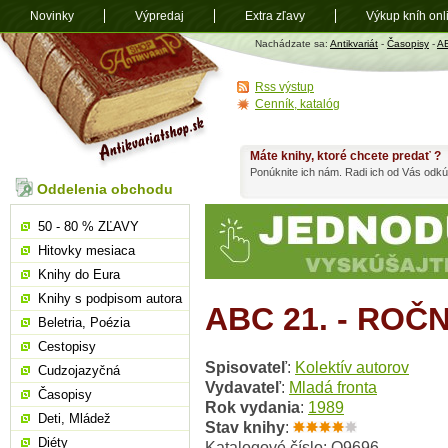
Novinky
Výpredaj
Extra zľavy
Výkup kníh onl
Antikvariát
Nachádzate sa:
Antikvariát
-
Časopisy
-
A
shop.sk
Rss výstup
Cenník, katalóg
Máte knihy, ktoré chcete predať ?
Ponúknite ich nám. Radi ich od Vás odkú
Oddelenia obchodu
50 - 80 % ZĽAVY
Hitovky mesiaca
Knihy do Eura
Knihy s podpisom autora
ABC 21. - ROČN
Beletria, Poézia
Cestopisy
Spisovateľ
:
Kolektív autorov
Cudzojazyčná
Vydavateľ
:
Mladá fronta
Časopisy
Rok vydania
:
1989
Deti, Mládež
Stav knihy
:
Diéty
Katalogové číslo: O9696