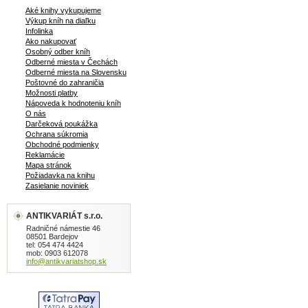
Aké knihy vykupujeme
Výkup kníh na diaľku
Infolinka
Ako nakupovať
Osobný odber kníh
Odberné miesta v Čechách
Odberné miesta na Slovensku
Poštovné do zahraničia
Možnosti platby
Nápoveda k hodnoteniu kníh
O nás
Darčeková poukážka
Ochrana súkromia
Obchodné podmienky
Reklamácie
Mapa stránok
Požiadavka na knihu
Zasielanie noviniek
ANTIKVARIÁT s.r.o.
Radničné námestie 46
08501 Bardejov
tel: 054 474 4424
mob: 0903 612078
info@antikvariatshop.sk