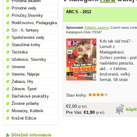
Prírodná lekáreň
Prírodné vedy
ABC 5. - 2012
Príručky,Slovníky
Rodičovstvo, Pedagogika
Spisovatel
:
Kolektív autorov
, Czech news cent
Sci - fi, fantasy
Katalogové číslo: P2347
Spoločenské vedy
Kdo tak rád trsá? -
Starožitné knihy
Lemuři z
Madagarkaru!,
Technika
Zvířecí zombie - pod
Učebnice, Slovníky
nadvládou parazita,
Umenie
atd... v češtine,
brožovaná, veľký
Varenie, Nápoje
formát, 58 strán
Zabava, Hry
Zdravie, Šport
Stav knihy:
Darčekové poukážky
Životné príbehy
€2,00
(0 Kč)
kúpi
Miniatúry, Kolibrík
Pre Vás:
€1,90
(0 Kč)
Knižné Edície
Dôležité informácie