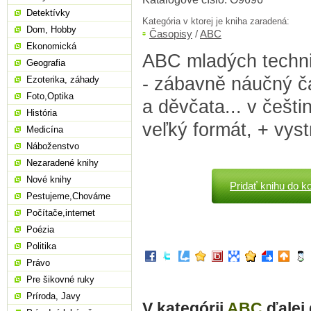
Detektívky
Kategória v ktorej je kniha zaradená:
Dom, Hobby
Časopisy
/
ABC
Ekonomická
ABC mladých techni
Geografia
- zábavně náučný č
Ezoterika, záhady
Foto,Optika
a děvčata... v češti
História
veľký formát, + vys
Medicína
Náboženstvo
Nezaradené knihy
Nové knihy
Pridať knihu do k
Pestujeme,Chováme
Počítače,internet
Poézia
Politika
Právo
Pre šikovné ruky
Príroda, Javy
V kategórii
ABC
ďalej