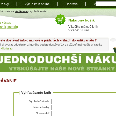
a zľavy
Výkup kníh online
Doprava
Mapa
t
chádzate sa:
Antikvariát
- vyhľadávanie
Nákupný košík
s výstup
V košíku máte: 0 knih
nník, katalóg
V cene: 0 Euro
ete dostávať info o najnovšie pridaných knihách do antikvariátu ?
í si vybrať oddelenie, z ktorého budete dostávať 1x za týždeň najnovšie prírastky
h
kliknite tu.
ÁVANIE
Vyhľadávanie kníh
Vyhľadať všade:
Názov knihy:
Spisovateľ: