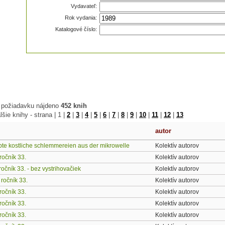
Vydavateľ:
Rok vydania:
Katalogové číslo:
 požiadavku nájdeno
452 knih
lšie knihy - strana |
1
|
2
|
3
|
4
|
5
|
6
|
7
|
8
|
9
|
10
|
11
|
12
|
13
autor
te kostliche schlemmereien aus der mikrowelle
Kolektív autorov
ročník 33.
Kolektív autorov
ročník 33. - bez vystrihovačiek
Kolektív autorov
 ročník 33.
Kolektív autorov
ročník 33.
Kolektív autorov
ročník 33.
Kolektív autorov
ročník 33.
Kolektív autorov