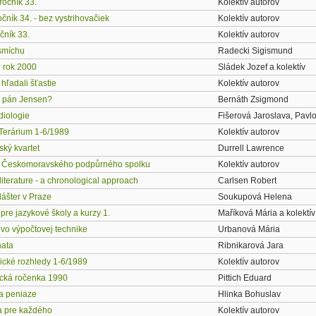
ročník 33.
Kolektív autorov
očník 34. - bez vystrihovačiek
Kolektív autorov
čník 33.
Kolektív autorov
smíchu
Radecki Sigismund
i rok 2000
Sládek Jozef a kolektív
 hľadali šťastie
Kolektív autorov
e, pán Jensen?
Bernáth Zsigmond
diologie
Fišerová Jaroslava, Pavl
Terárium 1-6/1989
Kolektív autorov
ský kvartet
Durrell Lawrence
 Českomoravského podpůrného spolku
Kolektív autorov
iterature - a chronological approach
Carlsen Robert
lášter v Praze
Soukupová Helena
 pre jazykové školy a kurzy 1.
Maříková Mária a kolektív
 vo výpočtovej technike
Urbanová Mária
nata
Ribnikarová Jara
ické rozhledy 1-6/1989
Kolektív autorov
cká ročenka 1990
Pittich Eduard
na peniaze
Hlinka Bohuslav
ta pre každého
Kolektív autorov