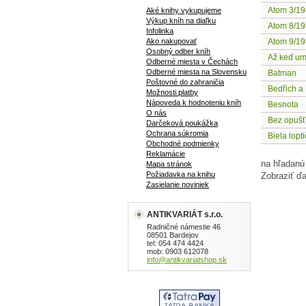
Atom 3/1
Aké knihy vykupujeme
Výkup kníh na diaľku
Atom 8/1
Infolinka
Ako nakupovať
Atom 9/1
Osobný odber kníh
Až keď umr
Odberné miesta v Čechách
Odberné miesta na Slovensku
Batman
Poštovné do zahraničia
Bedřich a 
Možnosti platby
Nápoveda k hodnoteniu kníh
Besnota
O nás
Bez opuš
Darčeková poukážka
Ochrana súkromia
Biela lopt
Obchodné podmienky
Reklamácie
na hľadanú
Mapa stránok
Požiadavka na knihu
Zobraziť ďa
Zasielanie noviniek
ANTIKVARIÁT s.r.o.
Radničné námestie 46
08501 Bardejov
tel: 054 474 4424
mob: 0903 612078
info@antikvariatshop.sk