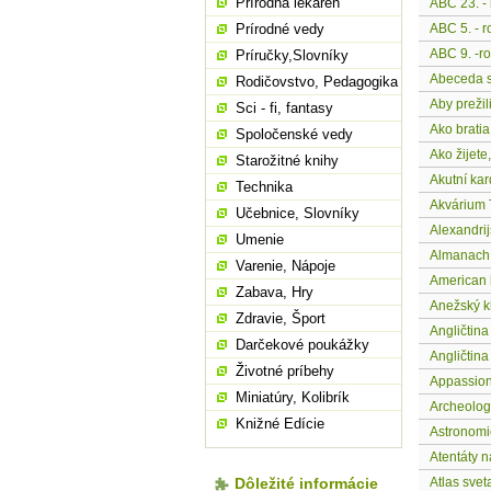
Prírodná lekáreň
ABC 23. - 
Prírodné vedy
ABC 5. - r
ABC 9. -ro
Príručky,Slovníky
Abeceda 
Rodičovstvo, Pedagogika
Aby prežil
Sci - fi, fantasy
Ako bratia
Spoločenské vedy
Ako žijet
Starožitné knihy
Akutní kar
Technika
Akvárium 
Učebnice, Slovníky
Alexandrij
Umenie
Almanach
Varenie, Nápoje
American l
Zabava, Hry
Anežský k
Zdravie, Šport
Angličtina
Darčekové poukážky
Angličtina
Životné príbehy
Appassio
Miniatúry, Kolibrík
Archeolog
Knižné Edície
Astronomi
Atentáty 
Dôležité informácie
Atlas sve