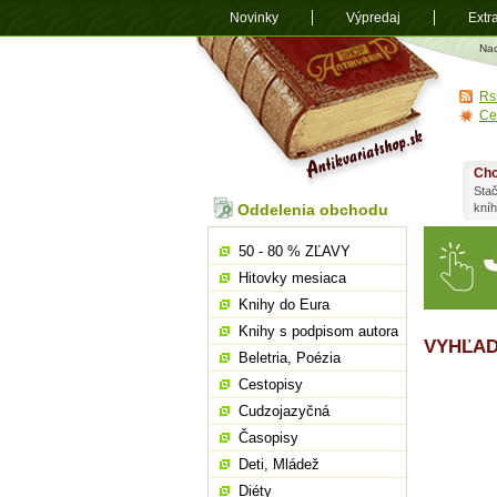
Novinky
Výpredaj
Extr
Antikvariá
Na
shop.sk
Rs
Ce
Chc
Stač
Oddelenia obchodu
kní
50 - 80 % ZĽAVY
Hitovky mesiaca
Knihy do Eura
Knihy s podpisom autora
VYHĽAD
Beletria, Poézia
Cestopisy
Cudzojazyčná
Časopisy
Deti, Mládež
Diéty