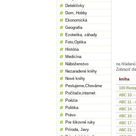
Detektívky
Dom, Hobby
Ekonomická
Geografia
Ezoterika, záhady
Foto,Optika
História
Medicína
Náboženstvo
na hľadanú
Zobraziť ďa
Nezaradené knihy
Nové knihy
kniha
Pestujeme,Chováme
100 Rezep
Počítače,internet
ABC 10. - 
Poézia
ABC 11. - 
Politika
ABC 14 . -
Právo
ABC 16. - 
Pre šikovné ruky
ABC 17. - 
Príroda, Javy
ABC 21. - 