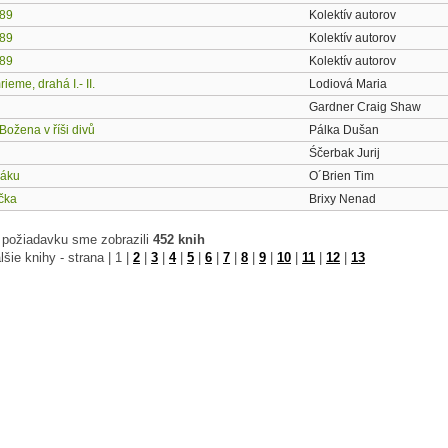
989
Kolektív autorov
989
Kolektív autorov
989
Kolektív autorov
ieme, drahá I.- II.
Lodiová Maria
Gardner Craig Shaw
Božena v říši divů
Pálka Dušan
Śčerbak Jurij
ťáku
O´Brien Tim
ička
Brixy Nenad
 požiadavku sme zobrazili
452 knih
lšie knihy - strana |
1
|
2
|
3
|
4
|
5
|
6
|
7
|
8
|
9
|
10
|
11
|
12
|
13