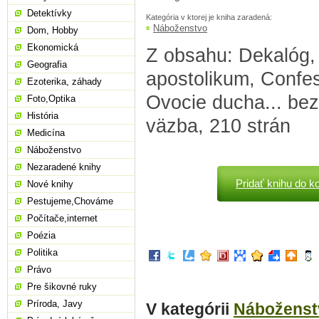
Detektívky
Kategória v ktorej je kniha zaradená:
Náboženstvo
Dom, Hobby
Ekonomická
Z obsahu: Dekalóg,
Geografia
apostolikum, Confe
Ezoterika, záhady
Ovocie ducha... bez
Foto,Optika
História
väzba, 210 strán
Medicína
Náboženstvo
Nezaradené knihy
Pridať knihu do k
Nové knihy
Pestujeme,Chováme
Počítače,internet
Poézia
Politika
Právo
Pre šikovné ruky
Príroda, Javy
V kategórii
Náboženst