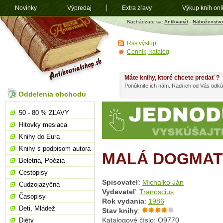
Novinky
Výpredaj
Extra zľavy
Výkup kníh onl
Antikvariát
Nachádzate sa:
Antikvariát
-
Náboženstvo
shop.sk
Rss výstup
Cenník, katalóg
Máte knihy, ktoré chcete predať ?
Ponúknite ich nám. Radi ich od Vás odkú
Oddelenia obchodu
50 - 80 % ZĽAVY
Hitovky mesiaca
Knihy do Eura
Knihy s podpisom autora
MALÁ DOGMAT
Beletria, Poézia
Cestopisy
Spisovateľ
:
Michalko Ján
Cudzojazyčná
Vydavateľ
:
Tranoscius
Časopisy
Rok vydania
:
1986
Deti, Mládež
Stav knihy
:
Katalogové číslo: O9770
Diéty