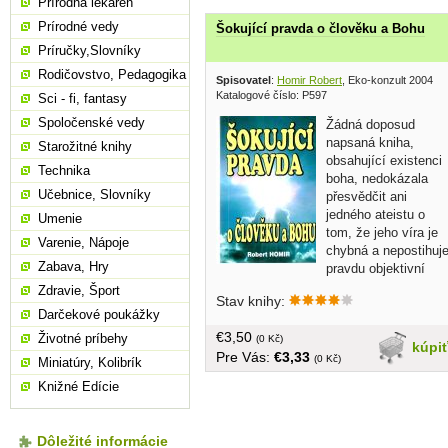
Prírodná lekáreň
Prírodné vedy
Šokující pravda o člověku a Bohu
Príručky,Slovníky
Rodičovstvo, Pedagogika
Spisovatel
:
Homir Robert
, Eko-konzult 2004
Katalogové číslo: P597
Sci - fi, fantasy
Spoločenské vedy
Žádná doposud
napsaná kniha,
Starožitné knihy
obsahující existenci
Technika
boha, nedokázala
Učebnice, Slovníky
přesvědčit ani
jedného ateistu o
Umenie
tom, že jeho víra je
Varenie, Nápoje
chybná a nepostihuj
Zabava, Hry
pravdu objektivní
reality. Tato kniha je schopna toho, aby
Zdravie, Šport
Stav knihy:
si většina ateistu uvědomila, že se
Darčekové poukážky
mýlí... v češtine, brožovaná, 175 strán
€3,50
Životné príbehy
(0 Kč)
kúpi
Pre Vás:
€3,33
(0 Kč)
Miniatúry, Kolibrík
Knižné Edície
Dôležité informácie