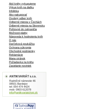
Aké knihy vykupujeme
Výkup kníh na diaľku
Infolinka
Ako nakupovať
Osobný odber kníh
Odberné miesta v Čechách
Odberné miesta na Slovensku
Poštovné do zahraničia
Možnosti platby
Nápoveda k hodnoteniu kníh
O nás
Darčeková poukážka
Ochrana súkromia
Obchodné podmienky
Reklamácie
Mapa stránok
Požiadavka na knihu
Zasielanie noviniek
ANTIKVARIÁT s.r.o.
Radničné námestie 46
08501 Bardejov
tel: 054 474 4424
mob: 0903 612078
info@antikvariatshop.sk