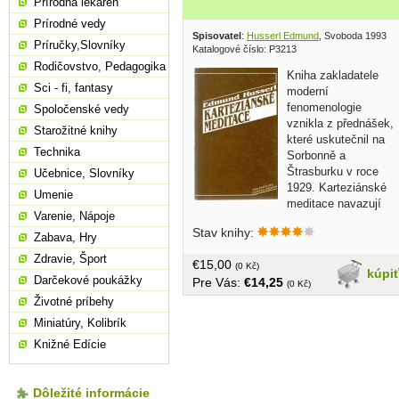
Prírodná lekáreň
Prírodné vedy
Spisovatel
:
Husserl Edmund
, Svoboda 1993
Príručky,Slovníky
Katalogové číslo: P3213
Rodičovstvo, Pedagogika
Kniha zakladatele
Sci - fi, fantasy
moderní
fenomenologie
Spoločenské vedy
vznikla z přednášek,
Starožitné knihy
které uskutečnil na
Technika
Sorbonně a
Štrasburku v roce
Učebnice, Slovníky
1929. Karteziánské
Umenie
meditace navazují
Varenie, Nápoje
organicky na Husserlův hlavní vzor
Stav knihy:
Reného Descarta a jeho Meditace o
Zabava, Hry
prvotní filozofii. Sám autor je považuje
Zdravie, Šport
€15,00
za vcelku povedený souhrn své vlastní
(0 Kč)
kúpi
Darčekové poukážky
Pre Vás:
€14,25
filozofie... v češtine, brožovaná, 210
(0 Kč)
strán
Životné príbehy
Miniatúry, Kolibrík
Knižné Edície
Dôležité informácie