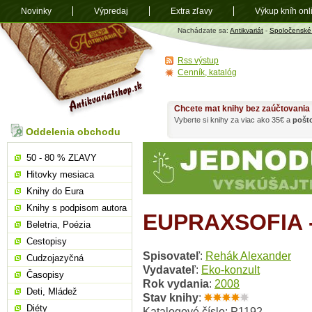
Novinky
Výpredaj
Extra zľavy
Výkup kníh onl
Antikvariát
Nachádzate sa:
Antikvariát
-
Spoločenské
shop.sk
Rss výstup
Cenník, katalóg
Chcete mat knihy bez zaúčtovania
Vyberte si knihy za viac ako 35€ a
pošt
Oddelenia obchodu
50 - 80 % ZĽAVY
Hitovky mesiaca
Knihy do Eura
Knihy s podpisom autora
EUPRAXSOFIA -
Beletria, Poézia
Cestopisy
Spisovateľ
:
Rehák Alexander
Cudzojazyčná
Vydavateľ
:
Eko-konzult
Časopisy
Rok vydania
:
2008
Deti, Mládež
Stav knihy
:
Diéty
Katalogové číslo: P1192