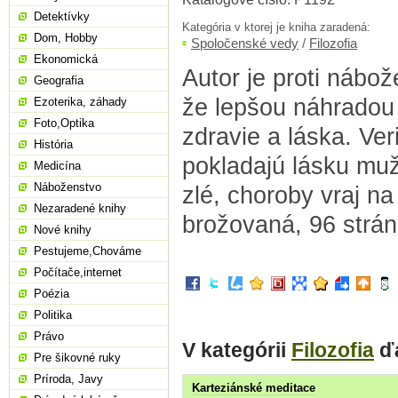
Detektívky
Kategória v ktorej je kniha zaradená:
Dom, Hobby
Spoločenské vedy
/
Filozofia
Ekonomická
Autor je proti nábo
Geografia
že lepšou náhradou 
Ezoterika, záhady
Foto,Optika
zdravie a láska. Ver
História
pokladajú lásku mu
Medicína
Náboženstvo
zlé, choroby vraj na
Nezaradené knihy
brožovaná, 96 strán
Nové knihy
Pestujeme,Chováme
Počítače,internet
Poézia
Politika
Právo
V kategórii
Filozofia
ďa
Pre šikovné ruky
Príroda, Javy
Karteziánské meditace