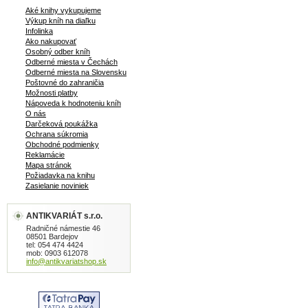
Aké knihy vykupujeme
Výkup kníh na diaľku
Infolinka
Ako nakupovať
Osobný odber kníh
Odberné miesta v Čechách
Odberné miesta na Slovensku
Poštovné do zahraničia
Možnosti platby
Nápoveda k hodnoteniu kníh
O nás
Darčeková poukážka
Ochrana súkromia
Obchodné podmienky
Reklamácie
Mapa stránok
Požiadavka na knihu
Zasielanie noviniek
ANTIKVARIÁT s.r.o.
Radničné námestie 46
08501 Bardejov
tel: 054 474 4424
mob: 0903 612078
info@antikvariatshop.sk