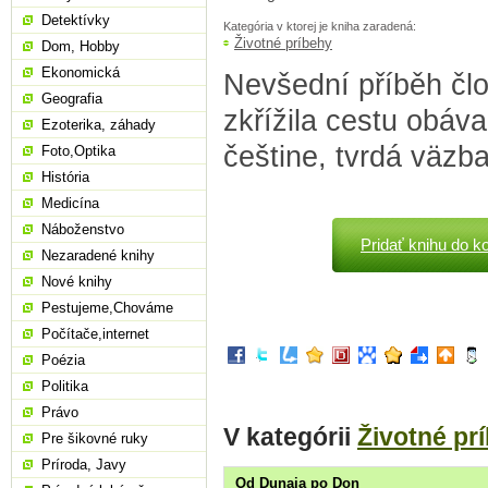
Detektívky
Kategória v ktorej je kniha zaradená:
Životné príbehy
Dom, Hobby
Ekonomická
Nevšední příběh čl
Geografia
zkřížila cestu obáv
Ezoterika, záhady
češtine, tvrdá väzba
Foto,Optika
História
Medicína
Náboženstvo
Pridať knihu do k
Nezaradené knihy
Nové knihy
Pestujeme,Chováme
Počítače,internet
Poézia
Politika
Právo
V kategórii
Životné pr
Pre šikovné ruky
Príroda, Javy
Od Dunaja po Don