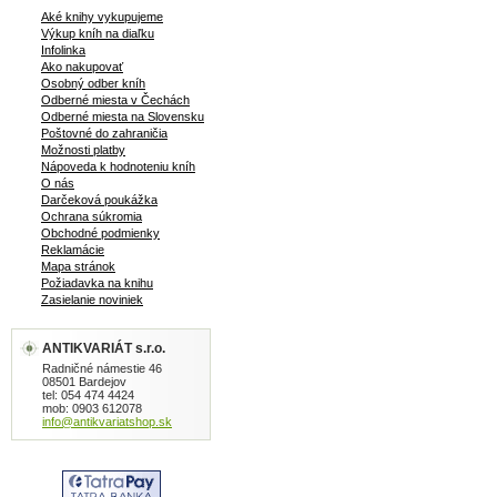
Aké knihy vykupujeme
Výkup kníh na diaľku
Infolinka
Ako nakupovať
Osobný odber kníh
Odberné miesta v Čechách
Odberné miesta na Slovensku
Poštovné do zahraničia
Možnosti platby
Nápoveda k hodnoteniu kníh
O nás
Darčeková poukážka
Ochrana súkromia
Obchodné podmienky
Reklamácie
Mapa stránok
Požiadavka na knihu
Zasielanie noviniek
ANTIKVARIÁT s.r.o.
Radničné námestie 46
08501 Bardejov
tel: 054 474 4424
mob: 0903 612078
info@antikvariatshop.sk