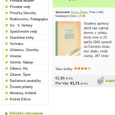
Prírodná lekáreň
Prírodné vedy
Spisovatel
:
Kossa Štefan
, Práca 1951
Príručky,Slovníky
Katalogové číslo: L7176
Rodičovstvo, Pedagogika
Studený aprílový
Sci - fi, fantasy
dážď nás zahnal
Spoločenské vedy
domov z výletu,
ktorý sme si 23.
Starožitné knihy
apríla 1942 spravili
Technika
na Červenú skalu...
Učebnice, Slovníky
bez obalu, tvrdá
väzba, 287 strán
Umenie
Varenie, Nápoje
Zabava, Hry
Stav knihy:
Zdravie, Šport
€1,80
(0 Kč)
kúpi
Darčekové poukážky
Pre Vás:
€1,71
(0 Kč)
Životné príbehy
Miniatúry, Kolibrík
Knižné Edície
Dôležité informácie