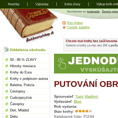
Novinky
Výpredaj
Extra zľavy
Výkup kníh onl
Antikvariát
Nachádzate sa:
Antikvariát
-
Životné príb
shop.sk
Rss výstup
Cenník, katalóg
Chcete mat knihy bez zaúčtovania
Vyberte si knihy za viac ako 35€ a
pošt
Oddelenia obchodu
50 - 80 % ZĽAVY
Hitovky mesiaca
Knihy do Eura
Knihy s podpisom autora
PUTOVÁNÍ OB
Beletria, Poézia
Cestopisy
Spisovateľ
:
Tupý Vladimír
Cudzojazyčná
Vydavateľ
:
Blug
Časopisy
Rok vydania
:
Deti, Mládež
Stav knihy
:
Katalogové číslo: P1194
Diéty