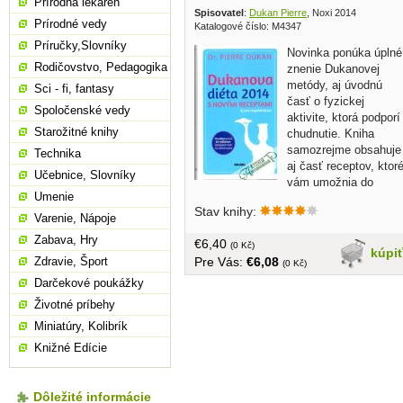
Prírodná lekáreň
Spisovatel
:
Dukan Pierre
, Noxi 2014
Prírodné vedy
Katalogové číslo: M4347
Príručky,Slovníky
Novinka ponúka úplné
Rodičovstvo, Pedagogika
znenie Dukanovej
metódy, aj úvodnú
Sci - fi, fantasy
časť o fyzickej
Spoločenské vedy
aktivite, ktorá podporí
Starožitné knihy
chudnutie. Kniha
samozrejme obsahuje
Technika
aj časť receptov, ktor
Učebnice, Slovníky
vám umožnia do
Umenie
nekonečna variovať vaše jedlá v
Stav knihy:
priebehu diéty. Obohatením sú v tomto
Varenie, Nápoje
prípade najmä recepty vhodné pre
Zabava, Hry
€6,40
vegetariánov... tvrdá väzba, 255 strán
(0 Kč)
kúpi
Pre Vás:
€6,08
Zdravie, Šport
(0 Kč)
Darčekové poukážky
Životné príbehy
Miniatúry, Kolibrík
Knižné Edície
Dôležité informácie