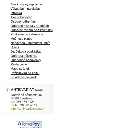
Aké knihy vykupujeme
Výkup kníh na diaľku
Infolinka
Ako nakupovať
Osobný odber kníh
Odberné miesta v Čechách
Odberné miesta na Slovensku
Poštovné do zahraničia
Možnosti platby
Nápoveda k hodnoteniu kníh
O nás
Darčeková poukážka
Ochrana súkromia
Obchodné podmienky
Reklamácie
Mapa stránok
Požiadavka na knihu
Zasielanie noviniek
ANTIKVARIÁT s.r.o.
Radničné námestie 46
08501 Bardejov
tel: 054 474 4424
mob: 0903 612078
info@antikvariatshop.sk