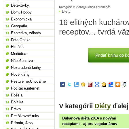
Detektívky
Kategória v ktorej je kniha zaradená:
Diéty
Dom, Hobby
Ekonomická
16 elitných kuchár
Geografia
receptov... tvrdá vä
Ezoterika, záhady
Foto,Optika
História
Medicína
Pridať knihu do k
Náboženstvo
Nezaradené knihy
Nové knihy
Pestujeme,Chováme
Počítače,internet
Poézia
Politika
V kategórii
Diéty
ďalej
Právo
Pre šikovné ruky
Dukanova diéta 2014 s novými
Príroda, Javy
receptami - aj pre vegetariánov