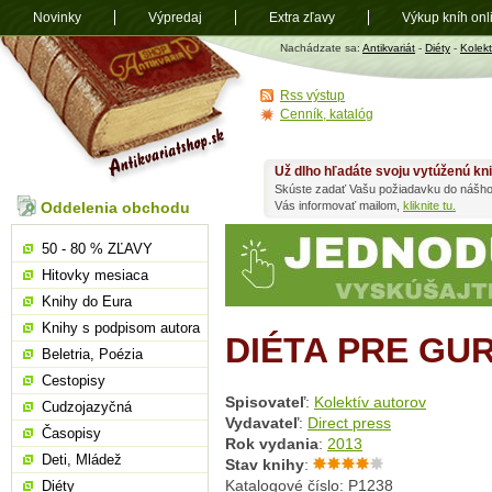
Novinky
Výpredaj
Extra zľavy
Výkup kníh onl
Antikvariát
Nachádzate sa:
Antikvariát
-
Diéty
-
Kolekt
shop.sk
Rss výstup
Cenník, katalóg
Už dlho hľadáte svoju vytúženú kn
Skúste zadať Vašu požiadavku do nášho
Oddelenia obchodu
Vás informovať mailom,
kliknite tu.
50 - 80 % ZĽAVY
Hitovky mesiaca
Knihy do Eura
Knihy s podpisom autora
DIÉTA PRE GU
Beletria, Poézia
Cestopisy
Spisovateľ
:
Kolektív autorov
Cudzojazyčná
Vydavateľ
:
Direct press
Časopisy
Rok vydania
:
2013
Deti, Mládež
Stav knihy
:
Katalogové číslo: P1238
Diéty