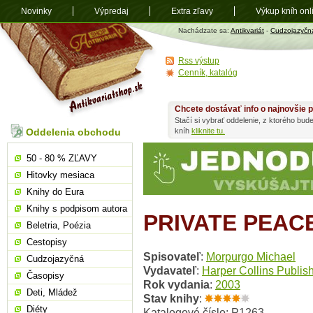
Novinky
Výpredaj
Extra zľavy
Výkup kníh onl
Antikvariát
Nachádzate sa:
Antikvariát
-
Cudzojazyčn
shop.sk
Rss výstup
Cenník, katalóg
Chcete dostávať info o najnovšie p
Stačí si vybrať oddelenie, z ktorého bud
Oddelenia obchodu
kníh
kliknite tu.
50 - 80 % ZĽAVY
Hitovky mesiaca
Knihy do Eura
Knihy s podpisom autora
PRIVATE PEAC
Beletria, Poézia
Cestopisy
Spisovateľ
:
Morpurgo Michael
Cudzojazyčná
Vydavateľ
:
Harper Collins Publis
Časopisy
Rok vydania
:
2003
Deti, Mládež
Stav knihy
:
Diéty
Katalogové číslo: P1263