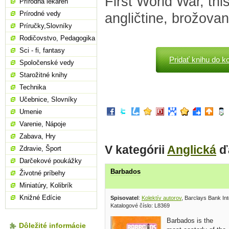
First World War, thi
Prírodná lekáreň
Prírodné vedy
angličtine, brožovan
Príručky,Slovníky
Rodičovstvo, Pedagogika
Sci - fi, fantasy
Pridať knihu do k
Spoločenské vedy
Starožitné knihy
Technika
Učebnice, Slovníky
Umenie
Varenie, Nápoje
Zabava, Hry
V kategórii
Anglická
ďa
Zdravie, Šport
Darčekové poukážky
Barbados
Životné príbehy
Miniatúry, Kolibrík
Knižné Edície
Spisovatel
:
Kolektív autorov
, Barclays Bank Int
Katalogové číslo: L8369
Barbados is the
Dôležité informácie