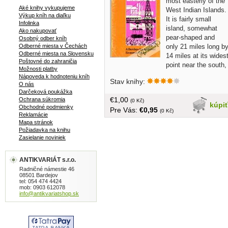
most easterly of the
Aké knihy vykupujeme
West Indian Islands.
Výkup kníh na diaľku
It is fairly small
Infolinka
island, somewhat
Ako nakupovať
pear-shaped and
Osobný odber kníh
only 21 miles long b
Odberné miesta v Čechách
Odberné miesta na Slovensku
14 miles at its wides
Poštovné do zahraničia
point near the south,
Možnosti platby
with a total land area of 166 square
Nápoveda k hodnoteniu kníh
Stav knihy:
miles... v angličtine, brožovaná, 53
O nás
strán
Darčeková poukážka
€1,00
Ochrana súkromia
(0 Kč)
kúpi
Obchodné podmienky
Pre Vás:
€0,95
(0 Kč)
Reklamácie
Mapa stránok
Požiadavka na knihu
Zasielanie noviniek
ANTIKVARIÁT s.r.o.
Radničné námestie 46
08501 Bardejov
tel: 054 474 4424
mob: 0903 612078
info@antikvariatshop.sk