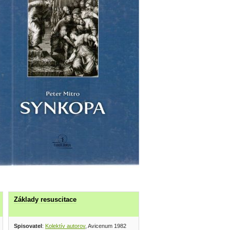
Základy resuscitace
mpany 1963
Spisovatel
:
Kolektív autorov
, Avicenum 1982