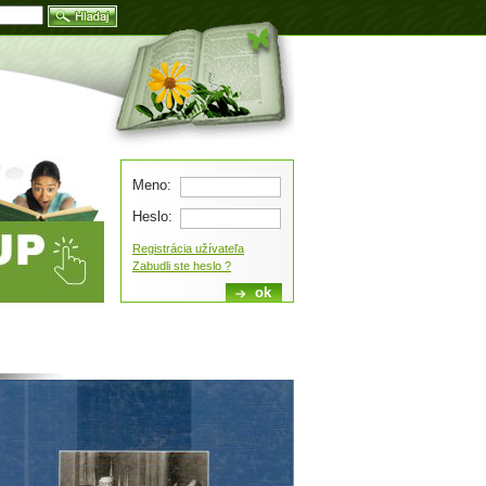
Blog
Meno:
Heslo:
Registrácia užívateľa
Zabudli ste heslo ?