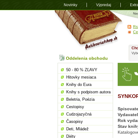
Novinky
Výpredaj
Extr
Antikvariá
Na
shop.sk
Rs
Ce
Chc
Vybe
Oddelenia obchodu
50 - 80 % ZĽAVY
Hitovky mesiaca
Knihy do Eura
Knihy s podpisom autora
SYNKO
Beletria, Poézia
Cestopisy
Spisovate
Cudzojazyčná
Vydavate
Rok vyda
Časopisy
Stav knih
Deti, Mládež
Katalogov
Diéty