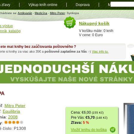
a zľavy
Výkup kníh online
Doprava
Mapa
t
chádzate sa:
Antikvariát
-
Medicína
-
Mitro Peter
: Synkopa
Nákupný košík
s výstup
V košíku máte: 0 knih
nník, katalóg
V cene: 0 Euro
ete mat knihy bez zaúčtovania poštovného ?
rte si knihy za viac ako 35€ a
poštovné zaplatíme za Vás
:-)
Viac info tu.
PA
ľ
:
Mitro Peter
ľ
:
Equilibria
Cena: €6,00
(155 Kč)
nia
:
2008
Pre Vás:
€5,70
(148 Kč)
y
:
Zľava:
5 %
é číslo: P1308
Vložiť knihu do košika