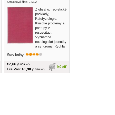
Katalogové číslo: J2302
Z obsahu: Teoretické
podklady,
Patofyziologie,
Klinické problémy a
postupy v
resuscitaci,
Významné
nozologické jednotky
a syndromy, Rychlá
zdravotnická pomoc... v češtine, bez
Stav knihy:
obalu, tvrdá väzba, väčší formát, 472
strán, 102 zobrazení, náklad: 7000 ks
€2,00
(6 869 Kč)
kúpiť
Pre Vás:
€1,90
(6 526 Kč)