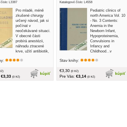
 číslo: L3387
Katalogové číslo: L4558
Pro mladé, méně
Pediatric clinics of
zkušené chirurgy
north America Vol. 10
určený návod, jak si
- No. 3 Contents:
počínat v
Anemia in the
neočekávané situaci.
Newborn Infant,
V obecné části
Hypoproteinemia,
probírá anestézii,
Convulsions in
náhradu ztracené
Infancy and
krve, užití antibiotik,
Childhood...v
í popálených v akutní fázi
angličtine, tvrdá väzba, bez obalu, cca
hy:
Stav knihy:
vyhledávání hlavních cévních
245 strán
šetření ran. Speciální část
€3,30
 zákroky na jednotlivých
Kč)
(0 Kč)
kúpiť
kúpiť
:
€3,33
Pre Vás:
€3,14
.. v češtine, bez obalu, tvrdá
(0 Kč)
(0 Kč)
čší formát, 372 strán