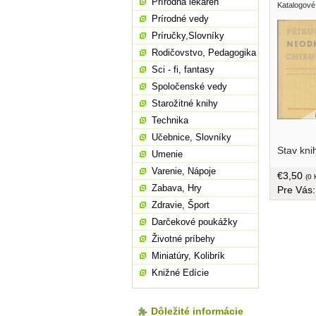
Prírodná lekáreň
Katalogové
Prírodné vedy
Príručky,Slovníky
Rodičovstvo, Pedagogika
Sci - fi, fantasy
Spoločenské vedy
Starožitné knihy
Technika
Učebnice, Slovníky
ošetřován
Stav kni
nemoci, 
Umenie
kmenů a o
Varenie, Nápoje
€3,50
osvětluje
(0 
Zabava, Hry
Pre Vás
orgánech.
väzba, vä
Zdravie, Šport
Darčekové poukážky
Životné príbehy
Miniatúry, Kolibrík
Knižné Edície
Dôležité informácie