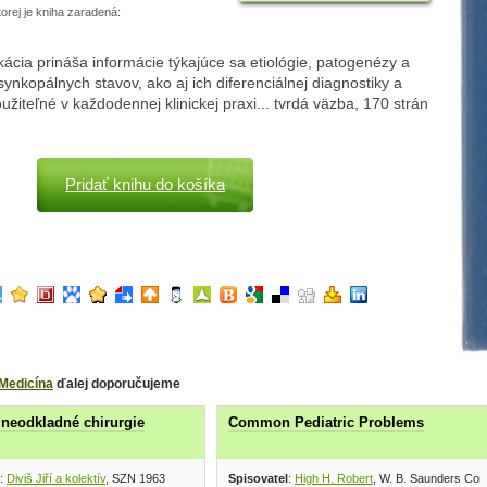
torej je kniha zaradená:
kácia prináša informácie týkajúce sa etiológie, patogenézy a
ynkopálnych stavov, ako aj ich diferenciálnej diagnostiky a
oužiteľné v každodennej klinickej praxi... tvrdá väzba, 170 strán
Pridať knihu do košíka
Medicína
ďalej doporučujeme
 neodkladné chirurgie
Common Pediatric Problems
:
Diviš Jiří a kolektív
, SZN 1963
Spisovatel
:
High H. Robert
, W. B. Saunders Co