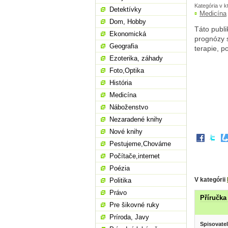
Kategória v k
Detektívky
Medicína
Dom, Hobby
Táto publi
Ekonomická
prognózy s
Geografia
terapie, p
Ezoterika, záhady
Foto,Optika
História
Medicína
Náboženstvo
Nezaradené knihy
Nové knihy
Pestujeme,Chováme
Počítače,internet
Poézia
V kategórii
Politika
Právo
Příručka
Pre šikovné ruky
Príroda, Javy
Spisovatel