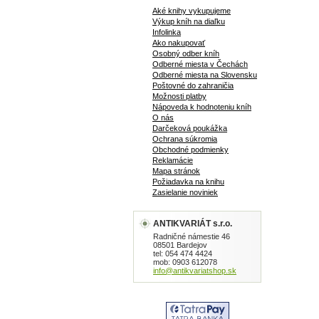
Aké knihy vykupujeme
Výkup kníh na diaľku
Infolinka
Ako nakupovať
Osobný odber kníh
Odberné miesta v Čechách
Odberné miesta na Slovensku
Poštovné do zahraničia
Možnosti platby
Nápoveda k hodnoteniu kníh
O nás
Darčeková poukážka
Ochrana súkromia
Obchodné podmienky
Reklamácie
Mapa stránok
Požiadavka na knihu
Zasielanie noviniek
ANTIKVARIÁT s.r.o.
Radničné námestie 46
08501 Bardejov
tel: 054 474 4424
mob: 0903 612078
info@antikvariatshop.sk