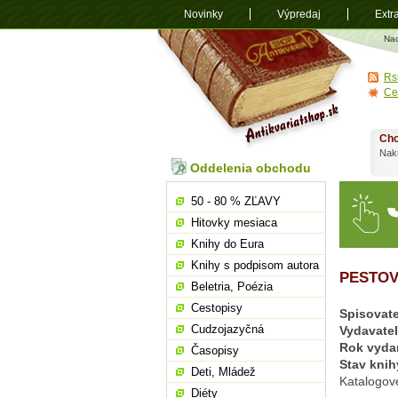
Novinky
Výpredaj
Extr
Antikvariá
Na
shop.sk
Rs
Ce
Chc
Nakú
Oddelenia obchodu
50 - 80 % ZĽAVY
Hitovky mesiaca
Knihy do Eura
Knihy s podpisom autora
PESTOV
Beletria, Poézia
Cestopisy
Spisovate
Cudzojazyčná
Vydavate
Rok vyda
Časopisy
Stav knih
Deti, Mládež
Katalogov
Diéty