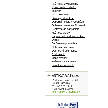
Aké knihy vykupujeme
Výkup kníh na diaľku
Infolinka
Ako nakupovať
Osobný odber kníh
Odberné miesta v Čechách
Odberné miesta na Slovensku
Poštovné do zahraničia
Možnosti platby
Nápoveda k hodnoteniu kníh
O nás
Darčeková poukážka
Ochrana súkromia
Obchodné podmienky
Reklamácie
Mapa stránok
Požiadavka na knihu
Zasielanie noviniek
ANTIKVARIÁT s.r.o.
Radničné námestie 46
08501 Bardejov
tel: 054 474 4424
mob: 0903 612078
info@antikvariatshop.sk