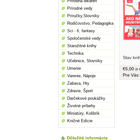
Prírodná lekáreň
Prírodné vedy
Príručky,Slovníky
Rodičovstvo, Pedagogika
Sci - fi, fantasy
Spoločenské vedy
Starožitné knihy
Technika
Stav kni
Učebnice, Slovníky
Umenie
€5,00
(0 
Pre Vás
Varenie, Nápoje
Zabava, Hry
Zdravie, Šport
Darčekové poukážky
Životné príbehy
Miniatúry, Kolibrík
Knižné Edície
Dôležité informácie