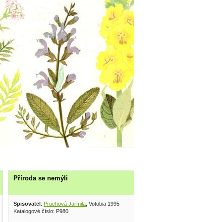
Příroda se nemýli
Spisovatel
:
Pruchová Jarmila
, Votobia 1995
Katalogové číslo: P980