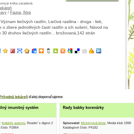
torej je kniha zaradená:
lekáreň
Javy
/
Fauna, flóra
Význam liečivých rastlín, Liečivá rastlina - droga - liek,
o zbere jednotlivých častí rastlín a ich sušení, Návod na
 30 druhov liečivých rastlín... brožovaná,142 strán
Prírodná lekáreň
ďalej doporučujeme
ilný imunitný systém
Rady babky korenárky
:
Kolektív autorov
, Reader´s digest 2018
Spisovatel
:
McIntyrová Anne
, Media klub 1998
 číslo: P2864
Katalogové číslo: P4182