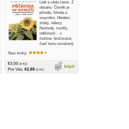
Lidé a věda často. Z
obsahu: Člověk je
příroda, Shoda a
souznění, Hledání,
ztráty, nálezy,
Neshody, rozdíly,
odlišnosti... v
češtine, brožovaná,
časť textu označený
ceruzou, 190 strán
Stav knihy:
€3,00
(0 Kč)
kúpiť
Pre Vás:
€2,85
(0 Kč)