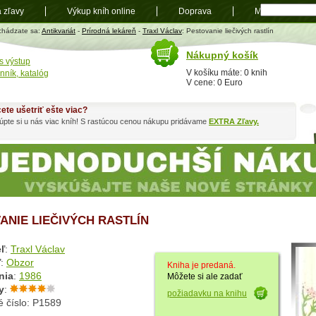
a zľavy
Výkup kníh online
Doprava
Mapa
t
chádzate sa:
Antikvariát
-
Prírodná lekáreň
-
Traxl Václav
: Pestovanie liečivých rastlín
Nákupný košík
s výstup
V košíku máte: 0 knih
nník, katalóg
V cene: 0 Euro
ete ušetriť ešte viac?
pte si u nás viac kníh! S rastúcou cenou nákupu pridávame
EXTRA Zľavy.
ANIE LIEČIVÝCH RASTLÍN
ľ
:
Traxl Václav
ľ
:
Obzor
Kniha je predaná.
nia
:
1986
Môžete si ale zadať
y
:
požiadavku na knihu
é číslo: P1589