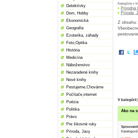
Kategória v k
Detektívky
Prírodná 
Príroda, 
Dom, Hobby
Ekonomická
Z obsahu: 
Geografia
Všeobecne 
pestovanie
Ezoterika, záhady
Foto,Optika
História
Medicína
Náboženstvo
Nezaradené knihy
Nové knihy
Pestujeme,Chováme
Počítače,internet
V kategórii
Poézia
Politika
Ako na s
Právo
Pre šikovné ruky
Spisovatel
Príroda, Javy
Katalogové