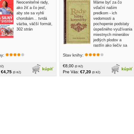
Neoceniteľné rady,
Máme byť za čo
ako žiť a čo jesť,
vďační našim
aby ste sa vyhli
predkom - ich
chorobám... tvrdá
vedomosti a
väzba, väčší formát,
pochopenie podstaty
302 strán
úspešného využívania
miestnych minerálov
jedlých plodov a
rastlín ako liečiv sa
uchovalo po celé generácie a takto nám
hy:
Stav knihy:
odovzdali bohaté dedičstvo ľudového
liečiteľstva... tvrdá väzba, na stranách
€8,00
Kč)
zdola fľak, 205 strán, zľava 10%
(0 Kč)
kúpiť
kúpiť
:
€4,75
Pre Vás:
€7,20
(0 Kč)
(0 Kč)