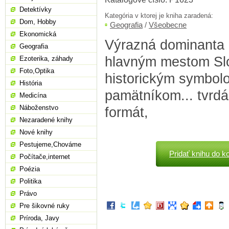
Detektívky
Kategória v ktorej je kniha zaradená:
Dom, Hobby
Geografia
/
Všeobecne
Ekonomická
Výrazná dominanta 
Geografia
hlavným mestom Sl
Ezoterika, záhady
Foto,Optika
historickým symbol
História
pamätníkom... tvrdá
Medicína
Náboženstvo
formát,
Nezaradené knihy
Nové knihy
Pestujeme,Chováme
Pridať knihu do k
Počítače,internet
Poézia
Politika
Právo
Pre šikovné ruky
Príroda, Javy