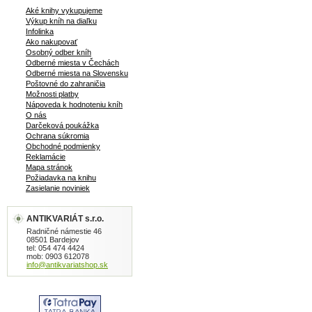
Aké knihy vykupujeme
Výkup kníh na diaľku
Infolinka
Ako nakupovať
Osobný odber kníh
Odberné miesta v Čechách
Odberné miesta na Slovensku
Poštovné do zahraničia
Možnosti platby
Nápoveda k hodnoteniu kníh
O nás
Darčeková poukážka
Ochrana súkromia
Obchodné podmienky
Reklamácie
Mapa stránok
Požiadavka na knihu
Zasielanie noviniek
ANTIKVARIÁT s.r.o.
Radničné námestie 46
08501 Bardejov
tel: 054 474 4424
mob: 0903 612078
info@antikvariatshop.sk