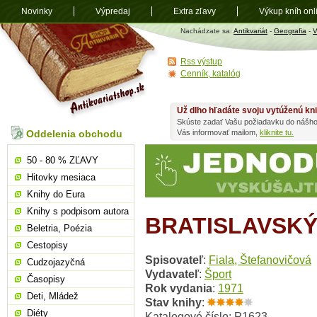
Novinky
Výpredaj
Extra zľavy
Výkup kníh onl
Antikvariát
Nachádzate sa:
Antikvariát
-
Geografia
-
V
shop.sk
Rss výstup
Cenník, katalóg
Už dlho hľadáte svoju vytúženú kn
Skúste zadať Vašu požiadavku do nášho
Oddelenia obchodu
Vás informovať mailom,
kliknite tu.
50 - 80 % ZĽAVY
Hitovky mesiaca
Knihy do Eura
Knihy s podpisom autora
BRATISLAVSK
Beletria, Poézia
Cestopisy
Spisovateľ
:
Fiala, Štefanovičová
Cudzojazyčná
Vydavateľ
:
Šport
Časopisy
Rok vydania
:
1971
Deti, Mládež
Stav knihy
:
Diéty
Katalogové číslo: P1623