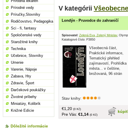
Prírodná lekáreň
V kategórii
Všeobecn
Prírodné vedy
Príručky,Slovníky
Londýn - Pruvodce do zahraničí
Rodičovstvo, Pedagogika
Sci - fi, fantasy
Spoločenské vedy
Spisovatel
:
Zelená Eva, Zelený Mnislav
, Olymp
Katalogové číslo: P3850
Starožitné knihy
Všeobecná část,
Technika
Praktické informace,
Učebnice, Slovníky
Tematický přehled
Umenie
zajímavostí, Prohlídka
města... v češtine,
Varenie, Nápoje
brožovaná, 96 strán
Zabava, Hry
Zdravie, Šport
Darčekové poukážky
Životné príbehy
Stav knihy:
Miniatúry, Kolibrík
€1,20
(0 Kč)
Knižné Edície
kúpi
Pre Vás:
€1,14
(0 Kč)
Dôležité informácie