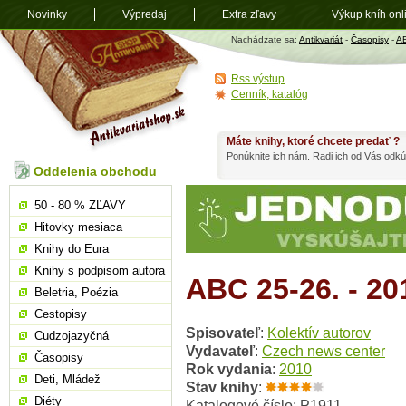
Novinky
Výpredaj
Extra zľavy
Výkup kníh onl
Antikvariát
Nachádzate sa:
Antikvariát
-
Časopisy
-
A
shop.sk
Rss výstup
Cenník, katalóg
Máte knihy, ktoré chcete predať ?
Ponúknite ich nám. Radi ich od Vás odkú
Oddelenia obchodu
50 - 80 % ZĽAVY
Hitovky mesiaca
Knihy do Eura
Knihy s podpisom autora
ABC 25-26. - 20
Beletria, Poézia
Cestopisy
Spisovateľ
:
Kolektív autorov
Cudzojazyčná
Vydavateľ
:
Czech news center
Časopisy
Rok vydania
:
2010
Deti, Mládež
Stav knihy
:
Diéty
Katalogové číslo: P1911