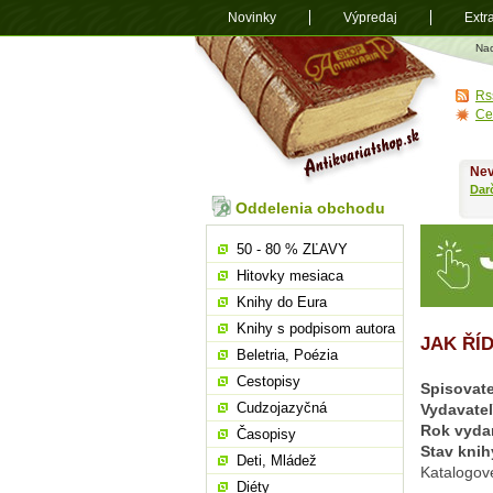
Novinky
Výpredaj
Extr
Antikvariá
Na
shop.sk
Rs
Ce
Nev
Dar
Oddelenia obchodu
50 - 80 % ZĽAVY
Hitovky mesiaca
Knihy do Eura
Knihy s podpisom autora
JAK ŘÍ
Beletria, Poézia
Cestopisy
Spisovate
Cudzojazyčná
Vydavate
Rok vyda
Časopisy
Stav knih
Deti, Mládež
Katalogov
Diéty