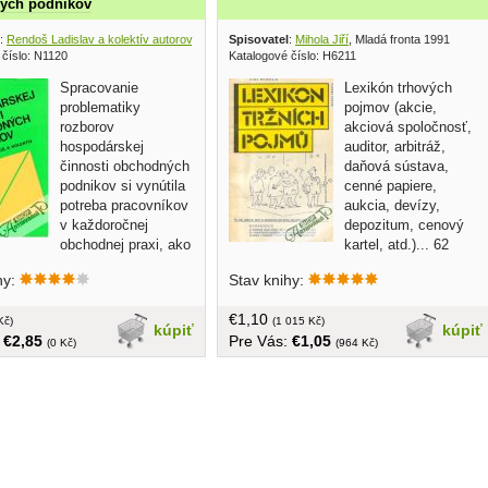
ých podnikov
:
Rendoš Ladislav a kolektív autorov
, Slovenské pedagogické nakladateľstvo 1976
Spisovatel
:
Mihola Jiří
, Mladá fronta 1991
 číslo: N1120
Katalogové číslo: H6211
Spracovanie
Lexikón trhových
problematiky
pojmov (akcie,
rozborov
akciová spoločnosť,
hospodárskej
auditor, arbitráž,
činnosti obchodných
daňová sústava,
podnikov si vynútila
cenné papiere,
potreba pracovníkov
aukcia, devízy,
v každoročnej
depozitum, cenový
obchodnej praxi, ako
kartel, atd.)... 62
davky tých poslucháčov
strán, v češtine, brožovaná
hy:
Stav knihy:
koly ekonomickej, ktorí v
jho štúdia absolvujú kurz
€1,10
hospodárskej činnosti
Kč)
(1 015 Kč)
kúpiť
kúpiť
:
€2,85
Pre Vás:
€1,05
h podnikov, prípadne ktorí si
(0 Kč)
(964 Kč)
e vedomosti prehĺbiť a použiť
ej práci... tvrdá väzba, s
äčší formát, 263 strán