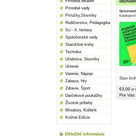
Prírodná lekáreň
obchodn
Prírodné vedy
Spisovatel
Príručky,Slovníky
Katalogové
Rodičovstvo, Pedagogika
Sci - fi, fantasy
Spoločenské vedy
Starožitné knihy
Technika
Učebnice, Slovníky
Umenie
aj požia
Varenie, Nápoje
Stav kni
Vysokej š
Zabava, Hry
rámci svo
Zdravie, Šport
€3,00
rozborov 
(0 
Pre Vás
obchodnýc
Darčekové poukážky
chcú svoj
Životné príbehy
ich v ďalš
Miniatúry, Kolibrík
obalom, v
Knižné Edície
Dôležité informácie