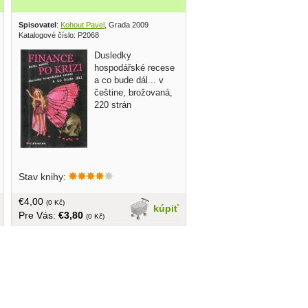
Spisovatel
:
Kohout Pavel
, Grada 2009
Katalogové číslo: P2068
Dusledky
hospodářské recese
a co bude dál... v
češtine, brožovaná,
220 strán
Stav knihy:
€4,00
(0 Kč)
kúpiť
Pre Vás:
€3,80
(0 Kč)