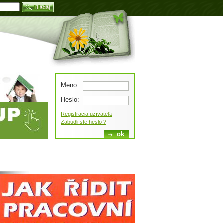
Blog
Meno:
Heslo:
Registrácia užívateľa
Zabudli ste heslo ?