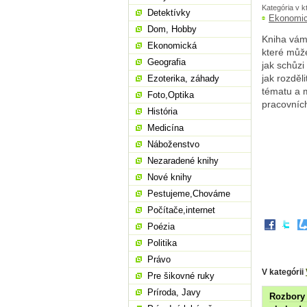
Kategória v k
Detektívky
Ekonomi
Dom, Hobby
Kniha vám
Ekonomická
které může
Geografia
jak schůzi 
jak rozděl
Ezoterika, záhady
tématu a 
Foto,Optika
pracovních
História
Medicína
Náboženstvo
Nezaradené knihy
Nové knihy
Pestujeme,Chováme
Počítače,internet
Poézia
Politika
Právo
V kategórii
Pre šikovné ruky
Príroda, Javy
Rozbory 