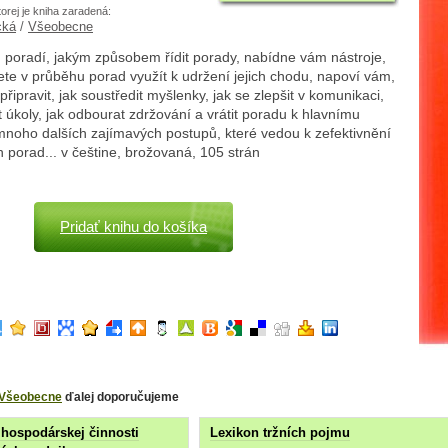
torej je kniha zaradená:
cká
/
Všeobecne
 poradí, jakým způsobem řídit porady, nabídne vám nástroje,
te v průběhu porad využít k udržení jejich chodu, napoví vám,
připravit, jak soustředit myšlenky, jak se zlepšit v komunikaci,
it úkoly, jak odbourat zdržování a vrátit poradu k hlavnímu
mnoho dalších zajímavých postupů, které vedou k zefektivnění
 porad... v češtine, brožovaná, 105 strán
Pridať knihu do košíka
Všeobecne
ďalej doporučujeme
hospodárskej činnosti
Lexikon tržních pojmu