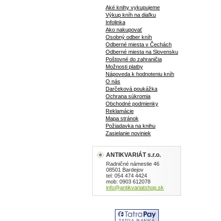
Aké knihy vykupujeme
Výkup kníh na diaľku
Infolinka
Ako nakupovať
Osobný odber kníh
Odberné miesta v Čechách
Odberné miesta na Slovensku
Poštovné do zahraničia
Možnosti platby
Nápoveda k hodnoteniu kníh
O nás
Darčeková poukážka
Ochrana súkromia
Obchodné podmienky
Reklamácie
Mapa stránok
Požiadavka na knihu
Zasielanie noviniek
ANTIKVARIÁT s.r.o.
Radničné námestie 46
08501 Bardejov
tel: 054 474 4424
mob: 0903 612078
info@antikvariatshop.sk