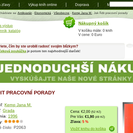
a zľavy
Výkup kníh online
Doprava
Mapa
t
chádzate sa:
Antikvariát
-
Ekonomická
-
Všeobecne
-
Kemp Jana M.
: Jak řídit pracovní porady
Nákupný košík
s výstup
V košíku máte: 0 knih
nník, katalóg
V cene: 0 Euro
iete, čím by ste urobili radosť svojim blízkym?
čeková poukážka
je potom ten najvhodnejší darček!
DIT PRACOVNÍ PORADY
ľ
:
Kemp Jana M.
ľ
:
Grada
Cena: €2,00
(52 Kč)
nia
:
1996
Pre Vás:
€1,90
(49 Kč)
y
:
Zľava:
5 %
é číslo: P2063
Vložiť knihu do košika