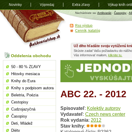
Novinky
Výpredaj
Extra zľavy
Výkup kníh onl
Antikvariát
Nachádzate sa:
Antikvariát
-
Časopisy
-
A
shop.sk
Rss výstup
Cenník, katalóg
Už dlho hľadáte svoju vytúženú kn
Skúste zadať Vašu požiadavku do nášho
Oddelenia obchodu
Vás informovať mailom,
kliknite tu.
50 - 80 % ZĽAVY
Hitovky mesiaca
Knihy do Eura
Knihy s podpisom autora
ABC 22. - 2012
Beletria, Poézia
Cestopisy
Spisovateľ
:
Kolektív autorov
Cudzojazyčná
Vydavateľ
:
Czech news center
Časopisy
Rok vydania
:
2012
Deti, Mládež
Stav knihy
:
Diéty
Katalogové číslo: P2362