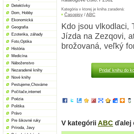
Detektívky
Kategória v ktorej je kniha zaradená:
Dom, Hobby
Časopisy
/
ABC
Ekonomická
Kdo jsou vlkodlaci,
Geografia
Jízda na Zezqovi, at
Ezoterika, záhady
Foto,Optika
brožovaná, veľký fo
História
Medicína
Náboženstvo
Pridať knihu do k
Nezaradené knihy
Nové knihy
Pestujeme,Chováme
Počítače,internet
Poézia
Politika
Právo
Pre šikovné ruky
V kategórii
ABC
ďalej
Príroda, Javy