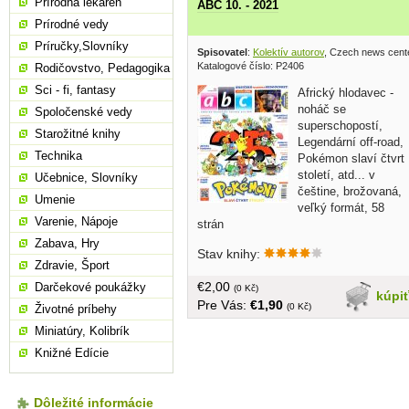
Prírodná lekáreň
ABC 10. - 2021
Prírodné vedy
Príručky,Slovníky
Spisovatel
:
Kolektív autorov
, Czech news cent
Katalogové číslo: P2406
Rodičovstvo, Pedagogika
Sci - fi, fantasy
Africký hlodavec -
noháč se
Spoločenské vedy
superschopostí,
Starožitné knihy
Legendární off-road,
Technika
Pokémon slaví čtvrt
století, atd... v
Učebnice, Slovníky
češtine, brožovaná,
Umenie
veľký formát, 58
Varenie, Nápoje
strán
Zabava, Hry
Stav knihy:
Zdravie, Šport
€2,00
Darčekové poukážky
(0 Kč)
kúpi
Pre Vás:
€1,90
(0 Kč)
Životné príbehy
Miniatúry, Kolibrík
Knižné Edície
Dôležité informácie