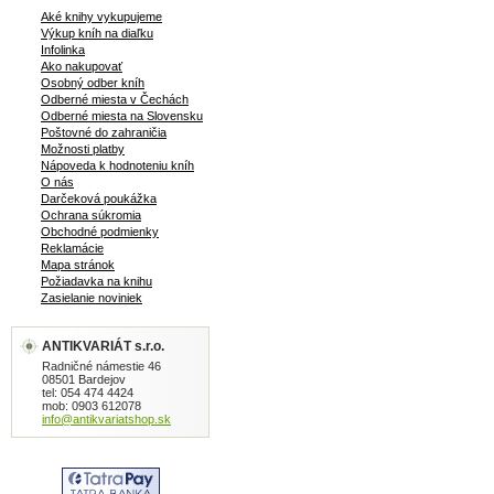
Aké knihy vykupujeme
Výkup kníh na diaľku
Infolinka
Ako nakupovať
Osobný odber kníh
Odberné miesta v Čechách
Odberné miesta na Slovensku
Poštovné do zahraničia
Možnosti platby
Nápoveda k hodnoteniu kníh
O nás
Darčeková poukážka
Ochrana súkromia
Obchodné podmienky
Reklamácie
Mapa stránok
Požiadavka na knihu
Zasielanie noviniek
ANTIKVARIÁT s.r.o.
Radničné námestie 46
08501 Bardejov
tel: 054 474 4424
mob: 0903 612078
info@antikvariatshop.sk