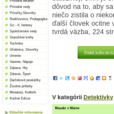
Prírodná lekáreň
dôvod na to, aby sa 
Prírodné vedy
Príručky,Slovníky
niečo zistila o niek
Rodičovstvo, Pedagogika
ďalší človek ocitne 
Sci - fi, fantasy
tvrdá väzba, 224 st
Spoločenské vedy
Starožitné knihy
Technika
Učebnice, Slovníky
Pridať knihu do k
Umenie
Varenie, Nápoje
Zabava, Hry
Zdravie, Šport
Darčekové poukážky
Životné príbehy
Miniatúry, Kolibrík
V kategórii
Detektívky
Knižné Edície
Masakr v Maine
Dôležité informácie