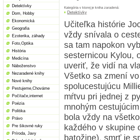
Detektívky
Kategória v ktorej je kniha zaradená:
Detektívky
Dom, Hobby
Ekonomická
Učiteľka histórie J
Geografia
vždy snívala o cest
Ezoterika, záhady
sa tam napokon vyb
Foto,Optika
História
sesternicou Kylou, 
Medicína
uveriť, že vidí na v
Náboženstvo
Nezaradené knihy
Všetko sa zmení vo 
Nové knihy
spolucestujúcu Mil
Pestujeme,Chováme
mŕtvu pri jednej z p
Počítače,internet
Poézia
mnohým cestujúcim u
Politika
bola vždy na všetk
Právo
každého v skupine o
Pre šikovné ruky
Príroda, Javy
batožine), smrť je s