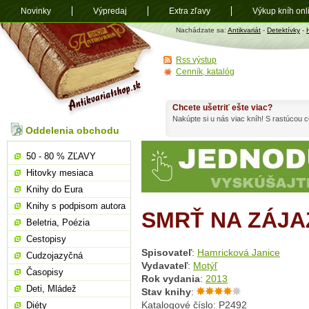
Novinky
Výpredaj
Extra zľavy
Výkup kníh onl
Antikvariát
Nachádzate sa:
Antikvariát
-
Detektívky
-
shop.sk
Rss výstup
Cenník, katalóg
Chcete ušetriť ešte viac?
Nakúpte si u nás viac kníh! S rastúcou
Oddelenia obchodu
50 - 80 % ZĽAVY
Hitovky mesiaca
Knihy do Eura
Knihy s podpisom autora
SMRŤ NA ZÁJA
Beletria, Poézia
Cestopisy
Spisovateľ
:
Hamricková Janice
Cudzojazyčná
Vydavateľ
:
Motýľ
Časopisy
Rok vydania
:
2013
Deti, Mládež
Stav knihy
:
Katalogové číslo: P2492
Diéty