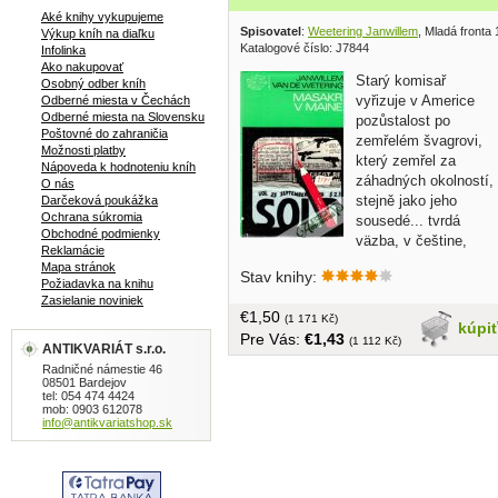
Aké knihy vykupujeme
Spisovatel
:
Weetering Janwillem
, Mladá fronta
Výkup kníh na diaľku
Katalogové číslo: J7844
Infolinka
Ako nakupovať
Starý komisař
Osobný odber kníh
vyřizuje v Americe
Odberné miesta v Čechách
Odberné miesta na Slovensku
pozůstalost po
Poštovné do zahraničia
zemřelém švagrovi,
Možnosti platby
který zemřel za
Nápoveda k hodnoteniu kníh
záhadných okolností,
O nás
stejně jako jeho
Darčeková poukážka
Ochrana súkromia
sousedé... tvrdá
Obchodné podmienky
väzba, v češtine,
Reklamácie
obal, 180 strán
Mapa stránok
Stav knihy:
Požiadavka na knihu
Zasielanie noviniek
€1,50
(1 171 Kč)
kúpi
Pre Vás:
€1,43
(1 112 Kč)
ANTIKVARIÁT s.r.o.
Radničné námestie 46
08501 Bardejov
tel: 054 474 4424
mob: 0903 612078
info@antikvariatshop.sk