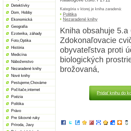
Detektívky
Kategória v ktorej je kniha zaradená:
Dom, Hobby
Politika
Nezaradené knihy
Ekonomická
Geografia
Kniha obsahuje 5.a 
Ezoterika, záhady
Zdokonaľovacie cvi
Foto,Optika
História
obyvateľstva proti 
Medicína
biologických prostri
Náboženstvo
brožovaná,
Nezaradené knihy
Nové knihy
Pestujeme,Chováme
Počítače,internet
Pridať knihu do k
Poézia
Politika
Právo
Pre šikovné ruky
Príroda, Javy