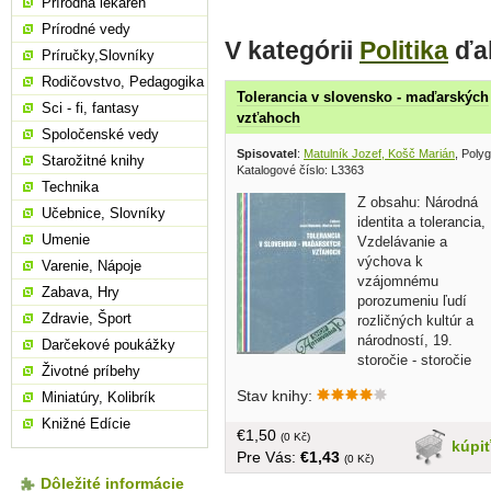
Prírodná lekáreň
Prírodné vedy
V kategórii
Politika
ďal
Príručky,Slovníky
Rodičovstvo, Pedagogika
Tolerancia v slovensko - maďarských
Sci - fi, fantasy
vzťahoch
Spoločenské vedy
Spisovatel
:
Matulník Jozef, Košč Marián
, Poly
Starožitné knihy
Katalogové číslo: L3363
Technika
Z obsahu: Národná
Učebnice, Slovníky
identita a tolerancia,
Umenie
Vzdelávanie a
výchova k
Varenie, Nápoje
vzájomnému
Zabava, Hry
porozumeniu ľudí
Zdravie, Šport
rozličných kultúr a
národností, 19.
Darčekové poukážky
storočie - storočie
Životné príbehy
nádejí a sklamaní vo vzťahoch medzi
Stav knihy:
Miniatúry, Kolibrík
národmi Uhorska, Súčasná maďarská
spoločnosť,Maďarská menšina na
Knižné Edície
€1,50
Slovensku... brožovaná, väčší formát,
(0 Kč)
kúpi
Pre Vás:
€1,43
84 strán
(0 Kč)
Dôležité informácie