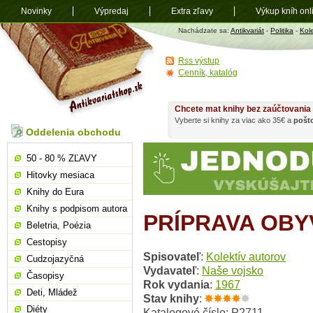
Novinky
Výpredaj
Extra zľavy
Výkup kníh onl
Antikvariát
Nachádzate sa:
Antikvariát
-
Politika
-
Kole
shop.sk
Rss výstup
Cenník, katalóg
Chcete mat knihy bez zaúčtovania
Vyberte si knihy za viac ako 35€ a
pošt
Oddelenia obchodu
50 - 80 % ZĽAVY
Hitovky mesiaca
Knihy do Eura
Knihy s podpisom autora
PRÍPRAVA OBY
Beletria, Poézia
Cestopisy
Spisovateľ
:
Kolektív autorov
Cudzojazyčná
Vydavateľ
:
Naše vojsko
Časopisy
Rok vydania
:
1967
Deti, Mládež
Stav knihy
:
Diéty
Katalogové číslo: P2711