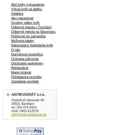
Aké knihy vykupujeme
Výkup kníh na diaľku
Infolinka
Ako nakupovať
Osobný odber kníh
Odberné miesta v Čechách
Odberné miesta na Slovensku
Poštovné do zahraničia
Možnosti platby
Nápoveda k hodnoteniu kníh
O nás
Darčeková poukážka
Ochrana súkromia
Obchodné podmienky
Reklamácie
Mapa stránok
Požiadavka na knihu
Zasielanie noviniek
ANTIKVARIÁT s.r.o.
Radničné námestie 46
08501 Bardejov
tel: 054 474 4424
mob: 0903 612078
info@antikvariatshop.sk