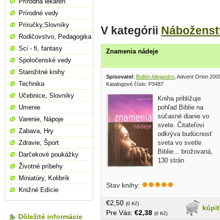
Prírodná lekáreň
Prírodné vedy
Príručky,Slovníky
V kategórii
Náboženst
Rodičovstvo, Pedagogika
Sci - fi, fantasy
Znamenia nádeje
Spoločenské vedy
Starožitné knihy
Spisovatel
:
Bullón Allejandro
, Advent Orion 200
Technika
Katalogové číslo: P3487
Učebnice, Slovníky
Kniha približuje
pohľad Biblie na
Umenie
súčasné dianie vo
Varenie, Nápoje
svete. Čitateľovi
Zabava, Hry
odkrýva budúcnosť
sveta vo svetle
Zdravie, Šport
Biblie... brožovaná,
Darčekové poukážky
130 strán
Životné príbehy
Miniatúry, Kolibrík
Stav knihy:
Knižné Edície
€2,50
(0 Kč)
kúpi
Pre Vás:
€2,38
(0 Kč)
Dôležité informácie