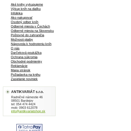
Aké knihy vykupujeme
Výkup kníh na diaľku
Infolinka
Ako nakupovať
Osobný odber kníh
Odberné miesta v Čechách
Odberné miesta na Slovensku
Poštovné do zahraničia
Možnosti platby
Nápoveda k hodnoteniu kníh
O nás
Darčeková poukážka
Ochrana súkromia
Obchodné podmienky
Reklamácie
Mapa stránok
Požiadavka na knihu
Zasielanie noviniek
ANTIKVARIÁT s.r.o.
Radničné námestie 46
08501 Bardejov
tel: 054 474 4424
mob: 0903 612078
info@antikvariatshop.sk