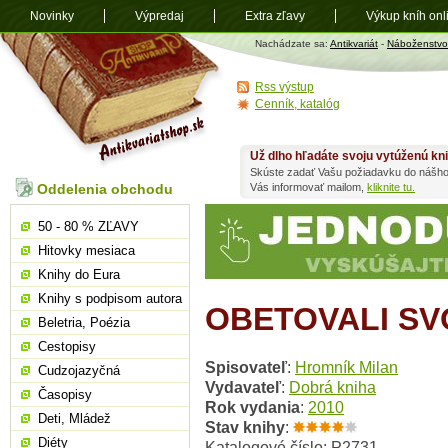
Novinky
Výpredaj
Extra zľavy
Výkup kníh onl
Antikvariát
Nachádzate sa:
Antikvariát
-
Náboženstvo
shop.sk
Rss výstup
Cenník, katalóg
Už dlho hľadáte svoju vytúženú kn
Skúste zadať Vašu požiadavku do nášho
Oddelenia obchodu
Vás informovať mailom,
kliknite tu.
50 - 80 % ZĽAVY
Hitovky mesiaca
Knihy do Eura
Knihy s podpisom autora
OBETOVALI SV
Beletria, Poézia
Cestopisy
Spisovateľ
:
Hromník Milan
Cudzojazyčná
Vydavateľ
:
Dobrá kniha
Časopisy
Rok vydania
:
2010
Deti, Mládež
Stav knihy
:
Diéty
Katalogové číslo: P2731