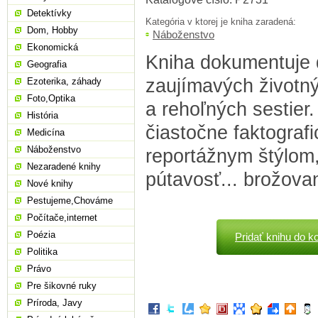
Detektívky
Kategória v ktorej je kniha zaradená:
Dom, Hobby
Náboženstvo
Ekonomická
Kniha dokumentuje
Geografia
zaujímavých životn
Ezoterika, záhady
Foto,Optika
a rehoľných sestier
História
čiastočne faktograf
Medicína
Náboženstvo
reportážnym štýlom,
Nezaradené knihy
pútavosť... brožova
Nové knihy
Pestujeme,Chováme
Počítače,internet
Poézia
Pridať knihu do k
Politika
Právo
Pre šikovné ruky
Príroda, Javy