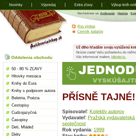
Novinky
Výpredaj
Extra zľavy
Výkup kníh onl
Antikvariát
Nachádzate sa:
Antikvariát
-
História
-
Kol
shop.sk
Rss výstup
Cenník, katalóg
Už dlho hľadáte svoju vytúženú kn
Skúste zadať Vašu požiadavku do nášho
Oddelenia obchodu
Vás informovať mailom,
kliknite tu.
50 - 80 % ZĽAVY
Hitovky mesiaca
Knihy do Eura
Knihy s podpisom autora
PŘÍSNĚ TAJNÉ!
Beletria, Poézia
Cestopisy
Spisovateľ
:
Kolektív autorov
Cudzojazyčná
Vydavateľ
:
Pražská vydavatelská
Časopisy
společnost
Deti, Mládež
Rok vydania
:
1999
Diéty
Stav knihy
: