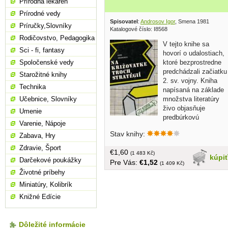
Prírodná lekáreň
Prírodné vedy
Spisovatel
:
Androsov Igor
, Smena 1981
Príručky,Slovníky
Katalogové číslo: I8568
Rodičovstvo, Pedagogika
V tejto knihe sa
Sci - fi, fantasy
hovorí o udalostiach,
ktoré bezprostredne
Spoločenské vedy
predchádzali začiatku
Starožitné knihy
2. sv. vojny. Kniha
Technika
napísaná na základe
množstva literatúry
Učebnice, Slovníky
živo objasňuje
Umenie
predbúrkovú
Varenie, Nápoje
atmosféru leta 1939 a pomáha objasniť
Stav knihy:
podstatu medzinárodnej politiky v tomto
Zabava, Hry
búrlivom období našej histórie... obal,
Zdravie, Šport
€1,60
tvrdá väzba, 175 strán
(1 483 Kč)
kúpi
Darčekové poukážky
Pre Vás:
€1,52
(1 409 Kč)
Životné príbehy
Miniatúry, Kolibrík
Knižné Edície
Dôležité informácie