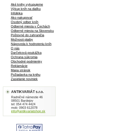
Aké knihy vykupujeme
Výkup kníh na diaľku
Infolinka
Ako nakupovať
Osobný odber kníh
Odberné miesta v Čechách
Odberné miesta na Slovensku
Poštovné do zahraničia
Možnosti platby
Nápoveda k hodnoteniu kníh
O nás
Darčeková poukážka
Ochrana súkromia
Obchodné podmienky
Reklamácie
Mapa stránok
Požiadavka na knihu
Zasielanie noviniek
ANTIKVARIÁT s.r.o.
Radničné námestie 46
08501 Bardejov
tel: 054 474 4424
mob: 0903 612078
info@antikvariatshop.sk