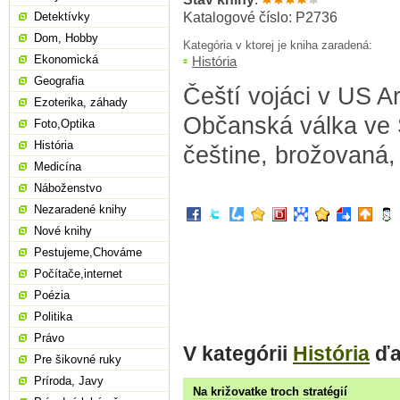
Katalogové číslo: P2736
Detektívky
Dom, Hobby
Kategória v ktorej je kniha zaradená:
Ekonomická
História
Geografia
Čeští vojáci v US A
Ezoterika, záhady
Občanská válka ve Š
Foto,Optika
História
češtine, brožovaná,
Medicína
Náboženstvo
Nezaradené knihy
Nové knihy
Pestujeme,Chováme
Počítače,internet
Poézia
Politika
Právo
V kategórii
História
ďa
Pre šikovné ruky
Príroda, Javy
Na križovatke troch stratégií