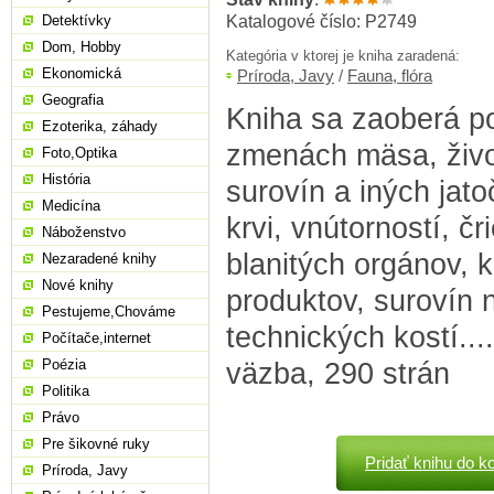
Katalogové číslo: P2749
Detektívky
Dom, Hobby
Kategória v ktorej je kniha zaradená:
Ekonomická
Príroda, Javy
/
Fauna, flóra
Geografia
Kniha sa zaoberá p
Ezoterika, záhady
zmenách mäsa, živ
Foto,Optika
História
surovín a iných jat
Medicína
krvi, vnútorností, čr
Náboženstvo
blanitých orgánov, 
Nezaradené knihy
Nové knihy
produktov, surovín 
Pestujeme,Chováme
technických kostí...
Počítače,internet
Poézia
väzba, 290 strán
Politika
Právo
Pre šikovné ruky
Pridať knihu do k
Príroda, Javy