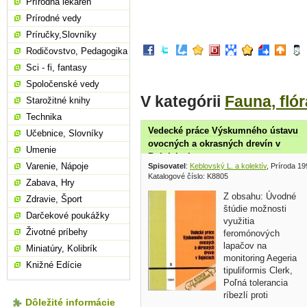
Prírodná lekáreň
Prírodné vedy
Príručky,Slovníky
Rodičovstvo, Pedagogika
Sci - fi, fantasy
Spoločenské vedy
V kategórii
Fauna, flór
Starožitné knihy
Technika
Vedecké práce Výskumného ústavu
Učebnice, Slovníky
ovocných a okrasných drevín v
Umenie
Bojniciach
Varenie, Nápoje
Spisovatel
:
Keblovský L. a kolektív
, Príroda 1
Katalogové číslo: K8805
Zabava, Hry
Z obsahu: Úvodné
Zdravie, Šport
štúdie možnosti
Darčekové poukážky
využitia
Životné príbehy
feromónových
lapačov na
Miniatúry, Kolibrík
monitoring Aegeria
Knižné Edície
tipuliformis Clerk,
Poľná tolerancia
ríbezlí proti
Dôležité informácie