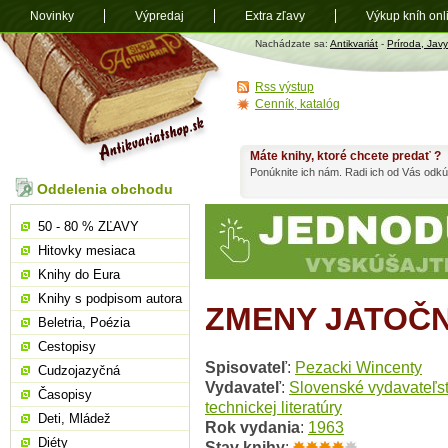
Novinky
Výpredaj
Extra zľavy
Výkup kníh onl
Antikvariát
Nachádzate sa:
Antikvariát
-
Príroda, Javy
shop.sk
Rss výstup
Cenník, katalóg
Máte knihy, ktoré chcete predať ?
Ponúknite ich nám. Radi ich od Vás odkú
Oddelenia obchodu
50 - 80 % ZĽAVY
Hitovky mesiaca
Knihy do Eura
Knihy s podpisom autora
ZMENY JATOČ
Beletria, Poézia
Cestopisy
Spisovateľ
:
Pezacki Wincenty
Cudzojazyčná
Vydavateľ
:
Slovenské vydavateľs
Časopisy
technickej literatúry
Deti, Mládež
Rok vydania
:
1963
Diéty
Stav knihy
: