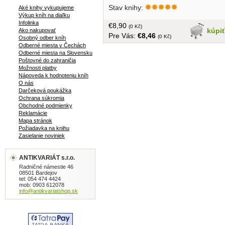
Eriophyes ribis Westw., jeho dynamika
Stav knihy:
Aké knihy vykupujeme
populácie a ochranné opatrenia, Vplyv
Výkup kníh na diaľku
rezu a obrábania pôdy na úrodnosť
Infolinka
€8,90
ríbezlí, Prieskum rozšírenia a ochranné
(0 Kč)
kúpi
Ako nakupovať
Pre Vás:
€8,46
opatrenia proti hubovým chorobám
(0 Kč)
Osobný odber kníh
slivkovín, Výsledky šľachtenia marhúľ
Odberné miesta v Čechách
Odberné miesta na Slovensku
na ŠVS Veselé, Vývoj listovej fytomasy
Poštovné do zahraničia
a rastových vlastností liesky tureckej,
Možnosti platby
Divorastúci ženšen obyčajný...
Nápoveda k hodnoteniu kníh
brožovaná, 193 strán, väčší formát
O nás
Darčeková poukážka
Ochrana súkromia
Obchodné podmienky
Reklamácie
Mapa stránok
Požiadavka na knihu
Zasielanie noviniek
ANTIKVARIÁT s.r.o.
Radničné námestie 46
08501 Bardejov
tel: 054 474 4424
mob: 0903 612078
info@antikvariatshop.sk