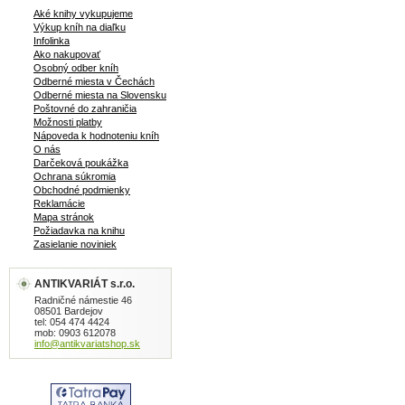
Aké knihy vykupujeme
Výkup kníh na diaľku
Infolinka
Ako nakupovať
Osobný odber kníh
Odberné miesta v Čechách
Odberné miesta na Slovensku
Poštovné do zahraničia
Možnosti platby
Nápoveda k hodnoteniu kníh
O nás
Darčeková poukážka
Ochrana súkromia
Obchodné podmienky
Reklamácie
Mapa stránok
Požiadavka na knihu
Zasielanie noviniek
ANTIKVARIÁT s.r.o.
Radničné námestie 46
08501 Bardejov
tel: 054 474 4424
mob: 0903 612078
info@antikvariatshop.sk