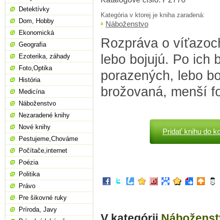
Detektívky
Kategória v ktorej je kniha zaradená:
Dom, Hobby
Náboženstvo
Ekonomická
Rozpráva o víťazoch
Geografia
lebo bojujú. Po ich b
Ezoterika, záhady
Foto,Optika
porazených, lebo boj
História
brožovaná, menší fo
Medicína
Náboženstvo
Nezaradené knihy
Nové knihy
Pridať knihu do k
Pestujeme,Chováme
Počítače,internet
Poézia
Politika
Právo
Pre šikovné ruky
Príroda, Javy
V kategórii
Náboženst