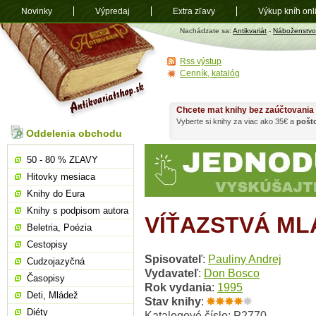
Novinky
Výpredaj
Extra zľavy
Výkup kníh onl
Antikvariát
Nachádzate sa:
Antikvariát
-
Náboženstvo
shop.sk
Rss výstup
Cenník, katalóg
Chcete mat knihy bez zaúčtovania
Vyberte si knihy za viac ako 35€ a
pošt
Oddelenia obchodu
50 - 80 % ZĽAVY
Hitovky mesiaca
Knihy do Eura
Knihy s podpisom autora
VÍŤAZSTVÁ M
Beletria, Poézia
Cestopisy
Spisovateľ
:
Pauliny Andrej
Cudzojazyčná
Vydavateľ
:
Don Bosco
Časopisy
Rok vydania
:
1995
Deti, Mládež
Stav knihy
:
Diéty
Katalogové číslo: P2770