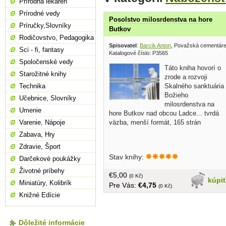
Prírodná lekáreň
Prírodné vedy
Posolstvo milosrdenstva na hore
Príručky,Slovníky
Butkov
Rodičovstvo, Pedagogika
Spisovatel
:
Barcík Anton
, Považská cementár
Sci - fi, fantasy
Katalogové číslo: P3565
Spoločenské vedy
Táto kniha hovorí o
Starožitné knihy
zrode a rozvoji
Skalného sanktuária
Technika
Božieho
Učebnice, Slovníky
milosrdenstva na
Umenie
hore Butkov nad obcou Ladce... tvrdá
väzba, menší formát, 165 strán
Varenie, Nápoje
Zabava, Hry
Zdravie, Šport
Stav knihy:
Darčekové poukážky
Životné príbehy
€5,00
(0 Kč)
kúpi
Miniatúry, Kolibrík
Pre Vás:
€4,75
(0 Kč)
Knižné Edície
Dôležité informácie