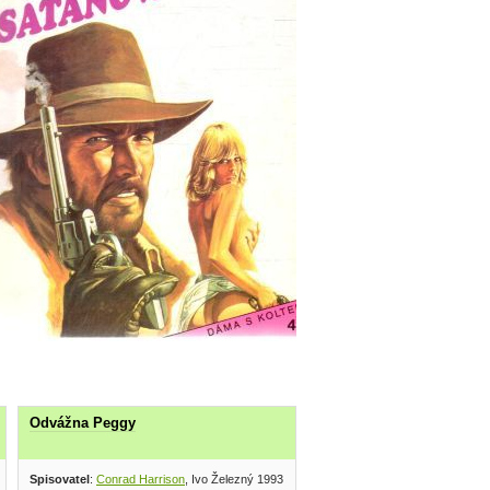
Odvážna Peggy
Spisovatel
:
Conrad Harrison
, Ivo Železný 1993