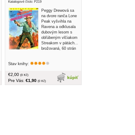
Katalogové číslo: P219
Peggy Drewová sa
na dvore ranča Lone
Peak vyšvihla na
Ravena a odklusala
dubovým lesom s
obľúbeným vlčiakom
Streakom v pätách...
brožovaná, 60 strán
Stav knihy:
€2,00
(0 Kč)
kúpiť
Pre Vás:
€1,90
(0 Kč)