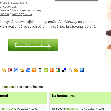
torej je kniha zaradená:
/
Rodokaps
 Poézia
/
Dobrodružné romány
 Poézia
/
Romány N - R
la zvyklá na svlékající pohledy mužu. Ale Conway se vubec
 skrývat chtíč ve svých očích... v češtine, brožovaná, 60 strán
Pridať knihu do košíka
Rodokaps
ďalej doporučujeme
smrti
Na horúcej trati
:
Bertin Jack
, Ivo Železný 1992
Spisovatel
:
Barner G. F.
, Ivo Železný 1993