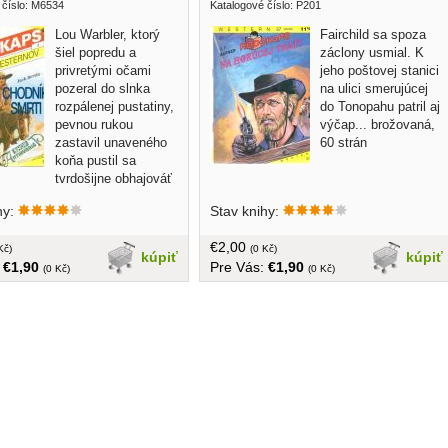
 číslo: M6534
Katalogové číslo: P201
Lou Warbler, ktorý
Fairchild sa spoza
šiel popredu a
záclony usmial. K
privretými očami
jeho poštovej stanici
pozeral do slnka
na ulici smerujúcej
rozpálenej pustatiny,
do Tonopahu patril aj
pevnou rukou
výčap... brožovaná,
zastavil unaveného
60 strán
koňa pustil sa
tvrdošijne obhajováť
novisko voči priateľovi
hy:
Stav knihy:
 Lorrimerovi, ktorý šiel tesne
 brožovaná, 63 strán
€2,00
Kč)
(0 Kč)
kúpiť
kúpiť
:
€1,90
Pre Vás:
€1,90
(0 Kč)
(0 Kč)