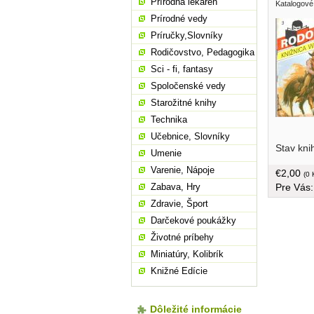
Prírodná lekáreň
Katalogové
Prírodné vedy
Príručky,Slovníky
Rodičovstvo, Pedagogika
Sci - fi, fantasy
Spoločenské vedy
Starožitné knihy
Technika
Učebnice, Slovníky
svoje sta
Stav kni
Kaktusovi
Umenie
za ním...
Varenie, Nápoje
€2,00
(0 
Pre Vás
Zabava, Hry
Zdravie, Šport
Darčekové poukážky
Životné príbehy
Miniatúry, Kolibrík
Knižné Edície
Dôležité informácie