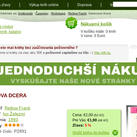
a zľavy
Výkup kníh online
Doprava
Mapa
t
chádzate sa:
Antikvariát
-
Časopisy
-
Rodokaps
-
Retlow Frank
: Satanova dcera
Nákupný košík
s výstup
V košíku máte: 0 knih
nník, katalóg
V cene: 0 Euro
ete mat knihy bez zaúčtovania poštovného ?
rte si knihy za viac ako 35€ a
poštovné zaplatíme za Vás
:-)
Viac info tu.
VA DCERA
ľ
:
Retlow Frank
ľ
:
Ivo Železný
Cena: €2,00
(52 Kč)
nia
:
1993
Pre Vás:
€1,90
(49 Kč)
y
:
Zľava:
5 %
é číslo: P2891
Vložiť knihu do košika