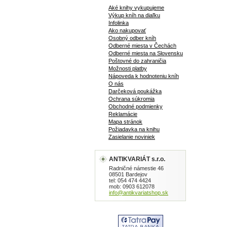
Aké knihy vykupujeme
Výkup kníh na diaľku
Infolinka
Ako nakupovať
Osobný odber kníh
Odberné miesta v Čechách
Odberné miesta na Slovensku
Poštovné do zahraničia
Možnosti platby
Nápoveda k hodnoteniu kníh
O nás
Darčeková poukážka
Ochrana súkromia
Obchodné podmienky
Reklamácie
Mapa stránok
Požiadavka na knihu
Zasielanie noviniek
ANTIKVARIÁT s.r.o.
Radničné námestie 46
08501 Bardejov
tel: 054 474 4424
mob: 0903 612078
info@antikvariatshop.sk