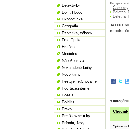
Kategória v k
Detektívky
Časopisy
Beletria,
Dom, Hobby
Beletria,
Ekonomická
Jessika by
Geografia
nepokoušel
Ezoterika, záhady
Foto,Optika
História
Medicína
Náboženstvo
Nezaradené knihy
Nové knihy
Pestujeme,Chováme
Počítače,internet
Poézia
V kategórii
Politika
Právo
Chodník 
Pre šikovné ruky
Príroda, Javy
Spisovatel