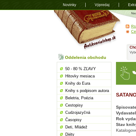
Novinky
Výpredaj
Extr
Antikvariá
Na
shop.sk
Rs
Ce
Chc
Vybe
Oddelenia obchodu
50 - 80 % ZĽAVY
Hitovky mesiaca
Knihy do Eura
Knihy s podpisom autora
SATANO
Beletria, Poézia
Cestopisy
Spisovate
Cudzojazyčná
Vydavate
Rok vyda
Časopisy
Stav knih
Deti, Mládež
Katalogov
Diéty