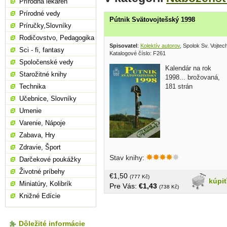
Prírodná lekáreň
Prírodné vedy
Pútnik Svätovojtešský 1998
Príručky,Slovníky
Rodičovstvo, Pedagogika
Spisovatel
:
Kolektív autorov
, Spolok Sv. Vojte
Sci - fi, fantasy
Katalogové číslo: F261
Spoločenské vedy
Kalendár na rok
Starožitné knihy
1998... brožovaná,
181 strán
Technika
Učebnice, Slovníky
Umenie
Varenie, Nápoje
Zabava, Hry
Zdravie, Šport
Stav knihy:
Darčekové poukážky
Životné príbehy
€1,50
(777 Kč)
kúpi
Miniatúry, Kolibrík
Pre Vás:
€1,43
(738 Kč)
Knižné Edície
Dôležité informácie