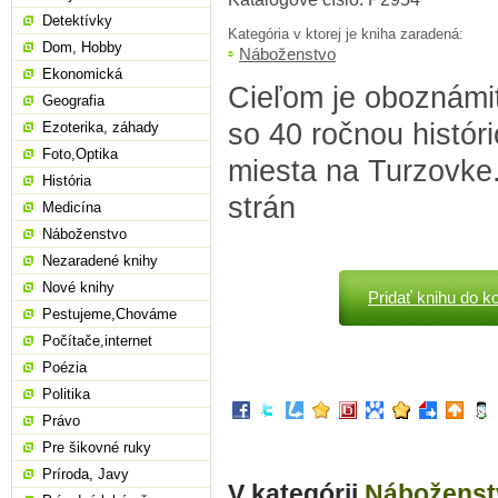
Detektívky
Kategória v ktorej je kniha zaradená:
Dom, Hobby
Náboženstvo
Ekonomická
Cieľom je oboznámiť
Geografia
so 40 ročnou histór
Ezoterika, záhady
Foto,Optika
miesta na Turzovke.
História
strán
Medicína
Náboženstvo
Nezaradené knihy
Nové knihy
Pridať knihu do k
Pestujeme,Chováme
Počítače,internet
Poézia
Politika
Právo
Pre šikovné ruky
Príroda, Javy
V kategórii
Náboženst