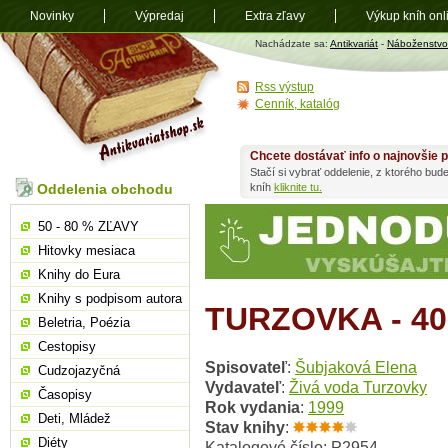
Novinky
Výpredaj
Extra zľavy
Výkup kníh onl
Antikvariát
Nachádzate sa:
Antikvariát
-
Náboženstvo
shop.sk
Rss výstup
Cenník, katalóg
Chcete dostávať info o najnovšie p
Stačí si vybrať oddelenie, z ktorého bud
Oddelenia obchodu
kníh
kliknite tu.
50 - 80 % ZĽAVY
Hitovky mesiaca
Knihy do Eura
Knihy s podpisom autora
TURZOVKA - 4
Beletria, Poézia
Cestopisy
Spisovateľ
:
Šubjaková Elena
Cudzojazyčná
Vydavateľ
:
Živá voda Turzovky
Časopisy
Rok vydania
:
1999
Deti, Mládež
Stav knihy
:
Diéty
Katalogové číslo: P2954