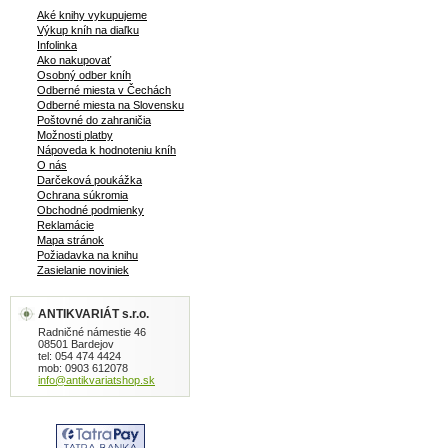
Aké knihy vykupujeme
Výkup kníh na diaľku
Infolinka
Ako nakupovať
Osobný odber kníh
Odberné miesta v Čechách
Odberné miesta na Slovensku
Poštovné do zahraničia
Možnosti platby
Nápoveda k hodnoteniu kníh
O nás
Darčeková poukážka
Ochrana súkromia
Obchodné podmienky
Reklamácie
Mapa stránok
Požiadavka na knihu
Zasielanie noviniek
ANTIKVARIÁT s.r.o.
Radničné námestie 46
08501 Bardejov
tel: 054 474 4424
mob: 0903 612078
info@antikvariatshop.sk