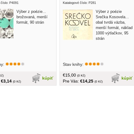
 číslo: P4091
Katalogové číslo: P281
Výber z poézie...
Výber z poézie
brožovaná, menší
Srečka Kosovela...
formát, 90 strán
obal tvrdá väzba,
menší formát, náklad
1000 výtlačkov, 95
strán
hy:
Stav knihy:
€15,00
Kč)
(0 Kč)
kúpiť
kúpiť
:
€3,14
Pre Vás:
€14,25
(0 Kč)
(0 Kč)