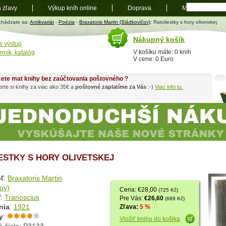
a zľavy
Výkup kníh online
Doprava
Mapa
t
chádzate sa:
Antikvariát
-
Poézia
-
Braxatoris Martin (Sládkovičov)
: Ratoliestky s hory olivetskej
Nákupný košík
s výstup
V košíku máte: 0 knih
nník, katalóg
V cene: 0 Euro
ete mat knihy bez zaúčtovania poštovného ?
rte si knihy za viac ako 35€ a
poštovné zaplatíme za Vás
:-)
Viac info tu.
ESTKY S HORY OLIVETSKEJ
ľ
:
Braxatoris Martin
ov)
Cena: €28,00
(725 Kč)
ľ
:
Tranoscius
Pre Vás:
€26,60
(689 Kč)
nia
:
1921
Zľava:
5 %
y
:
Vložiť knihu do košika