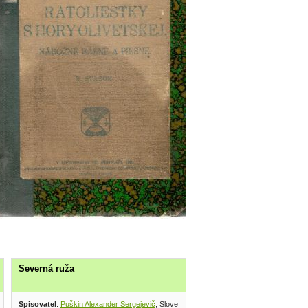
Severná ruža
 vydavateľstvo 1974
Spisovatel
:
Puškin Alexander Sergejevič
, Slovenský spisovateľ 1995