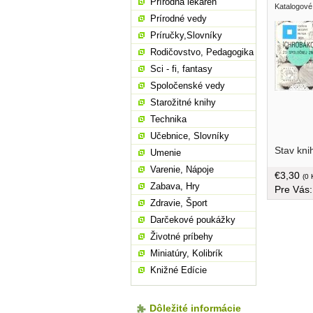
Prírodná lekáreň
Katalogové
Prírodné vedy
Príručky,Slovníky
Rodičovstvo, Pedagogika
Sci - fi, fantasy
Spoločenské vedy
Starožitné knihy
Technika
Učebnice, Slovníky
Stav kni
Umenie
Varenie, Nápoje
€3,30
(0 
Zabava, Hry
Pre Vás
Zdravie, Šport
Darčekové poukážky
Životné príbehy
Miniatúry, Kolibrík
Knižné Edície
Dôležité informácie