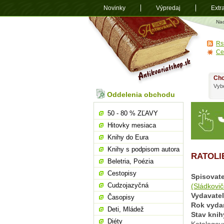
Novinky
Výpredaj
Extr
Antikvariá
Na
shop.sk
Rs
Ce
Chc
Vybe
Oddelenia obchodu
50 - 80 % ZĽAVY
Hitovky mesiaca
Knihy do Eura
Knihy s podpisom autora
RATOLI
Beletria, Poézia
Cestopisy
Spisovate
Cudzojazyčná
(Sládkovič
Vydavate
Časopisy
Rok vyda
Deti, Mládež
Stav knih
Diéty