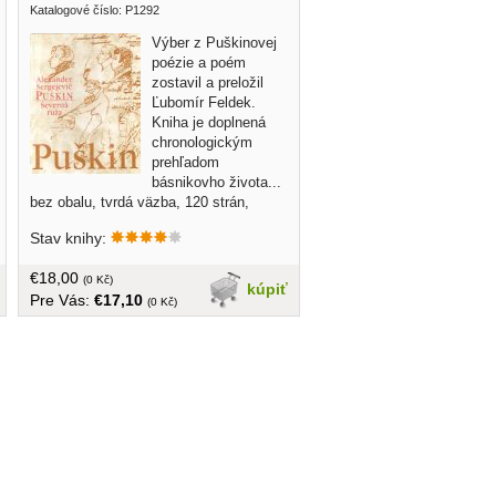
Katalogové číslo: P1292
Výber z Puškinovej
poézie a poém
zostavil a preložil
Ľubomír Feldek.
Kniha je doplnená
chronologickým
prehľadom
básnikovho života...
bez obalu, tvrdá väzba, 120 strán,
knižné dosky fľakaté
Stav knihy:
€18,00
(0 Kč)
kúpiť
Pre Vás:
€17,10
(0 Kč)