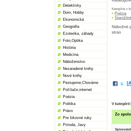
Katalogov
Detektívky
Kategória v k
Dom, Hobby
Poézia
Starožitn
Ekonomická
Geografia
Nábožné pi
strán
Ezoterika, záhady
Foto,Optika
História
Medicína
Náboženstvo
Nezaradené knihy
Nové knihy
Pestujeme,Chováme
Počítače,internet
Poézia
Politika
V kategórii
Právo
Zo spolo
Pre šikovné ruky
Príroda, Javy
Spisovatel