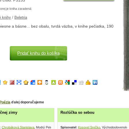
é číslo: P3133
torej je kniha zaradená:
é knihy
/
Beletria
esne a básne... bez obalu, tvrdá väzba, v knihe pečiatka, 190
Pridať knihu do košíka
Poézia
ďalej doporučujeme
čnej zimy
Rozlúčka so sebou
:
Chrobáková Stanislava
, Modrý Peter 1994
Spisovatel
:
Kosovel Srečko
, Východoslovenské