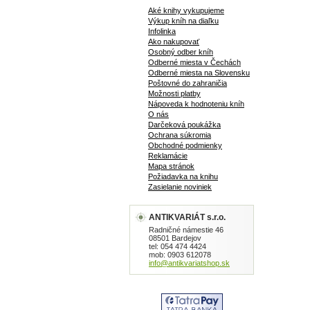
Aké knihy vykupujeme
Výkup kníh na diaľku
Infolinka
Ako nakupovať
Osobný odber kníh
Odberné miesta v Čechách
Odberné miesta na Slovensku
Poštovné do zahraničia
Možnosti platby
Nápoveda k hodnoteniu kníh
O nás
Darčeková poukážka
Ochrana súkromia
Obchodné podmienky
Reklamácie
Mapa stránok
Požiadavka na knihu
Zasielanie noviniek
ANTIKVARIÁT s.r.o.
Radničné námestie 46
08501 Bardejov
tel: 054 474 4424
mob: 0903 612078
info@antikvariatshop.sk