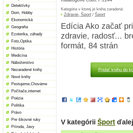
Detektívky
Kategória v ktorej je kniha zaradená:
Dom, Hobby
Zdravie, Šport
/
Šport
Ekonomická
Edícia Ako začať pr
Geografia
zdravie, radosť... 
Ezoterika, záhady
Foto,Optika
formát, 84 strán
História
Medicína
Náboženstvo
Pridať knihu do k
Nezaradené knihy
Nové knihy
Pestujeme,Chováme
Počítače,internet
Poézia
Politika
Právo
Pre šikovné ruky
V kategórii
Šport
ďale
Príroda, Javy