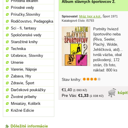
Prírodná lekáreň
Album slávnych športovcov 2.
Prírodné vedy
Príručky,Slovníky
Spisovatel
:
Mráz Igor a kol.
, Šport 1971
Katalogové číslo: I5793
Rodičovstvo, Pedagogika
Sci - fi, fantasy
Portréty hviezd
športového neba
Spoločenské vedy
(Riva, Seeler,
Starožitné knihy
Plachý, Wolde,
Technika
Jehličková, atd)...
tvrdá väzba, obal
Učebnice, Slovníky
poškodený, 172
Umenie
strán, čb foto,
Varenie, Nápoje
náklad: 800 ks
Zabava, Hry
Stav knihy:
Zdravie, Šport
€1,40
Darčekové poukážky
(1 093 Kč)
kúpi
Pre Vás:
€1,33
(1 038 Kč)
Životné príbehy
Miniatúry, Kolibrík
Knižné Edície
Dôležité informácie