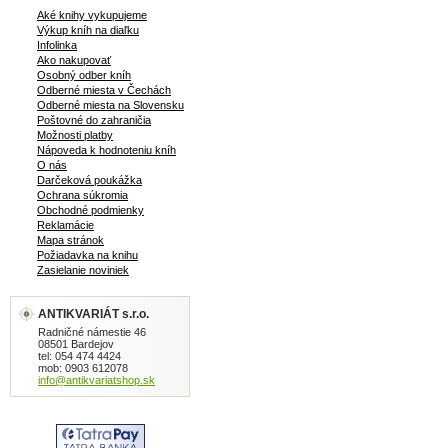
Aké knihy vykupujeme
Výkup kníh na diaľku
Infolinka
Ako nakupovať
Osobný odber kníh
Odberné miesta v Čechách
Odberné miesta na Slovensku
Poštovné do zahraničia
Možnosti platby
Nápoveda k hodnoteniu kníh
O nás
Darčeková poukážka
Ochrana súkromia
Obchodné podmienky
Reklamácie
Mapa stránok
Požiadavka na knihu
Zasielanie noviniek
ANTIKVARIÁT s.r.o.
Radničné námestie 46
08501 Bardejov
tel: 054 474 4424
mob: 0903 612078
info@antikvariatshop.sk