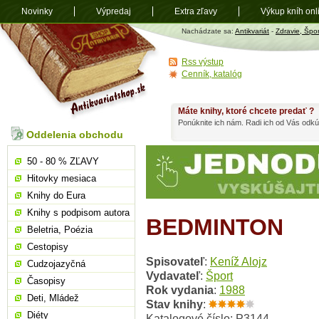
Novinky
Výpredaj
Extra zľavy
Výkup kníh onl
Antikvariát
Nachádzate sa:
Antikvariát
-
Zdravie, Špor
shop.sk
Rss výstup
Cenník, katalóg
Máte knihy, ktoré chcete predať ?
Ponúknite ich nám. Radi ich od Vás odkú
Oddelenia obchodu
50 - 80 % ZĽAVY
Hitovky mesiaca
Knihy do Eura
Knihy s podpisom autora
BEDMINTON
Beletria, Poézia
Cestopisy
Spisovateľ
:
Keníž Alojz
Cudzojazyčná
Vydavateľ
:
Šport
Časopisy
Rok vydania
:
1988
Deti, Mládež
Stav knihy
:
Diéty
Katalogové číslo: P3144