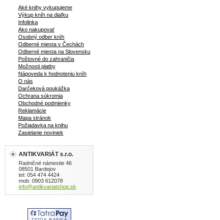
Aké knihy vykupujeme
Výkup kníh na diaľku
Infolinka
Ako nakupovať
Osobný odber kníh
Odberné miesta v Čechách
Odberné miesta na Slovensku
Poštovné do zahraničia
Možnosti platby
Nápoveda k hodnoteniu kníh
O nás
Darčeková poukážka
Ochrana súkromia
Obchodné podmienky
Reklamácie
Mapa stránok
Požiadavka na knihu
Zasielanie noviniek
ANTIKVARIÁT s.r.o.
Radničné námestie 46
08501 Bardejov
tel: 054 474 4424
mob: 0903 612078
info@antikvariatshop.sk