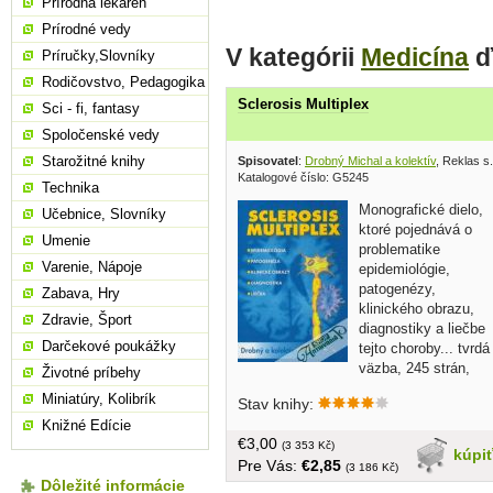
Prírodná lekáreň
Prírodné vedy
V kategórii
Medicína
ď
Príručky,Slovníky
Rodičovstvo, Pedagogika
Sclerosis Multiplex
Sci - fi, fantasy
Spoločenské vedy
Starožitné knihy
Spisovatel
:
Drobný Michal a kolektív
, Reklas s.
Katalogové číslo: G5245
Technika
Monografické dielo,
Učebnice, Slovníky
ktoré pojednává o
Umenie
problematike
Varenie, Nápoje
epidemiológie,
patogenézy,
Zabava, Hry
klinického obrazu,
Zdravie, Šport
diagnostiky a liečbe
Darčekové poukážky
tejto choroby... tvrdá
väzba, 245 strán,
Životné príbehy
čiernobiela obrazová príloha
Miniatúry, Kolibrík
Stav knihy:
Knižné Edície
€3,00
(3 353 Kč)
kúpi
Pre Vás:
€2,85
(3 186 Kč)
Dôležité informácie