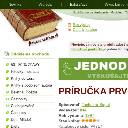
Novinky
Výpredaj
Extra zľavy
Výkup kníh onl
Antikvariát
Nachádzate sa:
Antikvariát
-
Medicína
-
T
shop.sk
Rss výstup
Cenník, katalóg
Neviete, čím by ste urobili radosť
Darčeková poukážka
je potom ten naj
Oddelenia obchodu
50 - 80 % ZĽAVY
Hitovky mesiaca
Knihy do Eura
Knihy s podpisom autora
PRÍRUČKA PRV
Beletria, Poézia
Cestopisy
Spisovateľ
:
Tachakra Sapal
Cudzojazyčná
Vydavateľ
:
INA
Časopisy
Rok vydania
:
1997
Deti, Mládež
Stav knihy
:
Katalogové číslo: P4717
Diéty