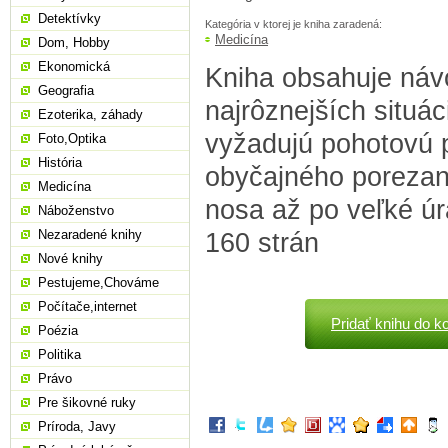
Detektívky
Kategória v ktorej je kniha zaradená:
Medicína
Dom, Hobby
Ekonomická
Kniha obsahuje návo
Geografia
najrôznejších situác
Ezoterika, záhady
vyžadujú pohotovú 
Foto,Optika
História
obyčajného porezani
Medicína
nosa až po veľké úr
Náboženstvo
Nezaradené knihy
160 strán
Nové knihy
Pestujeme,Chováme
Počítače,internet
Pridať knihu do k
Poézia
Politika
Právo
Pre šikovné ruky
Príroda, Javy