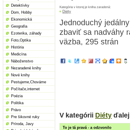
Detektívky
Kategória v ktorej je kniha zaradená:
Diéty
Dom, Hobby
Ekonomická
Jednoduchý jedálny
Geografia
zbaviť sa nadváhy r
Ezoterika, záhady
väzba, 295 strán
Foto,Optika
História
Medicína
Náboženstvo
Nezaradené knihy
Nové knihy
Pestujeme,Chováme
Počítače,internet
Poézia
Politika
Právo
V kategórii
Diéty
ďalej
Pre šikovné ruky
Príroda, Javy
To je tá pravá - a odzvonilo