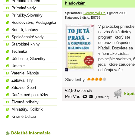
Prírodná lekáreň
hladovkám
Prírodné vedy
Spisovatel
:
Georgeová Liz
, Egmont 2000
Príručky,Slovníky
Katalogové číslo: B8753
Rodičovstvo, Pedagogika
V praktickej príručke
Sci - fi, fantasy
na vás čaká diétny
Spoločenské vedy
program, ktorý ste
doteraz neúspešne
Starožitné knihy
hľadali. Dozviete sa
Technika
v ňom ako získať
Učebnice, Slovníky
pevnejšie svalstvo, 
jedál, ktoré zaručene
Umenie
odbúrajú vaše
Varenie, Nápoje
nadbytočné kilá,
Stav knihy:
Zabava, Hry
prečo hladovky nemajú zmysel a či je
jedlo vaším základným problémom. V
Zdravie, Šport
€2,50
knihe je tiež recept na zázračný nápoj
(2 099 Kč)
kúpi
Darčekové poukážky
Pre Vás:
€2,38
na schudnutie, chutné dezerty, pri
(1 994 Kč)
Životné príbehy
ktorých vás neprepadne pocit viny, 99
diétnych pochúťok. Overíte si, že dobré
Miniatúry, Kolibrík
jedlo vám pomôže ku skvelej forme a
Knižné Edície
nájdete i skvelé týždenné menu, jeho
blahodárny vplyv zbadáte čoskoro na
vašej postave.... tvrdá väzba, 90 strán
Dôležité informácie