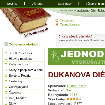
Novinky
Výpredaj
Extra zľavy
Výkup kníh onl
Antikvariát
Nachádzate sa:
Antikvariát
-
Diéty
-
Dukan
shop.sk
Rss výstup
Cenník, katalóg
Chcete ušetriť ešte viac?
Nakúpte si u nás viac kníh! S rastúcou
Oddelenia obchodu
50 - 80 % ZĽAVY
Hitovky mesiaca
Knihy do Eura
Knihy s podpisom autora
DUKANOVA DIÉ
Beletria, Poézia
Cestopisy
Spisovateľ
:
Dukan Pierre
Cudzojazyčná
Vydavateľ
:
Noxi
Časopisy
Rok vydania
:
2013
Deti, Mládež
Stav knihy
:
Katalogové číslo: P877
Diéty