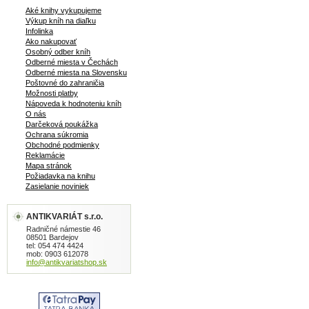
Aké knihy vykupujeme
Výkup kníh na diaľku
Infolinka
Ako nakupovať
Osobný odber kníh
Odberné miesta v Čechách
Odberné miesta na Slovensku
Poštovné do zahraničia
Možnosti platby
Nápoveda k hodnoteniu kníh
O nás
Darčeková poukážka
Ochrana súkromia
Obchodné podmienky
Reklamácie
Mapa stránok
Požiadavka na knihu
Zasielanie noviniek
ANTIKVARIÁT s.r.o.
Radničné námestie 46
08501 Bardejov
tel: 054 474 4424
mob: 0903 612078
info@antikvariatshop.sk