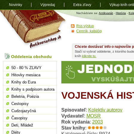
Novinky
Výpredaj
Extra zľavy
Výkup kníh onl
Antikvariát
Nachádzate sa:
Antikvariát
-
História
-
Kol
shop.sk
Rss výstup
Cenník, katalóg
Chcete dostávať info o najnovšie p
Stačí si vybrať oddelenie, z ktorého bud
Oddelenia obchodu
kníh
kliknite tu.
50 - 80 % ZĽAVY
Hitovky mesiaca
Knihy do Eura
Knihy s podpisom autora
VOJENSKÁ HIST
Beletria, Poézia
Cestopisy
Spisovateľ
:
Kolektív autorov
Cudzojazyčná
Vydavateľ
:
MOSR
Časopisy
Rok vydania
:
2003
Deti, Mládež
Stav knihy
:
Diéty
Katalogové číslo: P974