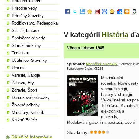
Prírodná lekáreň
Prírodné vedy
Príručky,Slovníky
Rodičovstvo, Pedagogika
Sci - fi, fantasy
V kategórii
História
ďa
Spoločenské vedy
Starožitné knihy
Věda a lidstvo 1985
Technika
Učebnice, Slovníky
Spisovatel
:
Macháček a kolektív
, Horizont 198
Umenie
Katalogové číslo: K8285
Varenie, Nápoje
Mezinárodní
Zabava, Hry
ročenka: Nové cesty
v neurobiologii,
Zdravie, Šport
Lasery v chirurgii,
Darčekové poukážky
Velká lineární erupce
Životné príbehy
Tobalčiku, Kvantová
elektronika a
Miniatúry, Kolibrík
molekuly,
Knižné Edície
Modelování galaxií na počítači, Učení
výpočetních systému, atd... v češtine,
Stav knihy:
obal, tvrdá väzba, väčší formát, 264
Dôležité informácie