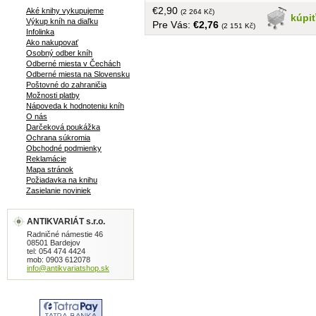
strán
€2,90
Aké knihy vykupujeme
(2 264 Kč)
kúpi
Výkup kníh na diaľku
Pre Vás:
€2,76
(2 151 Kč)
Infolinka
Ako nakupovať
Osobný odber kníh
Odberné miesta v Čechách
Odberné miesta na Slovensku
Poštovné do zahraničia
Možnosti platby
Nápoveda k hodnoteniu kníh
O nás
Darčeková poukážka
Ochrana súkromia
Obchodné podmienky
Reklamácie
Mapa stránok
Požiadavka na knihu
Zasielanie noviniek
ANTIKVARIÁT s.r.o.
Radničné námestie 46
08501 Bardejov
tel: 054 474 4424
mob: 0903 612078
info@antikvariatshop.sk