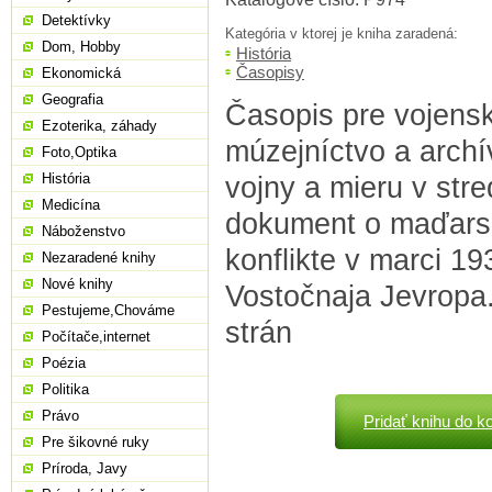
Detektívky
Kategória v ktorej je kniha zaradená:
Dom, Hobby
História
Časopisy
Ekonomická
Geografia
Časopis pre vojensk
Ezoterika, záhady
múzejníctvo a arch
Foto,Optika
História
vojny a mieru v st
Medicína
dokument o maďars
Náboženstvo
konflikte v marci 1
Nezaradené knihy
Nové knihy
Vostočnaja Jevropa.
Pestujeme,Chováme
strán
Počítače,internet
Poézia
Politika
Právo
Pridať knihu do k
Pre šikovné ruky
Príroda, Javy