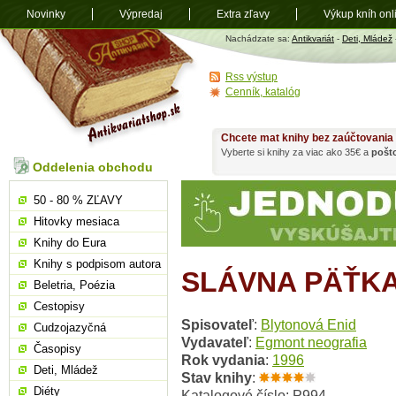
Novinky
Výpredaj
Extra zľavy
Výkup kníh onl
Antikvariát
Nachádzate sa:
Antikvariát
-
Deti, Mládež
shop.sk
Rss výstup
Cenník, katalóg
Chcete mat knihy bez zaúčtovania
Vyberte si knihy za viac ako 35€ a
pošt
Oddelenia obchodu
50 - 80 % ZĽAVY
Hitovky mesiaca
Knihy do Eura
Knihy s podpisom autora
SLÁVNA PÄŤKA
Beletria, Poézia
Cestopisy
Spisovateľ
:
Blytonová Enid
Cudzojazyčná
Vydavateľ
:
Egmont neografia
Časopisy
Rok vydania
:
1996
Deti, Mládež
Stav knihy
:
Diéty
Katalogové číslo: P994