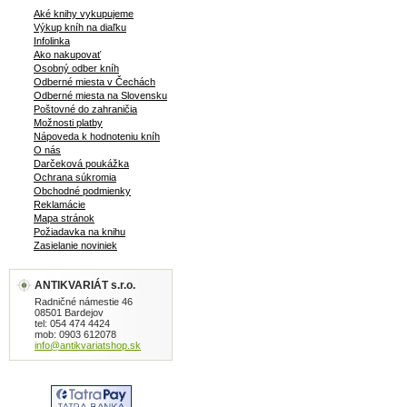
Aké knihy vykupujeme
Výkup kníh na diaľku
Infolinka
Ako nakupovať
Osobný odber kníh
Odberné miesta v Čechách
Odberné miesta na Slovensku
Poštovné do zahraničia
Možnosti platby
Nápoveda k hodnoteniu kníh
O nás
Darčeková poukážka
Ochrana súkromia
Obchodné podmienky
Reklamácie
Mapa stránok
Požiadavka na knihu
Zasielanie noviniek
ANTIKVARIÁT s.r.o.
Radničné námestie 46
08501 Bardejov
tel: 054 474 4424
mob: 0903 612078
info@antikvariatshop.sk