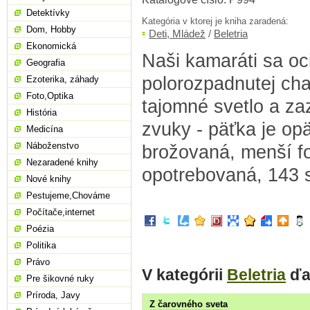
Detektívky
Kategória v ktorej je kniha zaradená:
Dom, Hobby
Deti, Mládež
/
Beletria
Ekonomická
Naši kamaráti sa oci
Geografia
polorozpadnutej chat
Ezoterika, záhady
Foto,Optika
tajomné svetlo a za
História
zvuky - päťka je op
Medicína
Náboženstvo
brožovaná, menší f
Nezaradené knihy
opotrebovaná, 143 
Nové knihy
Pestujeme,Chováme
Počítače,internet
Poézia
Politika
Právo
V kategórii
Beletria
ďa
Pre šikovné ruky
Príroda, Javy
Z čarovného sveta