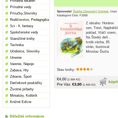
Prírodná lekáreň
Prírodné vedy
Spisovatel
:
Štubňa-Zámostský Dominik
, Uspo
Príručky,Slovníky
Katalogové číslo: F2666
Rodičovstvo, Pedagogika
Z obsahu: Horárov
Sci - fi, fantasy
sen, Trest, Najdrahší
Spoločenské vedy
poklad, Vtáčí snem,
Na Štedrý deň...
Starožitné knihy
tvrdá väzba, 85
Technika
strán, ilustroval
Učebnice, Slovníky
Miroslav Ďurža
Umenie
Varenie, Nápoje
Stav knihy:
Zabava, Hry
Zdravie, Šport
€4,00
(1 684 Kč)
kúpi
Darčekové poukážky
Pre Vás:
€3,80
(1 600 Kč)
Životné príbehy
Miniatúry, Kolibrík
Knižné Edície
Dôležité informácie