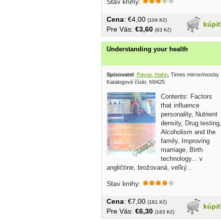
Stav knihy:
Cena
: €4,00
(104 Kč)
kúpi
Pre Vás:
€3,60
(93 Kč)
Understanding your health
Spisovatel
:
Payne, Hahn
, Times mirror/mosby
Katalogové číslo: N9425
Contents: Factors
that influence
personality, Nutrient
density, Drug testing
Alcoholism and the
family, Improving
marriage, Birth
technology... v
angličtine, brožovaná, veľký...
Stav knihy:
Cena
: €7,00
(181 Kč)
kúpi
Pre Vás:
€6,30
(163 Kč)