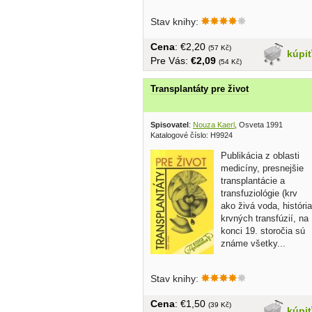
Stav knihy:
Cena
: €2,20
(57 Kč)
kúpi
Pre Vás:
€2,09
(54 Kč)
Transplantáty pre život
Spisovatel
:
Nouza Kaerl
, Osveta 1991
Katalogové číslo: H9924
Publikácia z oblasti
medicíny, presnejšie
transplantácie a
transfuziológie (krv
ako živá voda, história
krvných transfúzií, na
konci 19. storočia sú
známe všetky...
Stav knihy:
Cena
: €1,50
(39 Kč)
kúpi