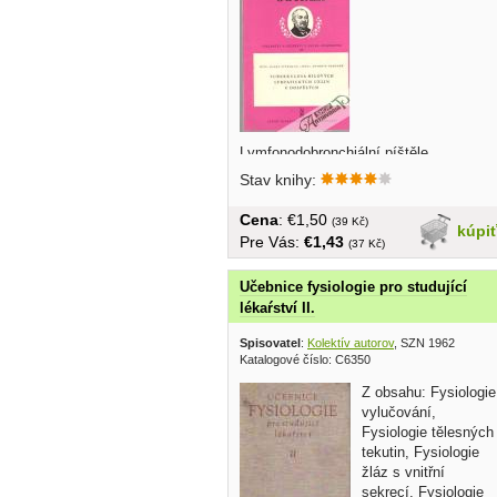
Lymfonodobronchiální píštěle,
Kompresivní uzlinový proces,... v
Stav knihy:
češtine, brožovaná, 124 strán textu +
obrazová príloha
Cena
: €1,50
(39 Kč)
kúpi
Pre Vás:
€1,43
(37 Kč)
Učebnice fysiologie pro studující
lékaŕství II.
Spisovatel
:
Kolektív autorov
, SZN 1962
Katalogové číslo: C6350
Z obsahu: Fysiologie
vylučování,
Fysiologie tělesných
tekutin, Fysiologie
žláz s vnitřní
sekrecí, Fysiologie