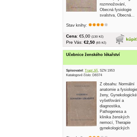
rozmnožování,
Obecná fysiologie
svalstva, Obecná...
Stav knihy:
Cena
: €5,00
(130 Kč)
kúpi
Pre Vás:
€2,50
(65 Kč)
Učebnice ženského lékařství
Spisovatel
:
Trapl Jiří
, SZN 1953
Katalogové číslo: D8374
Z obsahu: Normální
anatomie a fysiologi
ženy, Gynekologické
vyšetřování a
diagnostika,
Pathogenesa a
klinika ženských
nemocí, Therapie
gynekologických
nemocí......