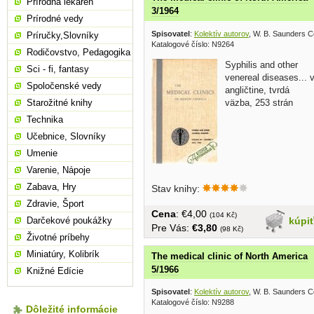
Prírodná lekáreň
3/1964
Prírodné vedy
Spisovatel
:
Kolektív autorov
, W. B. Saunders 
Príručky,Slovníky
Katalogové číslo: N9264
Rodičovstvo, Pedagogika
Syphilis and other
Sci - fi, fantasy
venereal diseases... 
Spoločenské vedy
angličtine, tvrdá
väzba, 253 strán
Starožitné knihy
Technika
Učebnice, Slovníky
Umenie
Varenie, Nápoje
Zabava, Hry
Stav knihy:
Zdravie, Šport
Cena
: €4,00
(104 Kč)
kúpi
Darčekové poukážky
Pre Vás:
€3,80
(98 Kč)
Životné príbehy
Miniatúry, Kolibrík
The medical clinic of North America
5/1966
Knižné Edície
Spisovatel
:
Kolektív autorov
, W. B. Saunders 
Katalogové číslo: N9288
Dôležité informácie