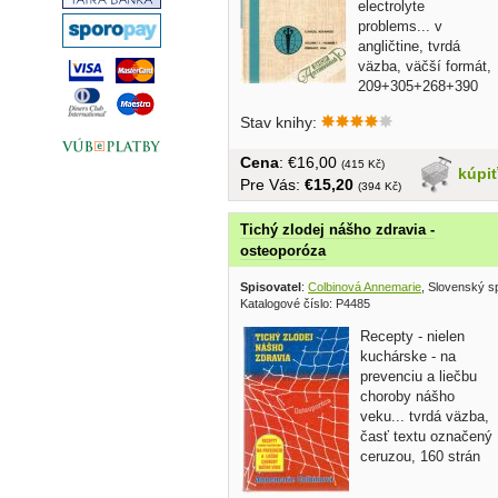
electrolyte
problems... v
angličtine, tvrdá
väzba, väčší formát,
209+305+268+390
strán
Stav knihy:
Cena
: €16,00
(415 Kč)
kúpi
Pre Vás:
€15,20
(394 Kč)
Tichý zlodej nášho zdravia -
osteoporóza
Spisovatel
:
Colbinová Annemarie
, Slovenský s
Katalogové číslo: P4485
Recepty - nielen
kuchárske - na
prevenciu a liečbu
choroby nášho
veku... tvrdá väzba,
časť textu označený
ceruzou, 160 strán