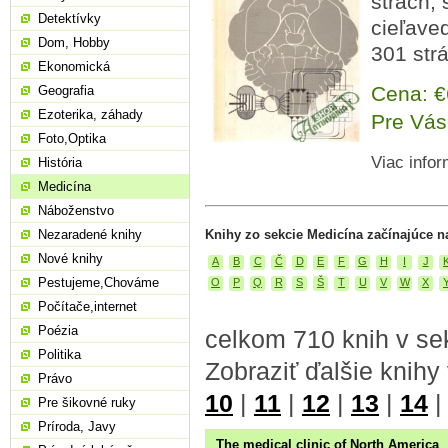
strach,
Detektívky
cieľaved
Dom, Hobby
301 str
Ekonomická
Cena: 
Geografia
Ezoterika, záhady
Pre Vás
Foto,Optika
Viac infor
História
Medicína
Náboženstvo
Nezaradené knihy
Knihy zo sekcie Medicína začínajúce n
Nové knihy
A
B
C
Č
D
E
F
G
H
I
J
Pestujeme,Chováme
O
P
Q
R
S
Š
T
U
V
W
X
Počítače,internet
Poézia
celkom 710 knih v se
Politika
Zobraziť ďalšie knihy
Právo
10
|
11
|
12
|
13
|
14
Pre šikovné ruky
Príroda, Javy
The medical clinic of North America