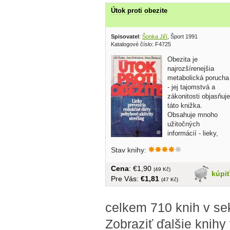
Útok proti obezite
Spisovatel
:
Šonka Jiří
, Šport 1991
Katalogové číslo: F4725
Obezita je
najrozšírenejšia
metabolická porucha
- jej tajomstvá a
zákonitosti objasňuje
táto knižka.
Obsahuje mnoho
užitočných
informácií - lieky,
prevencia,...
Stav knihy:
Cena
: €1,90
(49 Kč)
kúpi
Pre Vás:
€1,81
(47 Kč)
celkem 710 knih v se
Zobraziť ďalšie knihy