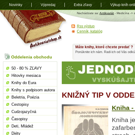
Novinky
Výpredaj
Extra zľavy
Výkup kníh onl
Antikvariát
Nachádzate sa:
Antikvariát
- Medicína -> 
shop.sk
Rss výstup
Cenník, katalóg
Máte knihy, ktoré chcete predať ?
Ponúknite ich nám. Radi ich od Vás odkú
Oddelenia obchodu
50 - 80 % ZĽAVY
Hitovky mesiaca
Knihy do Eura
Knihy s podpisom autora
KNIŽNÝ TIP V ODD
Beletria, Poézia
Cestopisy
Kniha -
Cudzojazyčná
Kniha j
Časopisy
Deti, Mládež
zafarbe
Diéty