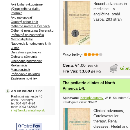
Recent advances in
Aké knihy vykupujeme
medicine... v
Výkup kníh na diaľku
Infolinka
angličtine, tvrdá
Ako nakupovať
väzba, 283 strán
Osobný odber kníh
Odberné miesta v Čechách
Odberné miesta na Slovensku
Poštovné do zahraničia
Možnosti platby
Nápoveda k hodnoteniu kníh
O nás
Darčeková poukážka
Stav knihy:
Ochrana súkromia
Obchodné podmienky
Cena
: €4,00
Reklamácie
(104 Kč)
kúpi
Mapa stránok
Pre Vás:
€3,80
(98 Kč)
Požiadavka na knihu
Zasielanie noviniek
The pediatric clinics of North
America 1-4.
ANTIKVARIÁT s.r.o.
Radničné námestie 46
Spisovatel
:
Kolektív autorov
, W. B. Saunders 
08501 Bardejov
Katalogové číslo: N9262
tel: 054 474 4424
mob: 0903 612078
info@antikvariatshop.sk
Clinical advances,
Cardiovascular
therapy, Renal
diseases, Fludid and