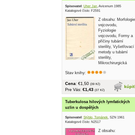
Spisovatel
:
Uher Jan
, Avicenum 1985
Katalogové číslo: F2591
Z obsahu: Morfologie
vejcovodu,
Fyziologie
vejcovodu, Formy a
příčiny tubární
sterility, Vyšetřovací
metody u tubární
sterility,
Mikrochirurgická
léčba tubární...
Stav knihy:
Cena
: €1,50
(39 Kč)
kúpi
Pre Vás:
€1,43
(37 Kč)
Tuberkulosa hilových lymfatických
uzlin u dospělých
Spisovatel
:
Stýblo, Tománek
, SZN 1961
Katalogové číslo: N2517
Z obsahu: