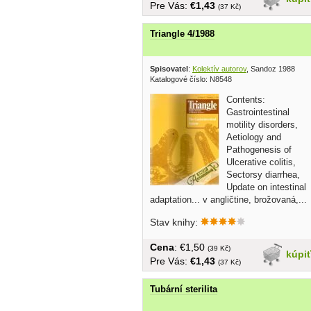
Pre Vás:
€1,43
(37 Kč)
Triangle 4/1988
Spisovatel
:
Kolektív autorov
, Sandoz 1988
Katalogové číslo: N8548
Contents:
Gastrointestinal
motility disorders,
Aetiology and
Pathogenesis of
Ulcerative colitis,
Sectorsy diarrhea,
Update on intestinal
adaptation... v angličtine, brožovaná,...
Stav knihy:
Cena
: €1,50
(39 Kč)
kúpi
Pre Vás:
€1,43
(37 Kč)
Tubární sterilita