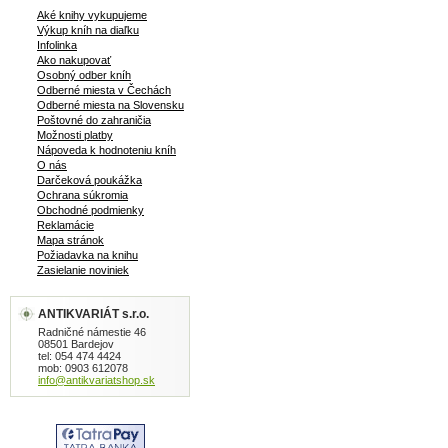
Aké knihy vykupujeme
Výkup kníh na diaľku
Infolinka
Ako nakupovať
Osobný odber kníh
Odberné miesta v Čechách
Odberné miesta na Slovensku
Poštovné do zahraničia
Možnosti platby
Nápoveda k hodnoteniu kníh
O nás
Darčeková poukážka
Ochrana súkromia
Obchodné podmienky
Reklamácie
Mapa stránok
Požiadavka na knihu
Zasielanie noviniek
ANTIKVARIÁT s.r.o.
Radničné námestie 46
08501 Bardejov
tel: 054 474 4424
mob: 0903 612078
info@antikvariatshop.sk