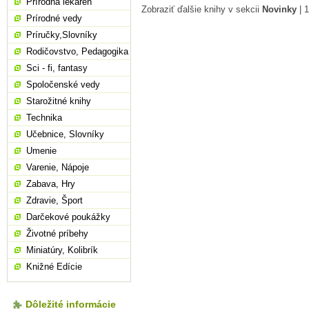
Prírodná lekáreň
Zobraziť ďalšie knihy v sekcii
Novinky
|
1
Prírodné vedy
Príručky,Slovníky
Rodičovstvo, Pedagogika
Sci - fi, fantasy
Spoločenské vedy
Starožitné knihy
Technika
Učebnice, Slovníky
Umenie
Varenie, Nápoje
Zabava, Hry
Zdravie, Šport
Darčekové poukážky
Životné príbehy
Miniatúry, Kolibrík
Knižné Edície
Dôležité informácie