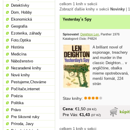
celkom 1 knih v sekcii
Detektívky
Zobraziť ďalšie knihy v sekcii
Novinky
|
1
Dom, Hobby
Ekonomická
Yesterday´s Spy
Geografia
Ezoterika, záhady
Spisovatel
:
Deighton Len
, Panther 1976
Katalogové číslo: P4824
Foto,Optika
A brilliant novel of
História
espionage, treachery
Medicína
and murder in the
Náboženstvo
classic Deighton... v
angličtine, obalka
Nezaradené knihy
mierne opotrebovaná,
Nové knihy
menší formát, 224
Pestujeme,Chováme
strán
Počítače,internet
Poézia
Stav knihy:
Politika
Cena
: €1,50
(39 Kč)
Právo
kúpi
Pre Vás:
€1,43
(37 Kč)
Pre šikovné ruky
Príroda, Javy
celkem 1 knih v sekci