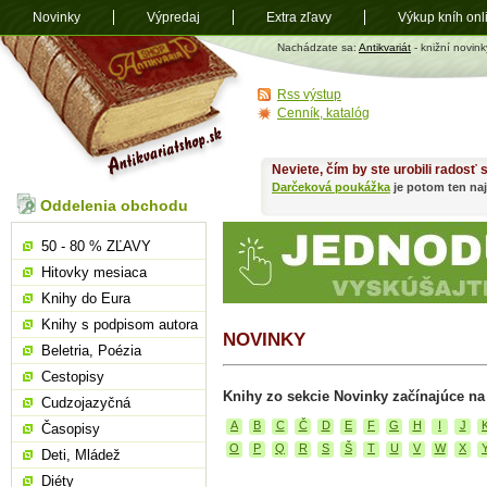
Novinky
Výpredaj
Extra zľavy
Výkup kníh onl
Antikvariát
Nachádzate sa:
Antikvariát
- knižní novink
shop.sk
Rss výstup
Cenník, katalóg
Neviete, čím by ste urobili radosť
Darčeková poukážka
je potom ten naj
Oddelenia obchodu
50 - 80 % ZĽAVY
Hitovky mesiaca
Knihy do Eura
Knihy s podpisom autora
NOVINKY
Beletria, Poézia
Cestopisy
Knihy zo sekcie Novinky začínajúce na
Cudzojazyčná
A
B
C
Č
D
E
F
G
H
I
J
Časopisy
O
P
Q
R
S
Š
T
U
V
W
X
Deti, Mládež
Diéty