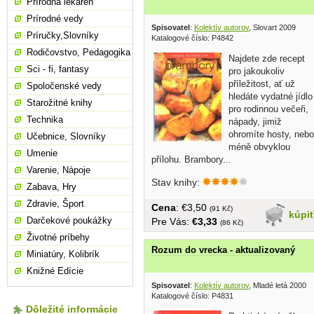
Prírodná lekáreň
Prírodné vedy
Spisovatel
:
Kolektív autorov
, Slovart 2009
Príručky,Slovníky
Katalogové číslo: P4842
Rodičovstvo, Pedagogika
Najdete zde recept
Sci - fi, fantasy
pro jakoukoliv
příležitost, ať už
Spoločenské vedy
hledáte vydatné jídlo
Starožitné knihy
pro rodinnou večeři,
Technika
nápady, jimiž
ohromíte hosty, nebo
Učebnice, Slovníky
méně obvyklou
Umenie
přílohu. Brambory...
Varenie, Nápoje
Stav knihy:
Zabava, Hry
Zdravie, Šport
Cena
: €3,50
(91 Kč)
kúpi
Darčekové poukážky
Pre Vás:
€3,33
(86 Kč)
Životné príbehy
Rozum do vrecka - aktualizovaný
Miniatúry, Kolibrík
Knižné Edície
Spisovatel
:
Kolektív autorov
, Mladé letá 2000
Katalogové číslo: P4831
Dôležité informácie