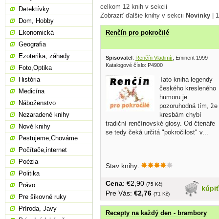
celkom 12 knih v sekcii
Detektívky
Zobraziť ďalšie knihy v sekcii
Novinky
|
1
Dom, Hobby
Ekonomická
Renčín pro pokročilé
Geografia
Ezoterika, záhady
Spisovatel
:
Renčín Vladimír
, Eminent 1999
Katalogové číslo: P4900
Foto,Optika
Tato kniha legendy
História
českého kresleného
Medicína
humoru je
Náboženstvo
pozoruhodná tím, že
kresbám chybí
Nezaradené knihy
tradiční renčínovské glosy. Od čtenáře
Nové knihy
se tedy čeká určitá "pokročilost" v...
Pestujeme,Chováme
Počítače,internet
Poézia
Stav knihy:
Politika
Cena
: €2,90
(75 Kč)
Právo
kúpi
Pre Vás:
€2,76
(71 Kč)
Pre šikovné ruky
Príroda, Javy
Recepty na každý den - brambory