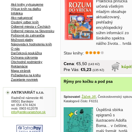
Praktická príručka
Aké knihy vykupujeme
určená všetkým
Výkup kníh na diaľku
mladým obsahuje
Infolinka
aktualizovaný,
Ako nakupovať
prehľadný
Osobný odber kníh
Odberné miesta v Čechách
encyklopedický
Odberné miesta na Slovensku
súhrn informácií zo
Poštovné do zahraničia
širokého spektra
Možnosti platby
nášho života... tvrdá
Nápoveda k hodnoteniu kníh
väzba,...
O nás
Stav knihy:
Darčeková poukážka
Ochrana súkromia
Obchodné podmienky
Cena
: €5,50
(143 Kč)
kúpi
Reklamácie
Pre Vás:
€5,23
(135 Kč)
Mapa stránok
Požiadavka na knihu
Zasielanie noviniek
Rýmy pro kočku a pod psa
ANTIKVARIÁT s.r.o.
Spisovatel
:
Žáček Jiří
, Československý spisov
Radničné námestie 46
Katalogové číslo: F6151
08501 Bardejov
tel: 054 474 4424
mob: 0903 612078
Úspěšná sbírka
info@antikvariatshop.sk
epigramů s
ilustracemi Adolfa
Borna... v češtine,
malý formát, tvrdá