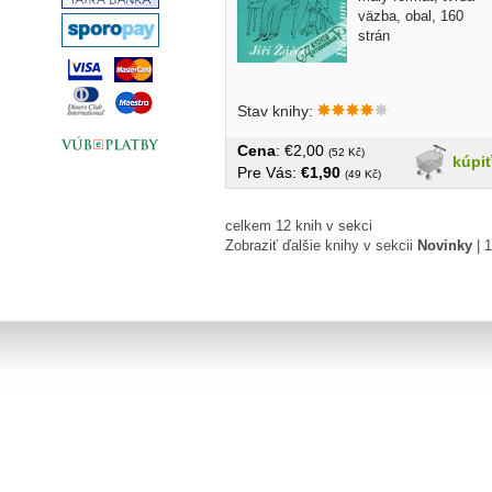
väzba, obal, 160
strán
Stav knihy:
Cena
: €2,00
(52 Kč)
kúpi
Pre Vás:
€1,90
(49 Kč)
celkem 12 knih v sekci
Zobraziť ďalšie knihy v sekcii
Novinky
|
1