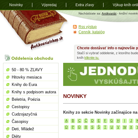
Novinky
Výpredaj
Extra zľavy
Výkup kníh onl
Antikvariát
Nachádzate sa:
Antikvariát
- knižní novink
shop.sk
Rss výstup
Cenník, katalóg
Chcete dostávať info o najnovšie p
Stačí si vybrať oddelenie, z ktorého bud
Oddelenia obchodu
kníh
kliknite tu.
50 - 80 % ZĽAVY
Hitovky mesiaca
Knihy do Eura
Knihy s podpisom autora
NOVINKY
Beletria, Poézia
Cestopisy
Knihy zo sekcie Novinky začínajúce na
Cudzojazyčná
A
B
C
Č
D
E
F
G
H
I
J
Časopisy
O
P
Q
R
S
Š
T
U
V
W
X
Deti, Mládež
Diéty