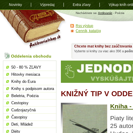
Novinky
Výpredaj
Extra zľavy
Výkup kníh onl
Antikvariát
Nachádzate sa:
Antikvariát
- Poézia
shop.sk
Rss výstup
Cenník, katalóg
Chcete mat knihy bez zaúčtovania
Vyberte si knihy za viac ako 35€ a
pošt
Oddelenia obchodu
50 - 80 % ZĽAVY
Hitovky mesiaca
Knihy do Eura
Knihy s podpisom autora
KNIŽNÝ TIP V ODDE
Beletria, Poézia
Cestopisy
Kniha 
Cudzojazyčná
Piaty li
Časopisy
Deti, Mládež
25 auto
Diéty