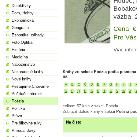
Hudec, 
Detektívky
Bobákov
Dom, Hobby
väzba, 
Ekonomická
Cena: 
Geografia
Ezoterika, záhady
Pre Vás
Foto,Optika
Viac infor
História
Medicína
Náboženstvo
Nezaradené knihy
Knihy zo sekcie Poézia podla pismena
na
Nové knihy
A
B
C
Č
D
E
F
G
H
I
J
Pestujeme,Chováme
O
P
Q
R
S
Š
T
U
V
W
X
Počítače,internet
Poézia
celkom 57 knih v sekcii Poézia
Politika
Zobraziť ďalšie knihy v sekcii
Poézia po
Právo
Na čisto
Pre šikovné ruky
Príroda, Javy