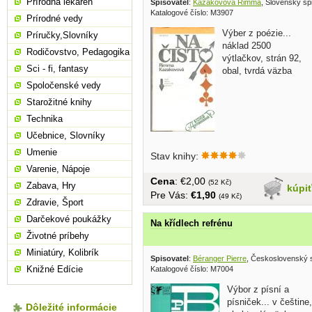
Prírodná lekáreň
Spisovatel
:
Kazakovová Rimma
, Slovenský sp
Katalogové číslo: M3907
Prírodné vedy
Výber z poézie...
Príručky,Slovníky
náklad 2500
Rodičovstvo, Pedagogika
výtlačkov, strán 92,
Sci - fi, fantasy
obal, tvrdá väzba
Spoločenské vedy
Starožitné knihy
Technika
Učebnice, Slovníky
Umenie
Stav knihy:
Varenie, Nápoje
Cena
: €2,00
(52 Kč)
Zabava, Hry
kúpi
Pre Vás:
€1,90
(49 Kč)
Zdravie, Šport
Darčekové poukážky
Na křídlech refrénu
Životné príbehy
Miniatúry, Kolibrík
Spisovatel
:
Béranger Pierre
, Československý s
Knižné Edície
Katalogové číslo: M7004
Výbor z písní a
písniček... v češtine,
Dôležité informácie