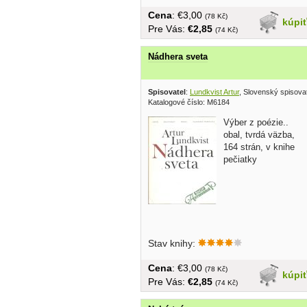
Cena
: €3,00
(78 Kč)
kúpi
Pre Vás:
€2,85
(74 Kč)
Nádhera sveta
Spisovatel
:
Lundkvist Artur
, Slovenský spisova
Katalogové číslo: M6184
Výber z poézie..
obal, tvrdá väzba,
164 strán, v knihe
pečiatky
Stav knihy:
Cena
: €3,00
(78 Kč)
kúpi
Pre Vás:
€2,85
(74 Kč)