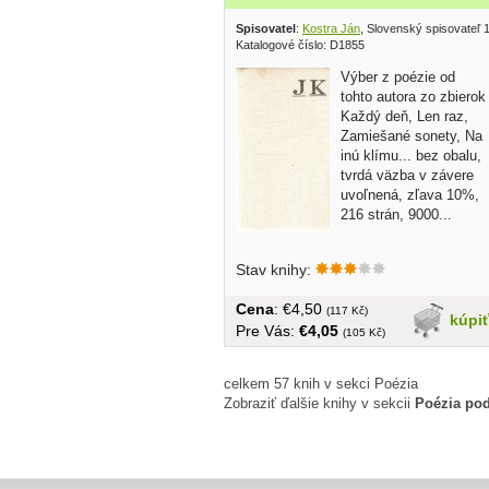
Spisovatel
:
Kostra Ján
, Slovenský spisovateľ 
Katalogové číslo: D1855
Výber z poézie od
tohto autora zo zbierok
Každý deň, Len raz,
Zamiešané sonety, Na
inú klímu... bez obalu,
tvrdá väzba v závere
uvoľnená, zľava 10%,
216 strán, 9000...
Stav knihy:
Cena
: €4,50
(117 Kč)
kúpi
Pre Vás:
€4,05
(105 Kč)
celkem 57 knih v sekci Poézia
Zobraziť ďalšie knihy v sekcii
Poézia po