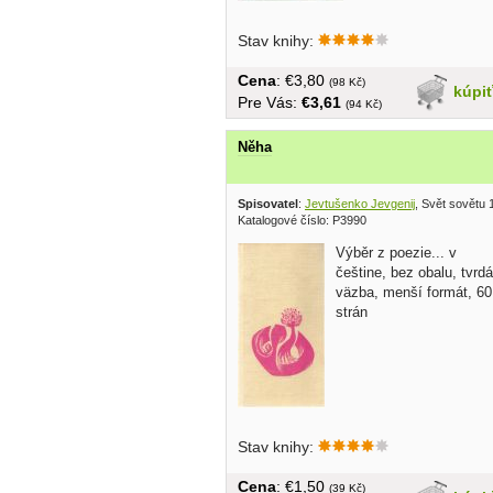
Stav knihy:
Cena
: €3,80
(98 Kč)
kúpi
Pre Vás:
€3,61
(94 Kč)
Něha
Spisovatel
:
Jevtušenko Jevgenij
, Svět sovětu 
Katalogové číslo: P3990
Výběr z poezie... v
češtine, bez obalu, tvrdá
väzba, menší formát, 60
strán
Stav knihy:
Cena
: €1,50
(39 Kč)