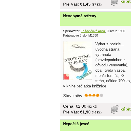
kúpi
Pre Vás:
€1,43
(37 Kč)
Neodbytné refrény
Spisovatel
:
Tešovičová Anita
, Osveta 1990
Katalogové číslo: M1330
Výber z poézie...
úvodná strana
vytrhnutá
(pravdepodobne z
dôvodu venovania),
obal, tvrdá väzba,
menší formát, 72
strán, náklad 700 ks,
v knihe pečiatka knižnice
Stav knihy:
Cena
: €2,00
(52 Kč)
kúpi
Pre Vás:
€1,90
(49 Kč)
Nepočká jeseň