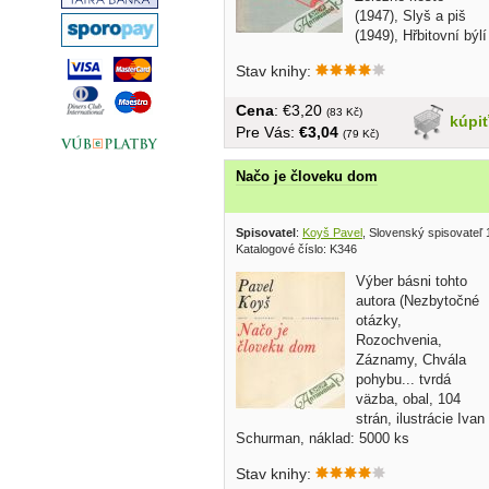
(1947), Slyš a piš
(1949), Hřbitovní býlí
(1951),...
Stav knihy:
Cena
: €3,20
(83 Kč)
kúpi
Pre Vás:
€3,04
(79 Kč)
Načo je človeku dom
Spisovatel
:
Koyš Pavel
, Slovenský spisovateľ
Katalogové číslo: K346
Výber básni tohto
autora (Nezbytočné
otázky,
Rozochvenia,
Záznamy, Chvála
pohybu... tvrdá
väzba, obal, 104
strán, ilustrácie Ivan
Schurman, náklad: 5000 ks
Stav knihy: