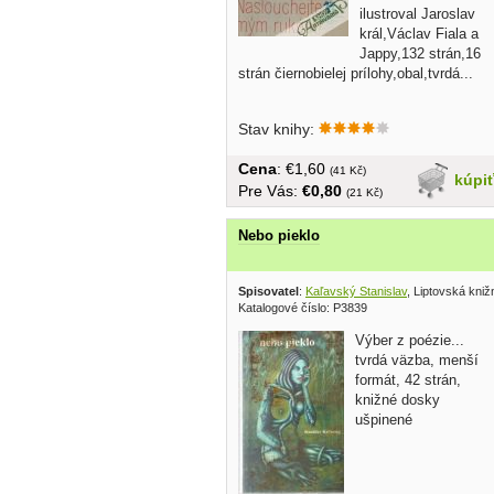
ilustroval Jaroslav
král,Václav Fiala a
Jappy,132 strán,16
strán čiernobielej prílohy,obal,tvrdá...
Stav knihy:
Cena
: €1,60
(41 Kč)
kúpi
Pre Vás:
€0,80
(21 Kč)
Nebo pieklo
Spisovatel
:
Kaľavský Stanislav
, Liptovská kniž
Katalogové číslo: P3839
Výber z poézie...
tvrdá väzba, menší
formát, 42 strán,
knižné dosky
ušpinené