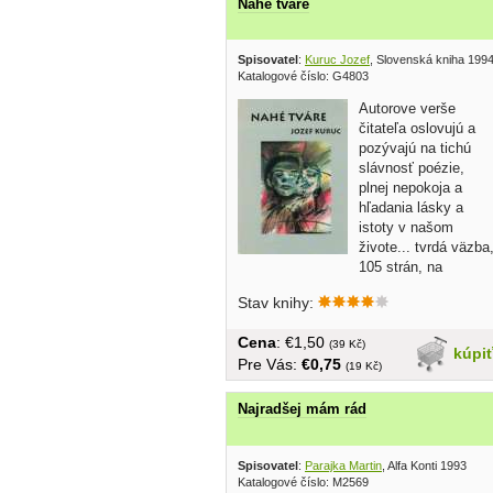
Nahé tváre
Spisovatel
:
Kuruc Jozef
, Slovenská kniha 199
Katalogové číslo: G4803
Autorove verše
čitateľa oslovujú a
pozývajú na tichú
slávnosť poézie,
plnej nepokoja a
hľadania lásky a
istoty v našom
živote... tvrdá väzba
105 strán, na
prednej...
Stav knihy:
Cena
: €1,50
(39 Kč)
kúpi
Pre Vás:
€0,75
(19 Kč)
Najradšej mám rád
Spisovatel
:
Parajka Martin
, Alfa Konti 1993
Katalogové číslo: M2569