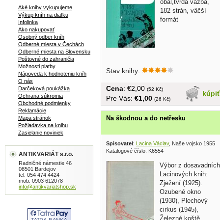
obal,tvrdá väzba,
Aké knihy vykupujeme
182 strán, väčší
Výkup kníh na diaľku
formát
Infolinka
Ako nakupovať
Osobný odber kníh
Odberné miesta v Čechách
Odberné miesta na Slovensku
Poštovné do zahraničia
Možnosti platby
Stav knihy:
Nápoveda k hodnoteniu kníh
O nás
Cena
: €2,00
Darčeková poukážka
(52 Kč)
kúpi
Ochrana súkromia
Pre Vás:
€1,00
(26 Kč)
Obchodné podmienky
Reklamácie
Na škodnou a do netřesku
Mapa stránok
Požiadavka na knihu
Zasielanie noviniek
Spisovatel
:
Lacina Václav
, Naše vojsko 1955
Katalogové číslo: K6554
ANTIKVARIÁT s.r.o.
Radničné námestie 46
Výbor z dosavadních
08501 Bardejov
Lacinových knih:
tel: 054 474 4424
mob: 0903 612078
Zježení (1925).
info@antikvariatshop.sk
Ozubené okno
(1930), Plechový
cirkus (1945),
Železné koště