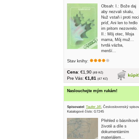
Obsah: I.: Bože daj
aby nezvali skalu,
Nuž vstaň i proti noc
príď, Ani len to hrdlo
im pritom nezovrelo.
II.: Môj otec, Moja
mama, Môj muž...
tvrdá väzba,
menší...
Stav knihy:
Cena
: €1,90
(49 Kč)
kúpi
Pre Vás:
€1,81
(47 Kč)
Naslouchejte mým rukám!
Spisovatel
:
Taufer Jiří
, Československý spisov
Katalogové číslo: G7245
Přehled o básníkově
životě a díle s
dokumentárním
materiálem...