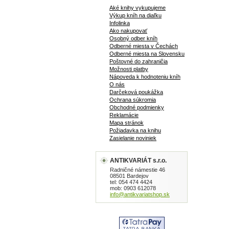
Aké knihy vykupujeme
Výkup kníh na diaľku
Infolinka
Ako nakupovať
Osobný odber kníh
Odberné miesta v Čechách
Odberné miesta na Slovensku
Poštovné do zahraničia
Možnosti platby
Nápoveda k hodnoteniu kníh
O nás
Darčeková poukážka
Ochrana súkromia
Obchodné podmienky
Reklamácie
Mapa stránok
Požiadavka na knihu
Zasielanie noviniek
ANTIKVARIÁT s.r.o.
Radničné námestie 46
08501 Bardejov
tel: 054 474 4424
mob: 0903 612078
info@antikvariatshop.sk