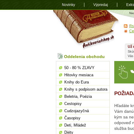
Novinky
Výpredaj
Extr
Antikvariá
Na
shop.sk
Rs
Ce
Už 
Skú
Oddelenia obchodu
Vás
50 - 80 % ZĽAVY
Hitovky mesiaca
Knihy do Eura
Knihy s podpisom autora
POŽIAD
Beletria, Poézia
Cestopisy
Hľadáte kn
Cudzojazyčná
Vám danú 
kým sa nen
Časopisy
odpoveď n
Deti, Mládež
služba bud
Diéty