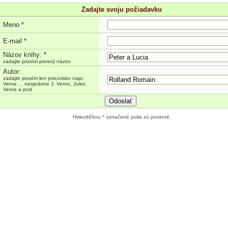
Zadajte svoju požiadavku
Meno *
E-mail *
Názov knihy: *
zadajte prosím presný názov
Autor:
zadajte prosím len priezvisko napr.
Verne ... nesprávne J. Verne, Jules
Verne a pod.
Odoslať
Hviezdičkou * označené polia sú povinné.