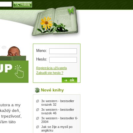
Blog
Meno:
Heslo:
Registrácia užívateľa
Zabudli ste heslo ?
Nové knihy
3x western - bestseller
autora a my
svazek 32
3x western - bestseller
každý deň,
svazek 46
trpezlivosť,
3x western - bestseller 6-
Vám táto
2004
Jak se žije a myslí po
anglicku