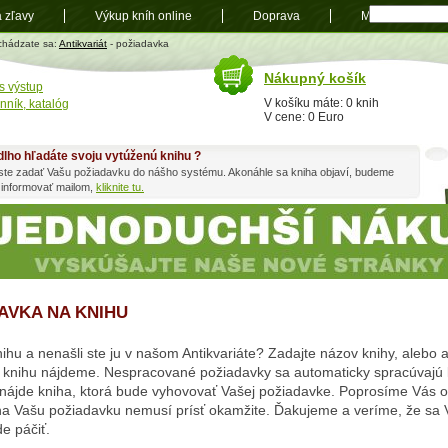
a zľavy
Výkup kníh online
Doprava
Mapa
t
chádzate sa:
Antikvariát
- požiadavka
Nákupný košík
s výstup
V košíku máte: 0 knih
nník, katalóg
V cene: 0 Euro
dlho hľadáte svoju vytúženú knihu ?
ste zadať Vašu požiadavku do nášho systému. Akonáhle sa kniha objaví, budeme
 informovať mailom,
kliknite tu.
AVKA NA KNIHU
ihu a nenašli ste ju v našom Antikvariáte? Zadajte názov knihy, alebo 
knihu nájdeme. Nespracované požiadavky sa automaticky spracúvajú 
ájde kniha, ktorá bude vyhovovať Vašej požiadavke. Poprosíme Vás o 
a Vašu požiadavku nemusí prísť okamžite. Ďakujeme a veríme, že sa 
e páčiť.