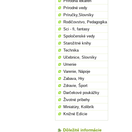
Prírodná lekáreň
Prírodné vedy
Príručky,Slovníky
Rodičovstvo, Pedagogika
Sci - fi, fantasy
Spoločenské vedy
Starožitné knihy
Technika
Učebnice, Slovníky
Umenie
Varenie, Nápoje
Zabava, Hry
Zdravie, Šport
Darčekové poukážky
Životné príbehy
Miniatúry, Kolibrík
Knižné Edície
Dôležité informácie