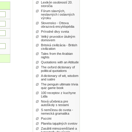
Lexikón osobností 20.
storočia
Fórum slavných,
neslavných i oslavných
výroku
Slovensko - Ottova
obrazová encyklopédia
Prírodné divy sveta
Velký pruvodce útulným
domovem
Britská civilizácia - British
civilization
Tales from the Arabian
nights
Quotations with an Attitude
The oxford dictionary of
political quotations
A dictionary of wit, wisdom
and satire
The penguin ultimate trivia
quiz game book
100 receptov z kuchyne
Lidla
Nová učebnica pre
autoškoly s testami
S nemčinou do sveta -
nemecká gramatika
Puccini
Planéta tajuplných svetov
Zasáhli mimozemšťané a