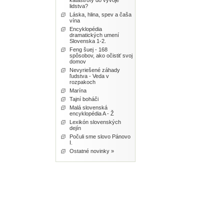
katastrofy do vývoje
lidstva?
Láska, hlina, spev a čaša
vína
Encyklopédia
dramatických umení
Slovenska 1-2.
Feng šuej - 168
spôsobov, ako očistiť svoj
domov
Nevyriešené záhady
ľudstva - Veda v
rozpakoch
Marína
Tajní boháči
Malá slovenská
encyklopédia A - Ž
Lexikón slovenských
dejín
Počuli sme slovo Pánovo
I.
Ostatné novinky »