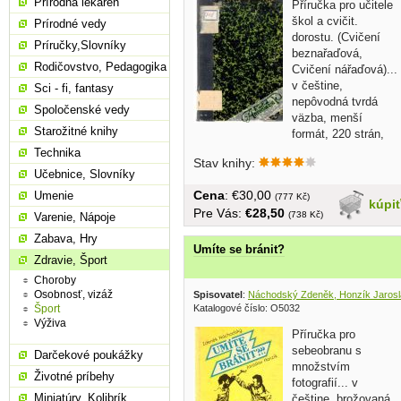
Prírodná lekáreň
Příručka pro učitele
škol a cvičit.
Prírodné vedy
dorostu. (Cvičení
Príručky,Slovníky
beznařaďová,
Rodičovstvo, Pedagogika
Cvičení nářaďová)...
v češtine,
Sci - fi, fantasy
nepôvodná tvrdá
Spoločenské vedy
väzba, menší
Starožitné knihy
formát, 220 strán,
v...
Technika
Stav knihy:
Učebnice, Slovníky
Cena
: €30,00
Umenie
(777 Kč)
kúpi
Pre Vás:
€28,50
(738 Kč)
Varenie, Nápoje
Zabava, Hry
Umíte se bránit?
Zdravie, Šport
Choroby
Osobnosť, vizáž
Spisovatel
:
Náchodský Zdeněk, Honzík Jarosl
Šport
Katalogové číslo: O5032
Výživa
Příručka pro
sebeobranu s
Darčekové poukážky
množstvím
Životné príbehy
fotografií... v
Miniatúry, Kolibrík
češtine, brožovaná,