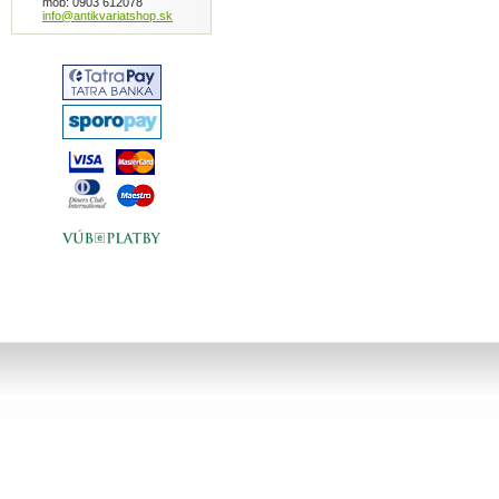
mob: 0903 612078
info@antikvariatshop.sk