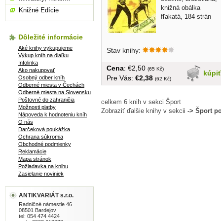
knižná obálka
Knižné Edície
fľakatá, 184 strán
Dôležité informácie
Aké knihy vykupujeme
Stav knihy:
Výkup kníh na diaľku
Infolinka
Cena
: €2,50
(65 Kč)
Ako nakupovať
kúpi
Pre Vás:
€2,38
Osobný odber kníh
(62 Kč)
Odberné miesta v Čechách
Odberné miesta na Slovensku
Poštovné do zahraničia
celkem 6 knih v sekci Šport
Možnosti platby
Zobraziť ďalšie knihy v sekcii
-> Šport p
Nápoveda k hodnoteniu kníh
O nás
Darčeková poukážka
Ochrana súkromia
Obchodné podmienky
Reklamácie
Mapa stránok
Požiadavka na knihu
Zasielanie noviniek
ANTIKVARIÁT s.r.o.
Radničné námestie 46
08501 Bardejov
tel: 054 474 4424