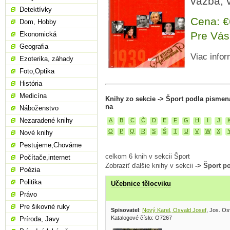
väzba, 
Detektívky
Cena: 
Dom, Hobby
Pre Vás
Ekonomická
Geografia
Viac infor
Ezoterika, záhady
Foto,Optika
História
Medicína
Knihy zo sekcie -> Šport podla pismen
na
Náboženstvo
Nezaradené knihy
A
B
C
Č
D
E
F
G
H
I
J
O
P
Q
R
S
Š
T
U
V
W
X
Nové knihy
Pestujeme,Chováme
celkom 6 knih v sekcii Šport
Počítače,internet
Zobraziť ďalšie knihy v sekcii
-> Šport p
Poézia
Politika
Učebnice tělocviku
Právo
Pre šikovné ruky
Spisovatel
:
Nový Karel, Osvald Josef
, Jos. Os
Katalogové číslo: O7267
Príroda, Javy