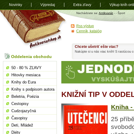
Novinky
Výpredaj
Extra zľavy
Výkup kníh onl
Antikvariát
Nachádzate sa:
Antikvariát
-
- Šport
shop.sk
Rss výstup
Cenník, katalóg
Chcete ušetriť ešte viac?
Nakúpte si u nás viac kníh! S rastúcou
Oddelenia obchodu
50 - 80 % ZĽAVY
Hitovky mesiaca
Knihy do Eura
Knihy s podpisom autora
KNIŽNÍ TIP V ODDE
Beletria, Poézia
Cestopisy
Kniha -
Cudzojazyčná
25 příbě
Časopisy
Deti, Mládež
svobodou
Diéty