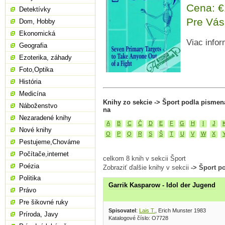
Cena: 
Detektívky
Pre Vás
Dom, Hobby
Ekonomická
Viac infor
Geografia
Ezoterika, záhady
Foto,Optika
História
Medicína
Knihy zo sekcie -> Šport podla pismen
Náboženstvo
na
Nezaradené knihy
A
B
C
Č
D
E
F
G
H
I
J
Nové knihy
O
P
Q
R
S
Š
T
U
V
W
X
Pestujeme,Chováme
Počítače,internet
celkom 8 knih v sekcii Šport
Poézia
Zobraziť ďalšie knihy v sekcii
-> Šport p
Politika
Garrik Kasparow - Idol der Jugend
Právo
Pre šikovné ruky
Spisovatel
:
Lais T.
, Erich Munster 1983
Príroda, Javy
Katalogové číslo: O7728