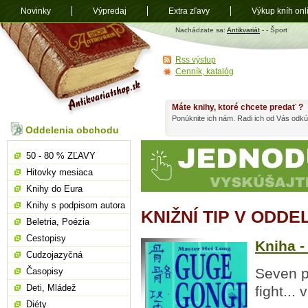
Novinky
Výpredaj
Extra zľavy
Výkup kníh onl
Antikvariát
Nachádzate sa:
Antikvariát
-
- Šport
shop.sk
Rss výstup
Cenník, katalóg
Máte knihy, ktoré chcete predať ?
Ponúknite ich nám. Radi ich od Vás odkú
Oddelenia obchodu
50 - 80 % ZĽAVY
Hitovky mesiaca
Knihy do Eura
Knihy s podpisom autora
KNIŽNÍ TIP V ODDE
Beletria, Poézia
Cestopisy
Kniha -
Cudzojazyčná
Seven p
Časopisy
Deti, Mládež
fight...
Diéty