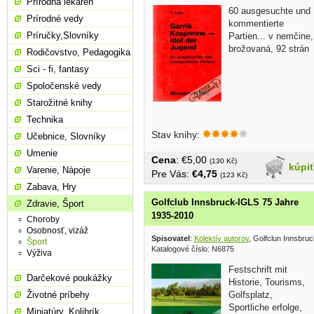
Prírodná lekáreň
60 ausgesuchte und
Prírodné vedy
kommentierte
Príručky,Slovníky
Partien... v nemčine,
brožovaná, 92 strán
Rodičovstvo, Pedagogika
Sci - fi, fantasy
Spoločenské vedy
Starožitné knihy
Technika
Stav knihy:
Učebnice, Slovníky
Umenie
Cena
: €5,00
(130 Kč)
kúpi
Varenie, Nápoje
Pre Vás:
€4,75
(123 Kč)
Zabava, Hry
Golfclub Innsbruck-IGLS 75 Jahre
Zdravie, Šport
1935-2010
Choroby
Osobnosť, vizáž
Spisovatel
:
Kolektív autorov
, Golfclun Innsbruc
Šport
Katalogové číslo: N6875
Výživa
Festschrift mit
Darčekové poukážky
Historie, Tourisms,
Životné príbehy
Golfsplatz,
Sportliche erfolge,
Miniatúry, Kolibrík