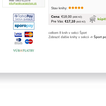
mob: 0903 612078
info@antikvariatshop.sk
Stav knihy:
Cena
: €18,00
(466 Kč)
kúpi
Pre Vás:
€17,10
(443 Kč)
celkem 8 knih v sekci Šport
Zobraziť ďalšie knihy v sekcii
-> Šport p