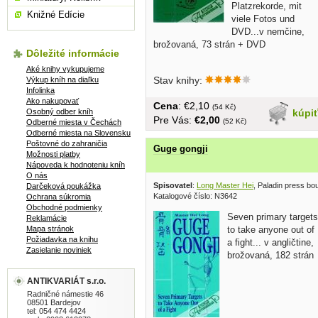
Platzrekorde, mit
Knižné Edície
viele Fotos und
DVD...v nemčine,
brožovaná, 73 strán + DVD
Dôležité informácie
Aké knihy vykupujeme
Stav knihy:
Výkup kníh na diaľku
Infolinka
Ako nakupovať
Cena
: €2,10
(54 Kč)
Osobný odber kníh
kúpi
Pre Vás:
€2,00
(52 Kč)
Odberné miesta v Čechách
Odberné miesta na Slovensku
Poštovné do zahraničia
Guge gongji
Možnosti platby
Nápoveda k hodnoteniu kníh
O nás
Spisovatel
:
Long Master Hei
, Paladin press bo
Darčeková poukážka
Katalogové číslo: N3642
Ochrana súkromia
Obchodné podmienky
Seven primary targets
Reklamácie
to take anyone out of
Mapa stránok
Požiadavka na knihu
a fight... v angličtine,
Zasielanie noviniek
brožovaná, 182 strán
ANTIKVARIÁT s.r.o.
Radničné námestie 46
08501 Bardejov
tel: 054 474 4424