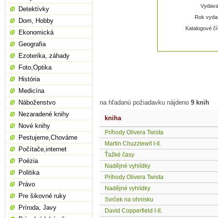
Vydavat
Detektívky
Rok vydan
Dom, Hobby
Katalogové čí
Ekonomická
Geografia
Ezoterika, záhady
Foto,Optika
História
Medicína
Náboženstvo
na hľadanú požiadavku nájdeno
9 knih
Nezaradené knihy
kniha
Nové knihy
Príhody Olivera Twista
Pestujeme,Chováme
Martin Chuzzlewit I-II.
Počítače,internet
Ťažké časy
Poézia
Nadějné vyhlídky
Politika
Príhody Olivera Twista
Právo
Nadějné vyhlídky
Pre šikovné ruky
Svrček na ohnisku
Príroda, Javy
David Copperfield I-II.