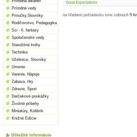
Prírodná lekáreň
Great Expectations
Prírodné vedy
na hľadanú požiadavku sme zobrazili
9 k
Príručky,Slovníky
Rodičovstvo, Pedagogika
Sci - fi, fantasy
Spoločenské vedy
Starožitné knihy
Technika
Učebnice, Slovníky
Umenie
Varenie, Nápoje
Zabava, Hry
Zdravie, Šport
Darčekové poukážky
Životné príbehy
Miniatúry, Kolibrík
Knižné Edície
Dôležité informácie