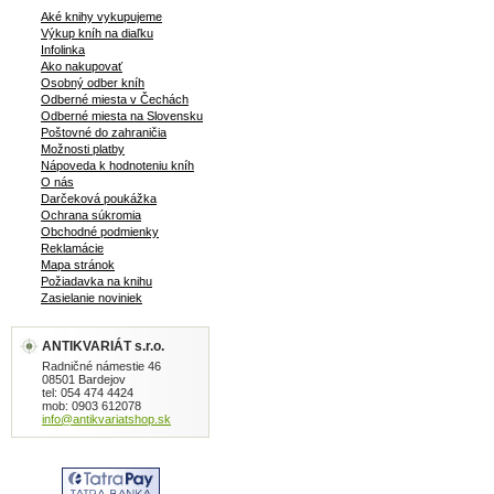
Aké knihy vykupujeme
Výkup kníh na diaľku
Infolinka
Ako nakupovať
Osobný odber kníh
Odberné miesta v Čechách
Odberné miesta na Slovensku
Poštovné do zahraničia
Možnosti platby
Nápoveda k hodnoteniu kníh
O nás
Darčeková poukážka
Ochrana súkromia
Obchodné podmienky
Reklamácie
Mapa stránok
Požiadavka na knihu
Zasielanie noviniek
ANTIKVARIÁT s.r.o.
Radničné námestie 46
08501 Bardejov
tel: 054 474 4424
mob: 0903 612078
info@antikvariatshop.sk