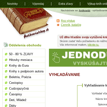
Novinky
Výpredaj
Extra zľavy
Výkup kníh onl
Antikvariát
Nachádzate sa:
Antikvariát
- vyhľadávani
shop.sk
Rss výstup
Cenník, katalóg
Už dlho hľadáte svoju vytúženú kn
Skúste zadať Vašu požiadavku do nášho
Oddelenia obchodu
Vás informovať mailom,
kliknite tu.
50 - 80 % ZĽAVY
Hitovky mesiaca
Knihy do Eura
Knihy s podpisom autora
VYHĽADÁVANIE
Beletria, Poézia
Cestopisy
Vyhľadávanie k
Cudzojazyčná
Vyhľadať vša
Časopisy
Názov kni
Deti, Mládež
Spisova
Diéty